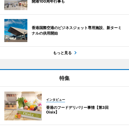
開港100周年行事も
香港国際空港のビジネスジェット専用施設、新ターミ
ナルの供用開始
もっと見る
特集
インタビュー
香港のフードデリバリー事情【第3回
Oisix】