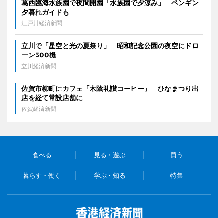
葛西臨海水族園で夜間開園「水族園で夕涼み」 ペンギン
夕暮れガイドも
江戸川経済新聞
立川で「星空と光の夏祭り」 昭和記念公園の夜空にドロ
ーン500機
立川経済新聞
佐賀市柳町にカフェ「木陰礼讃コーヒー」 ひなまつり出
店を経て常設店舗に
佐賀経済新聞
食べる
見る・遊ぶ
買う
暮らす・働く
学ぶ・知る
特集