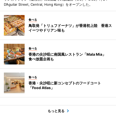
D’Aguilar Street, Central, Hong Kong）をオープンした。
食べる
鳥取発「トリュフドーナツ」が香港初上陸 香港ス
イーツやドリアン味も
食べる
香港の尖沙咀に南国風レストラン「Mala Mia」
食べ放題企画も
食べる
香港・尖沙咀に新コンセプトのフードコート
「Food Atlas」
もっと見る