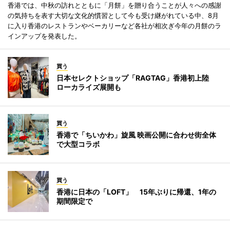
香港では、中秋の訪れとともに「月餅」を贈り合うことが人々への感謝
の気持ちを表す大切な文化的慣習として今も受け継がれている中、8月
に入り香港のレストランやベーカリーなど各社が相次ぎ今年の月餅のラ
インアップを発表した。
買う
日本セレクトショップ「RAGTAG」香港初上陸
ローカライズ展開も
買う
香港で「ちいかわ」旋風 映画公開に合わせ街全体
で大型コラボ
買う
香港に日本の「LOFT」 15年ぶりに帰還、1年の
期間限定で