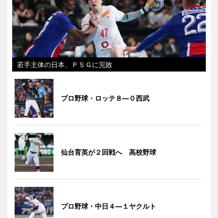
若手主体の日本、ＰＳＧに完敗
プロ野球・ロッテ８―０西武
仙台育英が２回戦へ 高校野球
プロ野球・中日４―１ヤクルト