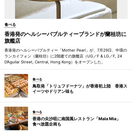
食べる
香港発のヘルシーバブルティーブランドが蘭桂坊に
旗艦店
香港発のヘルシーバブルティー「Mother Pearl」が、7月29日、中環の
ランカイフォン（蘭桂坊）に2階建ての旗艦店（UG／F & LG／F, 24
D’Aguilar Street, Central, Hong Kong）をオープンした。
食べる
鳥取発「トリュフドーナツ」が香港初上陸 香港ス
イーツやドリアン味も
食べる
香港の尖沙咀に南国風レストラン「Mala Mia」
食べ放題企画も