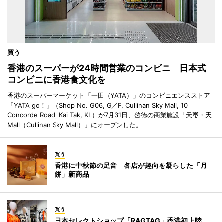
買う
香港のスーパーが24時間営業のコンビニ 日本式
コンビニに香港食文化を
香港のスーパーマーケット「一田（YATA）」のコンビニエンスストア
「YATA go！」（Shop No. G06, G／F, Cullinan Sky Mall, 10
Concorde Road, Kai Tak, KL）が7月31日、啓徳の商業施設「天璽・天
Mall（Cullinan Sky Mall）」にオープンした。
買う
香港に中秋節の足音 各店が趣向を凝らした「月
餅」新商品
買う
日本セレクトショップ「RAGTAG」香港初上陸