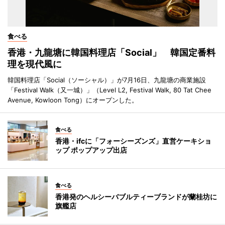
食べる
香港・九龍塘に韓国料理店「Social」 韓国定番料
理を現代風に
韓国料理店「Social（ソーシャル）」が7月16日、九龍塘の商業施設
「Festival Walk（又一城）」（Level L2, Festival Walk, 80 Tat Chee
Avenue, Kowloon Tong）にオープンした。
食べる
香港・ifcに「フォーシーズンズ」直営ケーキショ
ップ ポップアップ出店
食べる
香港発のヘルシーバブルティーブランドが蘭桂坊に
旗艦店