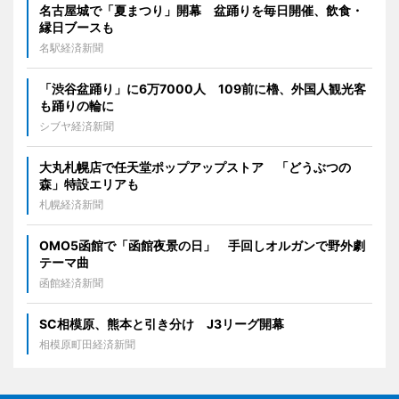
名古屋城で「夏まつり」開幕 盆踊りを毎日開催、飲食・
縁日ブースも
名駅経済新聞
「渋谷盆踊り」に6万7000人 109前に櫓、外国人観光客
も踊りの輪に
シブヤ経済新聞
大丸札幌店で任天堂ポップアップストア 「どうぶつの
森」特設エリアも
札幌経済新聞
OMO5函館で「函館夜景の日」 手回しオルガンで野外劇
テーマ曲
函館経済新聞
SC相模原、熊本と引き分け J3リーグ開幕
相模原町田経済新聞