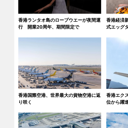
香港ランタオ島のロープウエーが夜間運
香港経済新
行 開業20周年、期間限定で
式エッグ
香港国際空港、世界最大の貨物空港に返
香港エクス
り咲く
位から躍