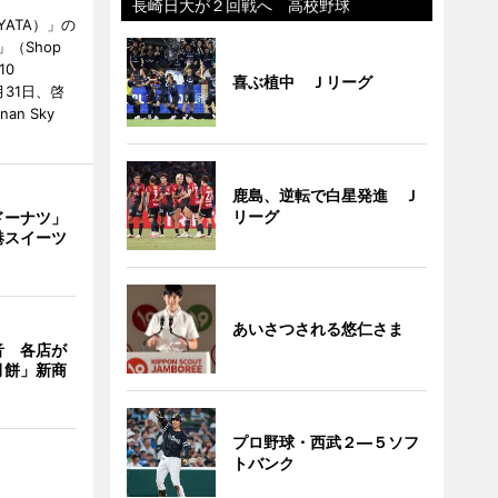
長崎日大が２回戦へ 高校野球
ATA）」の
」（Shop
10
喜ぶ植中 Ｊリーグ
が7月31日、啓
an Sky
鹿島、逆転で白星発進 Ｊ
リーグ
ドーナツ」
港スイーツ
あいさつされる悠仁さま
音 各店が
月餅」新商
プロ野球・西武２―５ソフ
トバンク