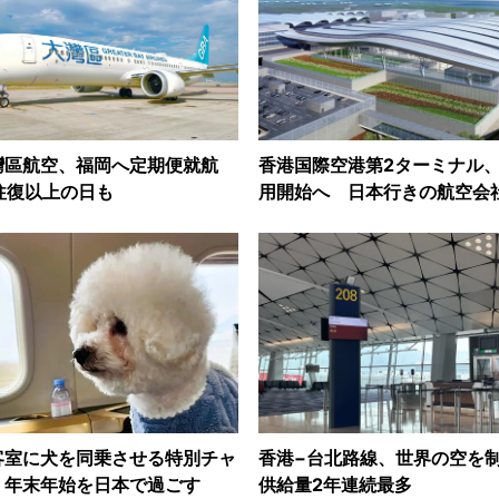
灣區航空、福岡へ定期便就航
香港国際空港第2ターミナル、
往復以上の日も
用開始へ 日本行きの航空会
客室に犬を同乗させる特別チャ
香港−台北路線、世界の空を
 年末年始を日本で過ごす
供給量2年連続最多