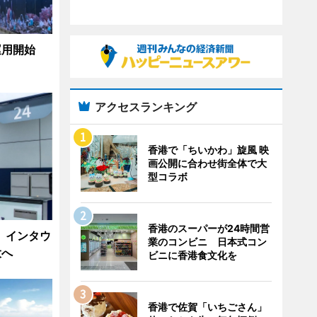
運用開始
アクセスランキング
香港で「ちいかわ」旋風 映
画公開に合わせ街全体で大
型コラボ
香港のスーパーが24時間営
、インタウ
業のコンビニ 日本式コン
大へ
ビニに香港食文化を
香港で佐賀「いちごさん」