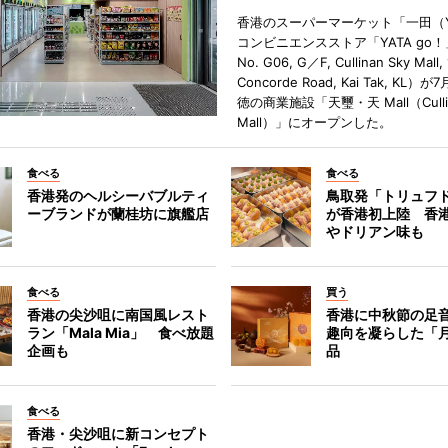
香港のスーパーマーケット「一田（Y
コンビニエンスストア「YATA go！
No. G06, G／F, Cullinan Sky Mall, 
Concorde Road, Kai Tak, KL）
徳の商業施設「天璽・天 Mall（Cullin
Mall）」にオープンした。
食べる
食べる
香港発のヘルシーバブルティ
鳥取発「トリュフ
ーブランドが蘭桂坊に旗艦店
が香港初上陸 香
やドリアン味も
食べる
買う
香港の尖沙咀に南国風レスト
香港に中秋節の足
ラン「Mala Mia」 食べ放題
趣向を凝らした「
企画も
品
食べる
香港・尖沙咀に新コンセプト