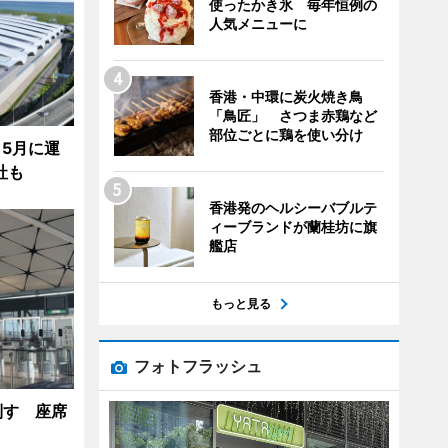
使ったかき氷 毎年恒例の
人気メニューに
香港・中環に炭火焼き鳥
「鳥匠」 さつま赤鶏など
部位ごとに鶏を使い分け
5月に運
社も
香港発のヘルシーバブルテ
ィーブランドが蘭桂坊に旗
艦店
もっと見る
フォトフラッシュ
制す 座席