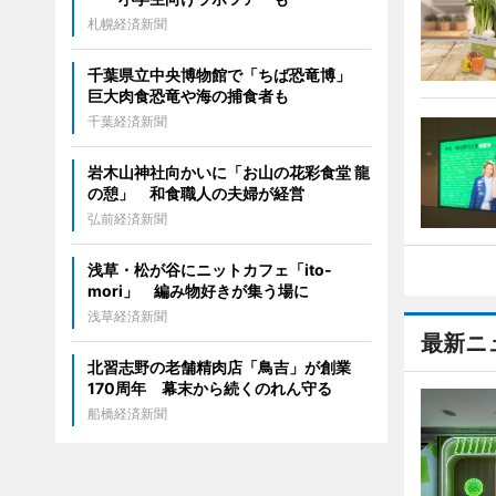
札幌経済新聞
千葉県立中央博物館で「ちば恐竜博」
巨大肉食恐竜や海の捕食者も
千葉経済新聞
岩木山神社向かいに「お山の花彩食堂 龍
の憩」 和食職人の夫婦が経営
弘前経済新聞
浅草・松が谷にニットカフェ「ito-
mori」 編み物好きが集う場に
浅草経済新聞
最新ニ
北習志野の老舗精肉店「鳥吉」が創業
170周年 幕末から続くのれん守る
船橋経済新聞