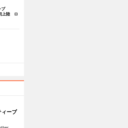
ップ
港初上陸 ロ
ティーブ
her