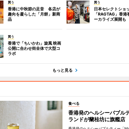
買う
買う
香港に中秋節の足音 各店が
日本セレクトショ
趣向を凝らした「月餅」新商
「RAGTAG」香
品
ーカライズ展開も
買う
香港で「ちいかわ」旋風 映画
公開に合わせ街全体で大型コ
ラボ
もっと見る
食べる
香港発のヘルシーバブル
ランドが蘭桂坊に旗艦店
香港発のヘルシーバブルティー「Mot