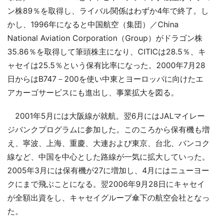
ン株89％を取得し、ライバル関係はわずか4年で終了。し
かし、1996年になると中国航空（集団）／China
National Aviation Corporation（Group）がドラゴン株
35.86％を取得して筆頭株主になり、CITICは28.5％、キ
ャセイは25.5％という保有比率になった。2000年7月28
日からはB747－200を使い中東とヨーロッパに向けたエ
アカーゴサービスにも進出し、事業拡大を図る。
2001年5月には大阪線が就航。翌6月にはJALマイレー
ジバンクプログラムに参加した。このころから保有機も増
え、寧波、上海、重慶、大連および東京、台北、バンコク
線など、中国を中心とした路線が一気に拡大していった。
2005年3月には保有機が27に増加し、4月にはニューヨー
クにまで飛ぶことになる。翌2006年9月28日にキャセイ
が全額出資をし、キャセイグループ傘下の航空会社となっ
た。