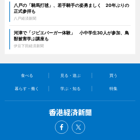
八戸の「騎馬打毬」、若手騎手の姿勇ましく 20年ぶりの
正式参拝も
八戸経済新聞
河津で「ジビエバーガー体験」 小中学生30人が参加、鳥
獣被害学ぶ講座も
伊豆下田経済新聞
食べる
見る・遊ぶ
買う
暮らす・働く
学ぶ・知る
特集