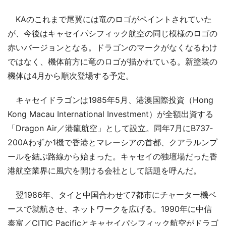
KAのこれまで尾翼には竜のロゴがペイントされていた
が、今後はキャセイパシフィック航空の同じ模様のロゴの
赤いバージョンとなる。ドラゴンのマークがなくなるわけ
ではなく、機体前方に竜のロゴが描かれている。新塗装の
機体は4月から順次登場する予定。
キャセイドラゴンは1985年5月、港澳国際投資（Hong
Kong Macau International Investment）が全額出資する
「Dragon Air／港龍航空」として設立。同年7月にB737‐
200Aわずか1機で香港とマレーシアの首都、クアラルンプ
ールを結ぶ路線から始まった。キャセイの独壇場だった香
港航空業界に風穴を開ける会社として話題を呼んだ。
翌1986年、タイと中国合わせて7都市にチャーター機ベ
ースで就航させ、ネットワークを広げる。1990年に中信
泰富／CITIC Pacificとキャセイパシフィック航空がドラゴ