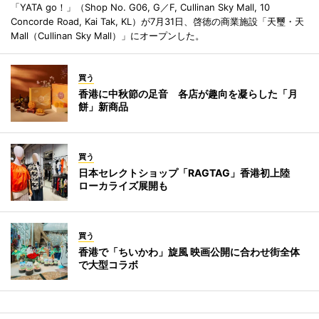
「YATA go！」（Shop No. G06, G／F, Cullinan Sky Mall, 10
Concorde Road, Kai Tak, KL）が7月31日、啓徳の商業施設「天璽・天
Mall（Cullinan Sky Mall）」にオープンした。
買う
香港に中秋節の足音 各店が趣向を凝らした「月
餅」新商品
買う
日本セレクトショップ「RAGTAG」香港初上陸
ローカライズ展開も
買う
香港で「ちいかわ」旋風 映画公開に合わせ街全体
で大型コラボ