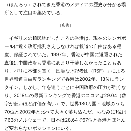
（ほんろう）されてきた香港のメディアの歴史が分かる場
所として注目を集めている。
［広告］
イギリスの植民地だったころの香港は、現在のシンガポ
ールに近く政府批判さえしなければ報道の自由はある程
度、保証されていた。1997年、香港が中国に返還された
直後は中国政府も香港にあまり干渉しなかったこともあ
り、パリに本部を置く「国境なき記者団（RSF）」による
世界報道自由度ランキングで香港は2002年、18位にラン
クイン。しかし、年を追うごとに中国政府の圧力が強くな
り、2018年の最新ランキングで香港のスコアは29.04（数
字が低いほど評価が高い）で、世界180カ国・地域のうち
70位と2002年と比べて大きく落ち込んだ。ちなみに1位は
7.63のノルウェーで、日本は28.64で67位と香港とほとん
ど変わらないポジションにいる。