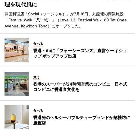
理を現代風に
韓国料理店「Social（ソーシャル）」が7月16日、九龍塘の商業施設
「Festival Walk（又一城）」（Level L2, Festival Walk, 80 Tat Chee
Avenue, Kowloon Tong）にオープンした。
食べる
香港・ifcに「フォーシーズンズ」直営ケーキショ
ップ ポップアップ出店
買う
香港のスーパーが24時間営業のコンビニ 日本式
コンビニに香港食文化を
食べる
香港発のヘルシーバブルティーブランドが蘭桂坊に
旗艦店