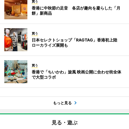
買う
香港に中秋節の足音 各店が趣向を凝らした「月
餅」新商品
買う
日本セレクトショップ「RAGTAG」香港初上陸
ローカライズ展開も
買う
香港で「ちいかわ」旋風 映画公開に合わせ街全体
で大型コラボ
もっと見る
見る・遊ぶ