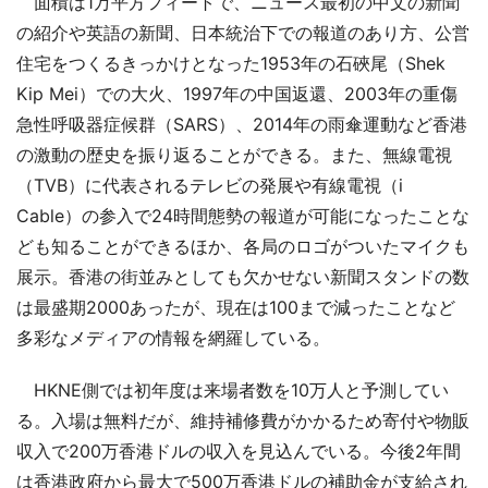
面積は1万平方フィートで、ニュース最初の中文の新聞
の紹介や英語の新聞、日本統治下での報道のあり方、公営
住宅をつくるきっかけとなった1953年の石硤尾（Shek
Kip Mei）での大火、1997年の中国返還、2003年の重傷
急性呼吸器症候群（SARS）、2014年の雨傘運動など香港
の激動の歴史を振り返ることができる。また、無線電視
（TVB）に代表されるテレビの発展や有線電視（i
Cable）の参入で24時間態勢の報道が可能になったことな
ども知ることができるほか、各局のロゴがついたマイクも
展示。香港の街並みとしても欠かせない新聞スタンドの数
は最盛期2000あったが、現在は100まで減ったことなど
多彩なメディアの情報を網羅している。
HKNE側では初年度は来場者数を10万人と予測してい
る。入場は無料だが、維持補修費がかかるため寄付や物販
収入で200万香港ドルの収入を見込んでいる。今後2年間
は香港政府から最大で500万香港ドルの補助金が支給され