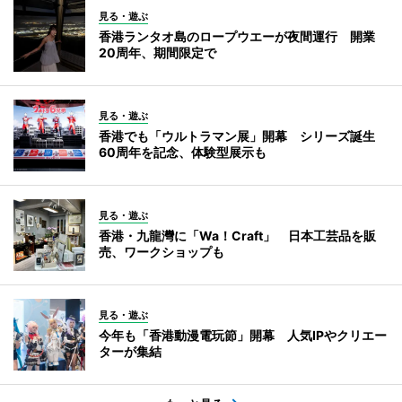
見る・遊ぶ
香港ランタオ島のロープウエーが夜間運行 開業
20周年、期間限定で
見る・遊ぶ
香港でも「ウルトラマン展」開幕 シリーズ誕生
60周年を記念、体験型展示も
見る・遊ぶ
香港・九龍灣に「Wa！Craft」 日本工芸品を販
売、ワークショップも
見る・遊ぶ
今年も「香港動漫電玩節」開幕 人気IPやクリエー
ターが集結