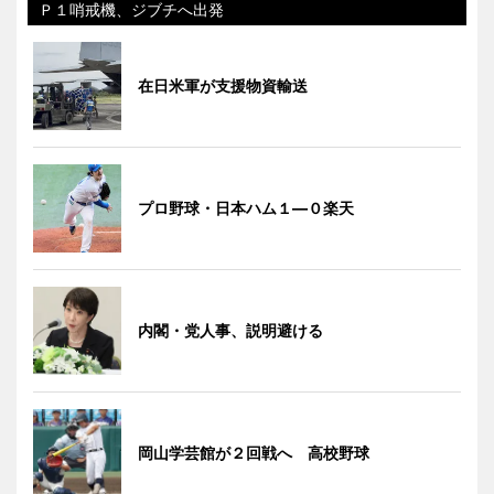
Ｐ１哨戒機、ジブチへ出発
在日米軍が支援物資輸送
プロ野球・日本ハム１―０楽天
内閣・党人事、説明避ける
岡山学芸館が２回戦へ 高校野球