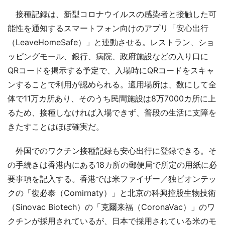
接種記録は、新型コロナウイルスの感染者と接触した可
能性を通知するスマートフォン向けのアプリ「安心出行
（LeaveHomeSafe）」と連動させる。レストラン、ショ
ッピングモール、銀行、病院、政府施設などの入り口に
QRコードを掲示する予定で、入場時にQRコードをスキャ
ンすることで利用が認められる。適用場所は、数にして全
体で11万カ所あり、そのうち民間施設は8万7000カ所に上
るため、接種しなければ入場できず、普段の生活に支障を
きたすことはほぼ確実だ。
外国でのワクチン接種記録も安心出行に登録できる。そ
の手続きは香港内にある18カ所の郵便局で所定の用紙に必
要事項を記入する。香港では米ファイザー／独ビオンテッ
クの「復必泰（Comirnaty）」と北京の科興控股生物技術
（Sinovac Biotech）の「克爾来福（CoronaVac）」のワ
クチンが採用されているが、日本で採用されている米のモ