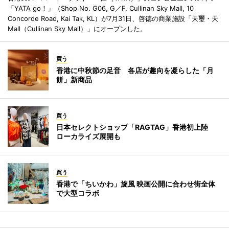
「YATA go！」（Shop No. G06, G／F, Cullinan Sky Mall, 10
Concorde Road, Kai Tak, KL）が7月31日、啓徳の商業施設「天璽・天
Mall（Cullinan Sky Mall）」にオープンした。
買う
香港に中秋節の足音 各店が趣向を凝らした「月
餅」新商品
買う
日本セレクトショップ「RAGTAG」香港初上陸
ローカライズ展開も
買う
香港で「ちいかわ」旋風 映画公開に合わせ街全体
で大型コラボ