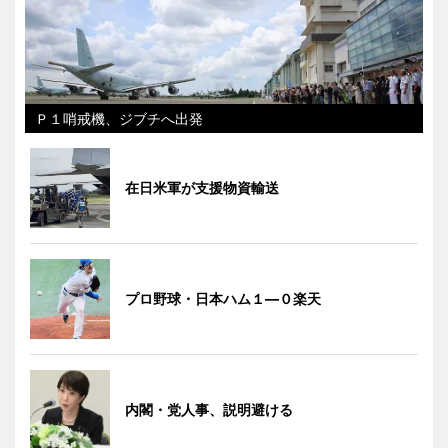
Ｐ１哨戒機、ジブチへ出発
在日米軍が支援物資輸送
プロ野球・日本ハム１―０楽天
内閣・党人事、説明避ける