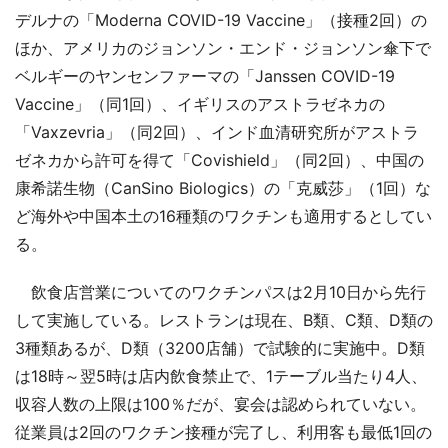
デルナの「Moderna COVID-19 Vaccine」（接種2回）の
ほか、アメリカのジョンソン・エンド・ジョンソン傘下で
ベルギーのヤンセンファーマの「Janssen COVID-19
Vaccine」（同1回）、イギリスのアストラゼネカの
「Vaxzevria」（同2回）、インド血清研究所がアストラ
ゼネカから許可を得て「Covishield」（同2回）、中国の
康希諾生物（CanSino Biologics）の「克威莎」（1回）な
ど海外や中国本土の16種類のワクチンも適用するとしてい
る。
飲食店営業についてのワクチンパスは2月10日から先行
して実施している。レストランは現在、B類、C類、D類の
3種類あるが、D類（3200店舗）で試験的に実施中。D類
は18時～翌5時は店内飲食禁止で、1テーブル当たり4人、
収容人数の上限は100％だが、宴会は認められていない。
従業員は2回のワクチン接種が完了し、利用客も最低1回の