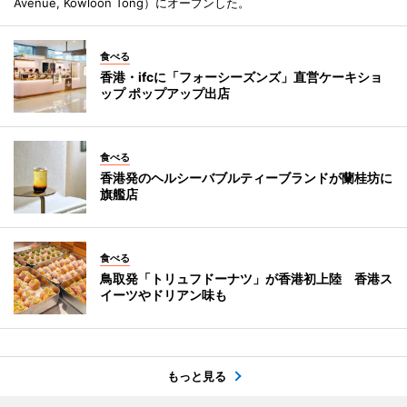
Avenue, Kowloon Tong）にオープンした。
食べる
香港・ifcに「フォーシーズンズ」直営ケーキショ
ップ ポップアップ出店
食べる
香港発のヘルシーバブルティーブランドが蘭桂坊に
旗艦店
食べる
鳥取発「トリュフドーナツ」が香港初上陸 香港ス
イーツやドリアン味も
もっと見る