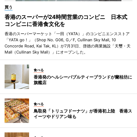
買う
香港のスーパーが24時間営業のコンビニ 日本式
コンビニに香港食文化を
香港のスーパーマーケット「一田（YATA）」のコンビニエンスストア
「YATA go！」（Shop No. G06, G／F, Cullinan Sky Mall, 10
Concorde Road, Kai Tak, KL）が7月31日、啓徳の商業施設「天璽・天
Mall（Cullinan Sky Mall）」にオープンした。
食べる
香港発のヘルシーバブルティーブランドが蘭桂坊に
旗艦店
食べる
鳥取発「トリュフドーナツ」が香港初上陸 香港ス
イーツやドリアン味も