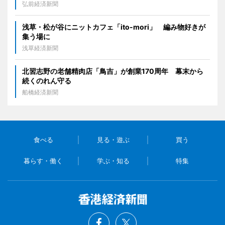
弘前経済新聞
浅草・松が谷にニットカフェ「ito-mori」 編み物好きが
集う場に
浅草経済新聞
北習志野の老舗精肉店「鳥吉」が創業170周年 幕末から
続くのれん守る
船橋経済新聞
食べる
見る・遊ぶ
買う
暮らす・働く
学ぶ・知る
特集