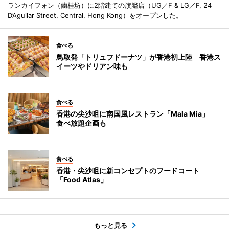
ランカイフォン（蘭桂坊）に2階建ての旗艦店（UG／F & LG／F, 24
D’Aguilar Street, Central, Hong Kong）をオープンした。
食べる
鳥取発「トリュフドーナツ」が香港初上陸 香港ス
イーツやドリアン味も
食べる
香港の尖沙咀に南国風レストラン「Mala Mia」
食べ放題企画も
食べる
香港・尖沙咀に新コンセプトのフードコート
「Food Atlas」
もっと見る