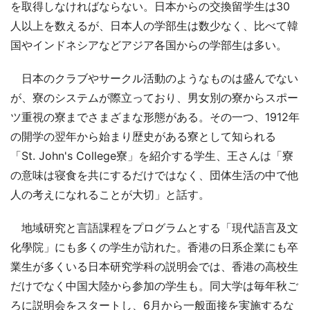
を取得しなければならない。日本からの交換留学生は30
人以上を数えるが、日本人の学部生は数少なく、比べて韓
国やインドネシアなどアジア各国からの学部生は多い。
日本のクラブやサークル活動のようなものは盛んでない
が、寮のシステムが際立っており、男女別の寮からスポー
ツ重視の寮までさまざまな形態がある。その一つ、1912年
の開学の翌年から始まり歴史がある寮として知られる
「St. John's College寮」を紹介する学生、王さんは「寮
の意味は寝食を共にするだけではなく、団体生活の中で他
人の考えになれることが大切」と話す。
地域研究と言語課程をプログラムとする「現代語言及文
化學院」にも多くの学生が訪れた。香港の日系企業にも卒
業生が多くいる日本研究学科の説明会では、香港の高校生
だけでなく中国大陸から参加の学生も。同大学は毎年秋ご
ろに説明会をスタートし、6月から一般面接を実施するな