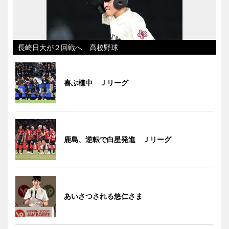
長崎日大が２回戦へ 高校野球
喜ぶ植中 Ｊリーグ
鹿島、逆転で白星発進 Ｊリーグ
あいさつされる悠仁さま