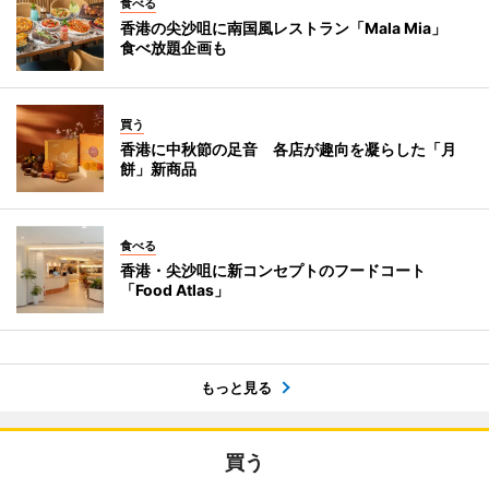
食べる
香港の尖沙咀に南国風レストラン「Mala Mia」
食べ放題企画も
買う
香港に中秋節の足音 各店が趣向を凝らした「月
餅」新商品
食べる
香港・尖沙咀に新コンセプトのフードコート
「Food Atlas」
もっと見る
買う