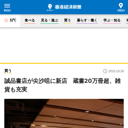
32°C
食べる
見る・遊ぶ
買う
暮らす・働く
学ぶ・知る
買う
2015.10.26
誠品書店が尖沙咀に新店 蔵書20万冊超、雑
貨も充実