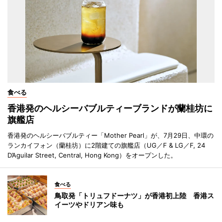
食べる
香港発のヘルシーバブルティーブランドが蘭桂坊に
旗艦店
香港発のヘルシーバブルティー「Mother Pearl」が、7月29日、中環の
ランカイフォン（蘭桂坊）に2階建ての旗艦店（UG／F & LG／F, 24
D’Aguilar Street, Central, Hong Kong）をオープンした。
食べる
鳥取発「トリュフドーナツ」が香港初上陸 香港ス
イーツやドリアン味も