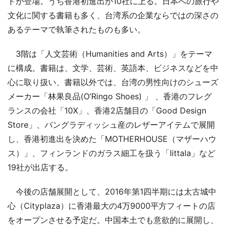
ドが登場。うち香港初進出が10社に上る。日本への旅行や
文化に関する書籍も多く、台湾系の企業ならではの深さの
あるテーマで執筆されたものも多い。
3階は「人文芸術（Humanities and Arts）」をテーマ
に構成。書籍は、文学、芸術、英語本、ビジネスなどを中
心に取り扱い、書籍以外では、台湾の男性向けのシューズ
メーカー「林果良品(O’Ringo Shoes) 」 、香港のフレグ
ランスの会社「10X」、香港2店舗目の「Good Design
Store」、バングラディッシュ産のレザーアイテムで展開
し、香港初進出を決めた「MOTHERHOUSE（マザーハウ
ス）」、フィンランドのガラス細工を扱う「Iittala」など
19社が出店する。
今後の店舗展開として、2016年第1四半期には太古城中
心（Cityplaza）に香港最大の4万9000平方フィートの店
をオープンさせる予定だ。中国本土でも意欲的に展開し、