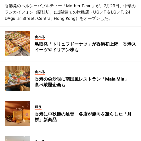
香港発のヘルシーバブルティー「Mother Pearl」が、7月29日、中環の
ランカイフォン（蘭桂坊）に2階建ての旗艦店（UG／F & LG／F, 24
D’Aguilar Street, Central, Hong Kong）をオープンした。
食べる
鳥取発「トリュフドーナツ」が香港初上陸 香港ス
イーツやドリアン味も
食べる
香港の尖沙咀に南国風レストラン「Mala Mia」
食べ放題企画も
買う
香港に中秋節の足音 各店が趣向を凝らした「月
餅」新商品