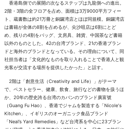
香港島側での展開の次なるステップは九龍側への進出。
2階・3階の全フロアを占め、面積は3万9000平方フィー
ト、蔵書数は約21万冊と銅鑼湾店とほぼ同規模。銅鑼湾店
は書籍が全体の8割を占めるが、尖沙咀店は6割にとど
め、残りの4割をバッグ、文房具、雑貨、中国茶など書籍
以外のものとした。42の台湾ブランド、21の香港ブラン
ドと海外のブランドとなっている。その理由について、同
社担当者は「文化的なものを取り入れることで香港人と観
光客が交流する場所を提供したかった」と話す。
2階は「創意生活（Creativity and Life）」がテーマ
で、ベストセラー、健康、飲食、旅行などの書物を扱うほ
か、20年の歴史誇る台湾のカバンのブランド廣富號
（Guang Fu Hao）、香港でジャムを製造する「Nicole's
Kitchen」、イギリスのオーガニック食品ブランド
「Neal’s Yard Remedies」など台湾系を中心に23ブラン