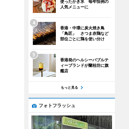
使ったかき氷 毎年恒例の
人気メニューに
香港・中環に炭火焼き鳥
「鳥匠」 さつま赤鶏など
部位ごとに鶏を使い分け
香港発のヘルシーバブルテ
ィーブランドが蘭桂坊に旗
艦店
もっと見る
フォトフラッシュ