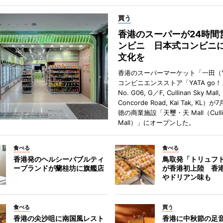
買う
香港のスーパーが24時間
ンビニ 日本式コンビニ
文化を
香港のスーパーマーケット「一田（Y
コンビニエンスストア「YATA go！
No. G06, G／F, Cullinan Sky Mall, 
Concorde Road, Kai Tak, KL）
徳の商業施設「天璽・天 Mall（Cullin
Mall）」にオープンした。
食べる
食べる
香港発のヘルシーバブルティ
鳥取発「トリュフ
ーブランドが蘭桂坊に旗艦店
が香港初上陸 香
やドリアン味も
食べる
買う
香港の尖沙咀に南国風レスト
香港に中秋節の足