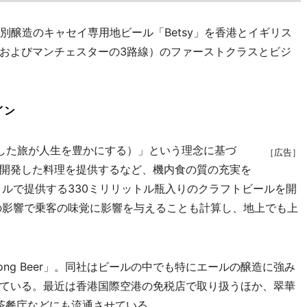
醸造のキャセイ専用地ビール「Betsy」を香港とイギリス
およびマンチェスターの3路線）のファーストクラスとビジ
イン
ed（充実した旅が人生を豊かにする）」という理念に基づ
［広告］
開発した料理を提供するなど、機内食の質の充実を
トルで提供する330ミリリットル瓶入りのクラフトビールを開
度の影響で乗客の味覚に影響を与えることも計算し、地上でも上
Kong Beer」。同社はビールの中でも特にエールの醸造に強み
ている。最近は香港国際空港の免税店で取り扱うほか、翠華
ど大手の茶餐庁などにも流通させている。