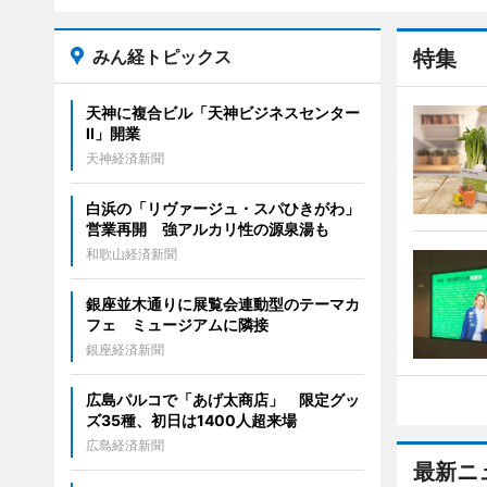
みん経トピックス
特集
天神に複合ビル「天神ビジネスセンター
II」開業
天神経済新聞
白浜の「リヴァージュ・スパひきがわ」
営業再開 強アルカリ性の源泉湯も
和歌山経済新聞
銀座並木通りに展覧会連動型のテーマカ
フェ ミュージアムに隣接
銀座経済新聞
広島パルコで「あげ太商店」 限定グッ
ズ35種、初日は1400人超来場
広島経済新聞
最新ニ