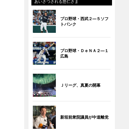
あいさつされる悠仁さま
プロ野球・西武２―５ソフ
トバンク
プロ野球・ＤｅＮＡ２―１
広島
Ｊリーグ、真夏の開幕
新垣前衆院議員が中道離党