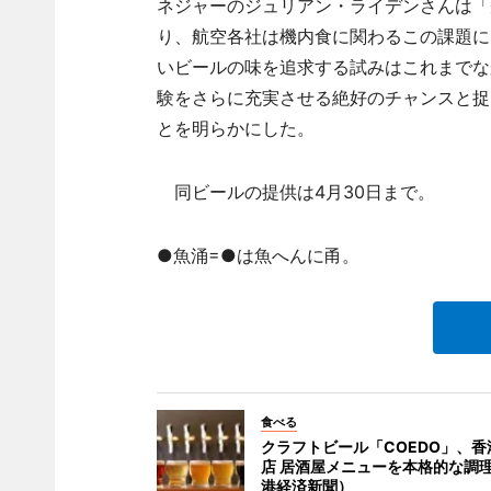
ネジャーのジュリアン・ライデンさんは「
り、航空各社は機内食に関わるこの課題に
いビールの味を追求する試みはこれまでな
験をさらに充実させる絶好のチャンスと捉
とを明らかにした。
同ビールの提供は4月30日まで。
●魚涌=●は魚へんに甬。
食べる
クラフトビール「COEDO」、香
店 居酒屋メニューを本格的な調
港経済新聞）