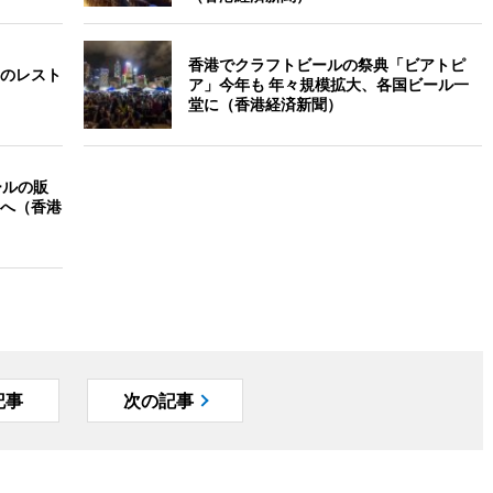
香港でクラフトビールの祭典「ビアトピ
のレスト
ア」今年も 年々規模拡大、各国ビール一
）
堂に（香港経済新聞）
ールの販
へ（香港
記事
次の記事