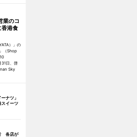
営業のコ
に香港食
ATA）」の
」（Shop
10
が7月31日、啓
an Sky
ドーナツ」
港スイーツ
音 各店が