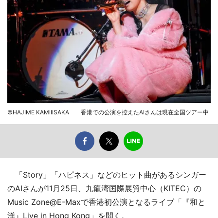
©HAJIME KAMIIISAKA 香港での公演を控えたAIさんは現在全国ツアー中
「Story」「ハピネス」などのヒット曲があるシンガー
のAIさんが11月25日、九龍湾国際展貿中心（KITEC）の
Music Zone@E-Maxで香港初公演となるライブ「『和と
洋』Live in Hong Kong」を開く。