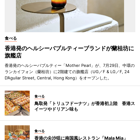
食べる
香港発のヘルシーバブルティーブランドが蘭桂坊に
旗艦店
香港発のヘルシーバブルティー「Mother Pearl」が、7月29日、中環の
ランカイフォン（蘭桂坊）に2階建ての旗艦店（UG／F & LG／F, 24
D’Aguilar Street, Central, Hong Kong）をオープンした。
食べる
鳥取発「トリュフドーナツ」が香港初上陸 香港ス
イーツやドリアン味も
食べる
香港の尖沙咀に南国風レストラン「Mala Mia」