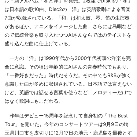
ル・新アルバム「和と洋」を発売。2枚組でDisk1の「和」
は日本語の歌10曲、Disc2の「洋」は英語歌唱による音楽
7曲が収録されている。「和」は和太鼓、琴、笛の生演奏
があるほか、アニメをイメージした曲、さらには島唄など
ので伝統音楽も取り入れつつAIさんならではのテイストを
盛り込んだ曲に仕上げている。
一方の「洋」は1990年代から2000年代初頭の洋楽を完
全に意識。その頃は年齢的にAIさんの青春時代でもあり、
「一番好きだった」時代だそうだ。その中でもR&Bが強く
意識した曲が多めに収録されている。日本語では言えない
けど、英語では話せる言葉を使うなど、メロディーだけで
はなく歌詞にもこだわる。
昨年はデビュー15周年を記念して自身初の「The Best
Tour」を開いた。今年のコンサートツアーは9月9日の埼
玉県川口市を皮切りに12月17日の地元・鹿児島を最後とす