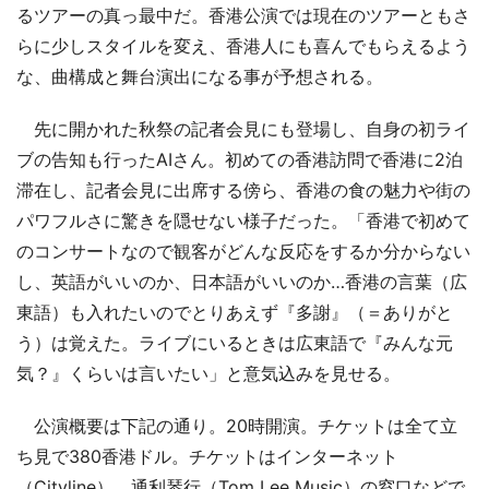
るツアーの真っ最中だ。香港公演では現在のツアーともさ
らに少しスタイルを変え、香港人にも喜んでもらえるよう
な、曲構成と舞台演出になる事が予想される。
先に開かれた秋祭の記者会見にも登場し、自身の初ライ
ブの告知も行ったAIさん。初めての香港訪問で香港に2泊
滞在し、記者会見に出席する傍ら、香港の食の魅力や街の
パワフルさに驚きを隠せない様子だった。「香港で初めて
のコンサートなので観客がどんな反応をするか分からない
し、英語がいいのか、日本語がいいのか…香港の言葉（広
東語）も入れたいのでとりあえず『多謝』（＝ありがと
う）は覚えた。ライブにいるときは広東語で『みんな元
気？』くらいは言いたい」と意気込みを見せる。
公演概要は下記の通り。20時開演。チケットは全て立
ち見で380香港ドル。チケットはインターネット
（Cityline）、通利琴行（Tom Lee Music）の窓口などで