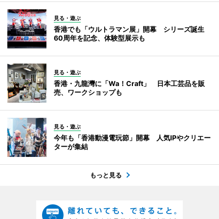
見る・遊ぶ
香港でも「ウルトラマン展」開幕 シリーズ誕生
60周年を記念、体験型展示も
見る・遊ぶ
香港・九龍灣に「Wa！Craft」 日本工芸品を販
売、ワークショップも
見る・遊ぶ
今年も「香港動漫電玩節」開幕 人気IPやクリエー
ターが集結
もっと見る