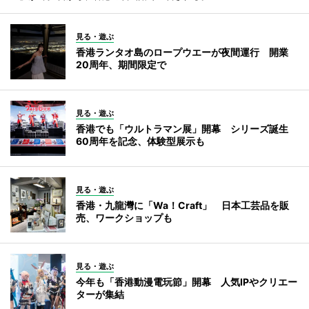
見る・遊ぶ
香港ランタオ島のロープウエーが夜間運行 開業
20周年、期間限定で
見る・遊ぶ
香港でも「ウルトラマン展」開幕 シリーズ誕生
60周年を記念、体験型展示も
見る・遊ぶ
香港・九龍灣に「Wa！Craft」 日本工芸品を販
売、ワークショップも
見る・遊ぶ
今年も「香港動漫電玩節」開幕 人気IPやクリエー
ターが集結