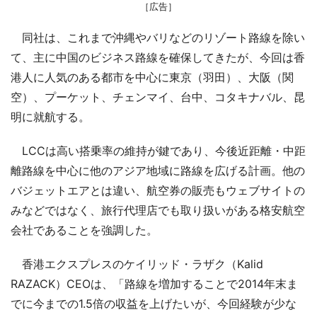
［広告］
同社は、これまで沖縄やバリなどのリゾート路線を除い
て、主に中国のビジネス路線を確保してきたが、今回は香
港人に人気のある都市を中心に東京（羽田）、大阪（関
空）、プーケット、チェンマイ、台中、コタキナバル、昆
明に就航する。
LCCは高い搭乗率の維持が鍵であり、今後近距離・中距
離路線を中心に他のアジア地域に路線を広げる計画。他の
バジェットエアとは違い、航空券の販売もウェブサイトの
みなどではなく、旅行代理店でも取り扱いがある格安航空
会社であることを強調した。
香港エクスプレスのケイリッド・ラザク（Kalid
RAZACK）CEOは、「路線を増加することで2014年末ま
でに今までの1.5倍の収益を上げたいが、今回経験が少な