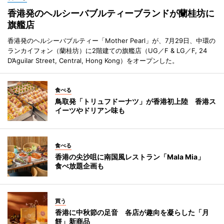
香港発のヘルシーバブルティーブランドが蘭桂坊に
旗艦店
香港発のヘルシーバブルティー「Mother Pearl」が、7月29日、中環の
ランカイフォン（蘭桂坊）に2階建ての旗艦店（UG／F & LG／F, 24
D’Aguilar Street, Central, Hong Kong）をオープンした。
食べる
鳥取発「トリュフドーナツ」が香港初上陸 香港ス
イーツやドリアン味も
食べる
香港の尖沙咀に南国風レストラン「Mala Mia」
食べ放題企画も
買う
香港に中秋節の足音 各店が趣向を凝らした「月
餅」新商品