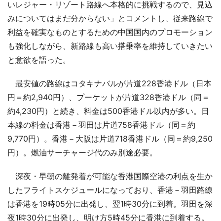
いレジャー・リゾート路線へ本格的に挑戦するので、見込
みについてはまだ分からない」とコメントし、従来路線で
利益を確実なものとするための中国国内のプロモーション
も強化しながら、新路線も高い搭乗率を維持していきたい
と意欲を語った。
最安値の路線はコタキナバルが片道228香港ドル（日本
円＝約2,940円）、プーケットが片道328香港ドル（同＝
約4,230円）と続き、料金は500香港ドル以内が多い。日
本線の料金は香港－羽田は片道758香港ドル（同＝約
9,770円）。香港－大阪は片道718香港ドル（同＝約9,250
円）。燃油サーチャージ代のみ別途必要。
深夜・早朝の離発着が可能な香港国際空港の利点を生か
したフライトスケジュールになっており、香港－羽田路線
は香港を19時05分に出発し、翌1時30分に到着。羽田を深
夜1時30分に出発し、明け方5時45分に香港に到着する。