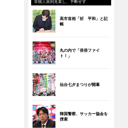
非核三原則見直し、予断せず
高市首相「祈 平和」と記
帳
丸の内で「倍倍ファイ
ト！」
仙台七夕まつりが開幕
韓国警察、サッカー協会を
捜索