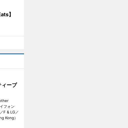
ats】
ティーブ
her
カイフォン
 & LG／
Hong Kong）