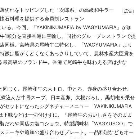
薄切れをトッピングした「次郎系」の高級和牛ラー
［広告］
懐石料理を提供する会員制レストラン
。今回、「YAKINIKUMAFIA by WAGYUMAFIA」が加
牛1頭分を直接香港に空輸し、同社のグループレストランで提
同様、宮崎県の尾崎牛に特化し、「WAGYUMAFIA」より
特徴は脂がくどくなくあっさりしていて、農林水産大臣賞を
る最高級のブランド牛。香港で尾崎牛を味わえる店は少な
IA」と同じく、尾崎和牛の大トロ、中とろ、赤身の盛り合わせ、
上煮込んだ牛骨スープ、日本産卵、大根おろし、黒胡椒を乗せ
ットになったシグネチャーメニュー「YAKINIKUMAFIA
供。肉には下味などは一切付けずに、「尾崎牛のおいしさをそのまま
だれや同店の塩コショウ、特製調味料「WAGYUSCO」で
ステーキや追加の盛り合わせプレート、一品料理などもオー