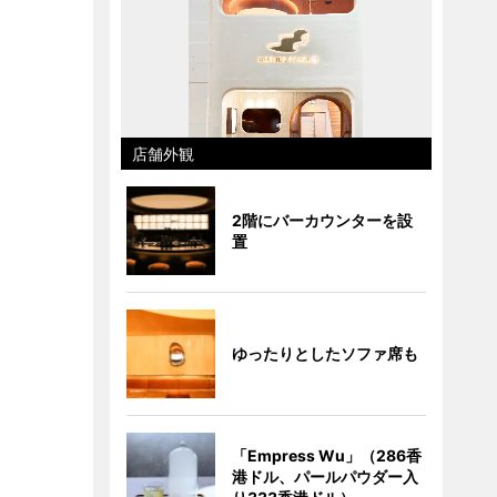
店舗外観
2階にバーカウンターを設
置
ゆったりとしたソファ席も
「Empress Wu」（286香
港ドル、パールパウダー入