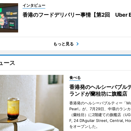
インタビュー
香港のフードデリバリー事情【第2回 Uber E
もっと見る
ュース
食べる
香港発のヘルシーバブル
ランドが蘭桂坊に旗艦店
香港発のヘルシーバブルティー「Mot
Pearl」が、7月29日、中環のラン
（蘭桂坊）に2階建ての旗艦店（UG／F
F, 24 D’Aguilar Street, Central, 
をオープンした。