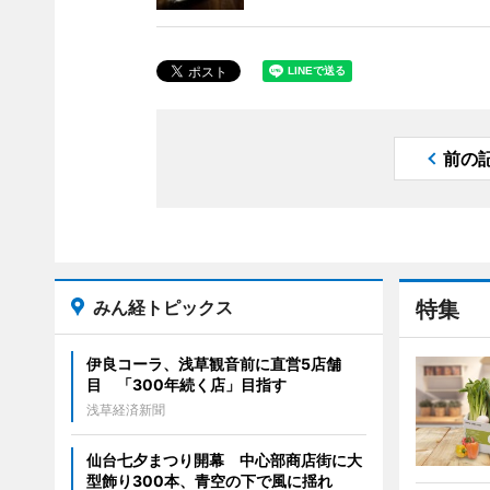
前の
みん経トピックス
特集
伊良コーラ、浅草観音前に直営5店舗
目 「300年続く店」目指す
浅草経済新聞
仙台七夕まつり開幕 中心部商店街に大
型飾り300本、青空の下で風に揺れ