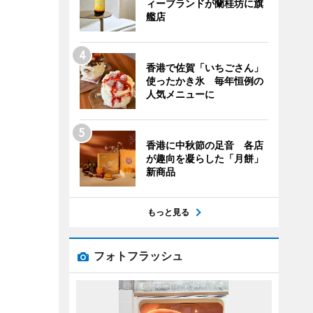
ィーブランドが蘭桂坊に旗
艦店
香港で佐賀「いちごさん」
使ったかき氷 毎年恒例の
人気メニューに
香港に中秋節の足音 各店
が趣向を凝らした「月餅」
新商品
もっと見る
フォトフラッシュ