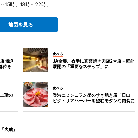
15時、18時～22時。
地図を見る
食べる
店 焼き
JA全農、香港に直営焼き肉店2号店－海外
部位を
展開の「重要なステップ」に
食べる
上環の一
香港にミシュラン星のすき焼き店「日山」
ビクトリアハーバーを望むモダンな内装に
「火蔵」