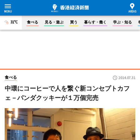
31°C
食べる
見る・遊ぶ
買う
暮らす・働く
学ぶ・知る
食べる
2014.07.31
中環にコーヒーで人を繋ぐ新コンセプトカフ
ェ－パンダクッキーが１万個完売