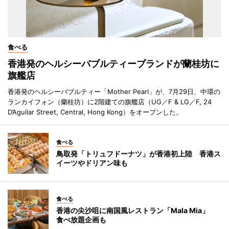
食べる
香港発のヘルシーバブルティーブランドが蘭桂坊に
旗艦店
香港発のヘルシーバブルティー「Mother Pearl」が、7月29日、中環の
ランカイフォン（蘭桂坊）に2階建ての旗艦店（UG／F & LG／F, 24
D’Aguilar Street, Central, Hong Kong）をオープンした。
食べる
鳥取発「トリュフドーナツ」が香港初上陸 香港ス
イーツやドリアン味も
食べる
香港の尖沙咀に南国風レストラン「Mala Mia」
食べ放題企画も