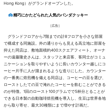
Hong Kong）がグランドオープンした。
精巧にかたどられた人気のパンダクッキー
［広告］
グランドフロアから7階までの計8フロアを小さな部屋
で構成する同施設。外の通りからも見える高立地に部屋を
抑えた同店は、敷地面積約400スクエアフィート。オーナ
ーの遠藤隆史さんは、スタッフと来店客、客同士がコミュ
ニケーションを取りやすいように長いカウンター越しにコ
ーヒー片手に人が溜まれるような造りにした。カウンター
の一番奥に焙煎機を備える同店は、コーヒーの豆を選び、
ローストしたての豆で淹れたコーヒーを飲むことができる
のが特徴。1回のロースト100グラムでで5杯分とることが
できる日本製の自動珈琲焙煎機を導入し、生豆は世界各地
から取り寄せ、最大30種類にまで増やす計画だ。