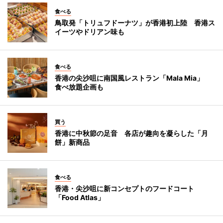
食べる
鳥取発「トリュフドーナツ」が香港初上陸 香港ス
イーツやドリアン味も
食べる
香港の尖沙咀に南国風レストラン「Mala Mia」
食べ放題企画も
買う
香港に中秋節の足音 各店が趣向を凝らした「月
餅」新商品
食べる
香港・尖沙咀に新コンセプトのフードコート
「Food Atlas」