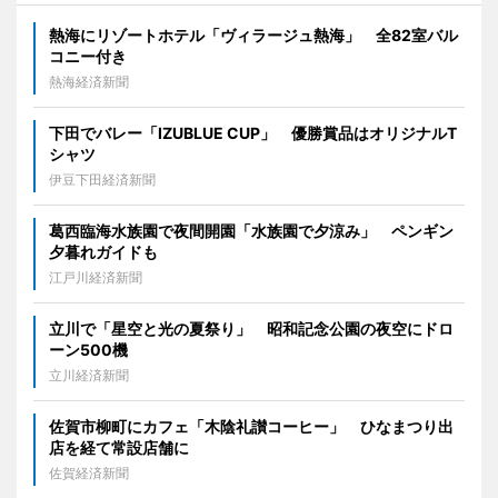
熱海にリゾートホテル「ヴィラージュ熱海」 全82室バル
コニー付き
熱海経済新聞
下田でバレー「IZUBLUE CUP」 優勝賞品はオリジナルT
シャツ
伊豆下田経済新聞
葛西臨海水族園で夜間開園「水族園で夕涼み」 ペンギン
夕暮れガイドも
江戸川経済新聞
立川で「星空と光の夏祭り」 昭和記念公園の夜空にドロ
ーン500機
立川経済新聞
佐賀市柳町にカフェ「木陰礼讃コーヒー」 ひなまつり出
店を経て常設店舗に
佐賀経済新聞