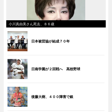
小川真由美さん死去、８６歳
日本被団協が結成７０年
日南学園が２回戦へ 高校野球
後藤大樹、４００障害で銀