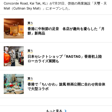
Concorde Road, Kai Tak, KL）が7月31日、啓徳の商業施設「天璽・天
Mall（Cullinan Sky Mall）」にオープンした。
買う
香港に中秋節の足音 各店が趣向を凝らした「月
餅」新商品
買う
日本セレクトショップ「RAGTAG」香港初上陸
ローカライズ展開も
買う
香港で「ちいかわ」旋風 映画公開に合わせ街全体
で大型コラボ
もっと見る