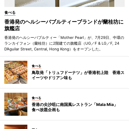
食べる
香港発のヘルシーバブルティーブランドが蘭桂坊に
旗艦店
香港発のヘルシーバブルティー「Mother Pearl」が、7月29日、中環の
ランカイフォン（蘭桂坊）に2階建ての旗艦店（UG／F & LG／F, 24
D’Aguilar Street, Central, Hong Kong）をオープンした。
食べる
鳥取発「トリュフドーナツ」が香港初上陸 香港ス
イーツやドリアン味も
食べる
香港の尖沙咀に南国風レストラン「Mala Mia」
食べ放題企画も