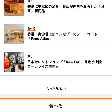
買う
香港に中秋節の足音 各店が趣向を凝らした「月
餅」新商品
食べる
香港・尖沙咀に新コンセプトのフードコート
「Food Atlas」
買う
日本セレクトショップ「RAGTAG」香港初上陸
ローカライズ展開も
もっと見る
食べる