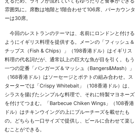
えるため、ライブが流れていてもゆったりと食事ができる
雰囲気に。席数は地階と1階合わせて106席、バーカウンタ
ーは30席。
今回のレストランのテーマは、名前にロンドンと付ける
ようにイギリス料理を提供する。メーンの「フィッシュ＆
チップス（Fish & Chips）」（198香港ドル）はイギリス
料理の代名詞だが、通常以上の巨大な魚が目を引く。もう
一つの定番「バンガーズ＆マッシュ（Bangers&Mash）」
（168香港ドル）はソーセージとポテトの組み合わせ。ス
ターターでは「Crispy Whitebait」（108香港ドル）は、
シラスを揚げたシンプルな料理で、それに特製マヨネーズ
を付けてつまむ。「Barbecue Chiken Wings」（108香港
ドル）はチキンウイングの上にブルーチーズを載せたも
の。どちらも一口サイズで提供し、ビールに合わせて楽し
むことができる。