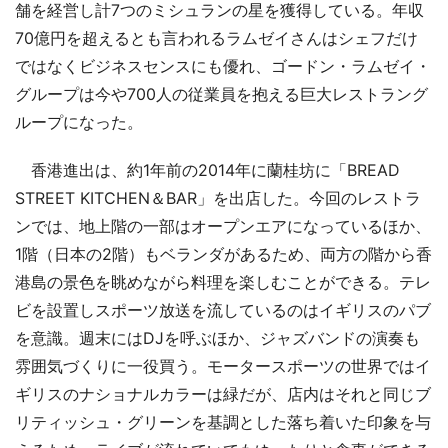
舗を経営し計7つのミシュランの星を獲得している。年収
70億円を超えるとも言われるラムゼイさんはシェフだけ
ではなくビジネスセンスにも優れ、ゴードン・ラムゼイ・
グループは今や700人の従業員を抱える巨大レストラング
ループになった。
香港進出は、約1年前の2014年に蘭桂坊に「BREAD
STREET KITCHEN＆BAR」を出店した。今回のレストラ
ンでは、地上階の一部はオープンエアになっているほか、
1階（日本の2階）もベランダがあるため、両方の階から香
港島の景色を眺めながら料理を楽しむことができる。テレ
ビを設置しスポーツ放送を流しているのはイギリスのパブ
を意識。週末にはDJを呼ぶほか、ジャズバンドの演奏も
雰囲気づくりに一役買う。モータースポーツの世界ではイ
ギリスのナショナルカラーは緑だが、店内はそれと同じブ
リティッシュ・グリーンを基調とした落ち着いた印象を与