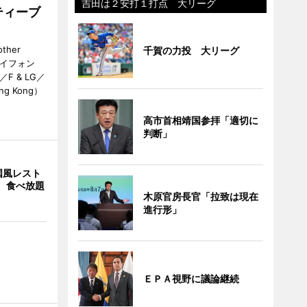
吉田は２安打１打点 大リーグ
ティーブ
her
千賀の力投 大リーグ
カイフォン
 & LG／
Hong Kong）
高市首相靖国参拝「適切に
判断」
国風レスト
」 食べ放題
木原官房長官「拉致は現在
進行形」
ＥＰＡ視野に議論継続