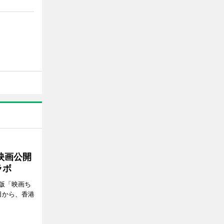
映画公開
ラボ
版「映画ち
日から、香港