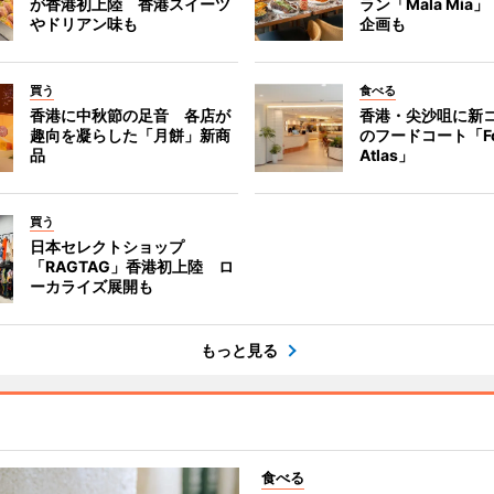
が香港初上陸 香港スイーツ
ラン「Mala Mia
やドリアン味も
企画も
買う
食べる
香港に中秋節の足音 各店が
香港・尖沙咀に新
趣向を凝らした「月餅」新商
のフードコート「F
品
Atlas」
買う
日本セレクトショップ
「RAGTAG」香港初上陸 ロ
ーカライズ展開も
もっと見る
食べる