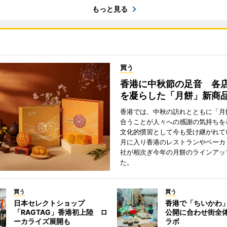
もっと見る
買う
香港に中秋節の足音 各
を凝らした「月餅」新商
香港では、中秋の訪れとともに「月
合うことが人々への感謝の気持ちを
文化的慣習として今も受け継がれて
月に入り香港のレストランやベーカ
社が相次ぎ今年の月餅のラインアッ
た。
買う
買う
日本セレクトショップ
香港で「ちいかわ」
「RAGTAG」香港初上陸 ロ
公開に合わせ街全
ーカライズ展開も
ラボ