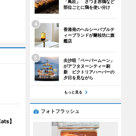
「鳥匠」 さつま赤鶏など
部位ごとに鶏を使い分け
香港発のヘルシーバブルテ
ィーブランドが蘭桂坊に旗
艦店
尖沙咀「ペーパームーン」
がアフタヌーンティー刷
新 ビクトリアハーバーの
夕日を見ながら
】
もっと見る
フォトフラッシュ
ats】