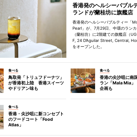
香港発のヘルシーバブル
ランドが蘭桂坊に旗艦店
香港発のヘルシーバブルティー「Mot
Pearl」が、7月29日、中環のラン
（蘭桂坊）に2階建ての旗艦店（UG／F
F, 24 D’Aguilar Street, Central, 
をオープンした。
食べる
食べる
鳥取発「トリュフドーナツ」
香港の尖沙咀に南
が香港初上陸 香港スイーツ
ラン「Mala Mia
やドリアン味も
企画も
食べる
香港・尖沙咀に新コンセプト
のフードコート「Food
Atlas」