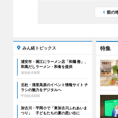
前の
みん経トピックス
特集
浦安市・堀江にラーメン店「和麺 善」、
和風だしラーメン・和食を提供
浦安経済新聞
北杜・清里高原のイベント情報サイト チ
ラシの魅力をデジタルへ
甲府経済新聞
加古川・平岡小で「東加古川ふれあいま
つり」 子どもたちの夏の思い出に