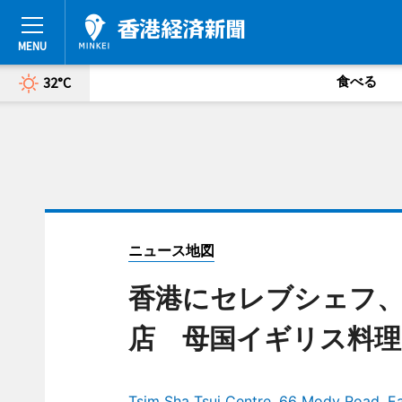
食べる
32°C
ニュース地図
香港にセレブシェフ
店 母国イギリス料
Tsim Sha Tsui Centre, 66 Mody Road, E