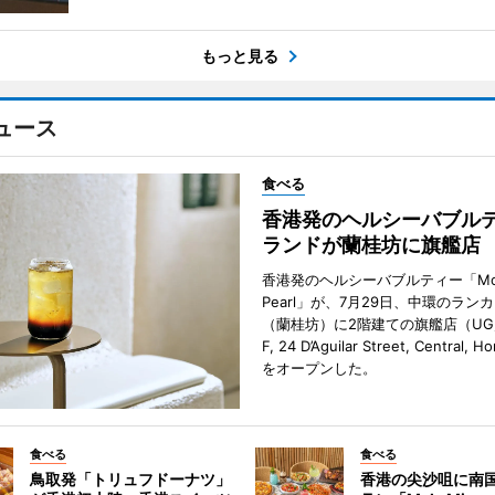
もっと見る
ュース
食べる
香港発のヘルシーバブル
ランドが蘭桂坊に旗艦店
香港発のヘルシーバブルティー「Mot
Pearl」が、7月29日、中環のラン
（蘭桂坊）に2階建ての旗艦店（UG／F
F, 24 D’Aguilar Street, Central, 
をオープンした。
食べる
食べる
鳥取発「トリュフドーナツ」
香港の尖沙咀に南