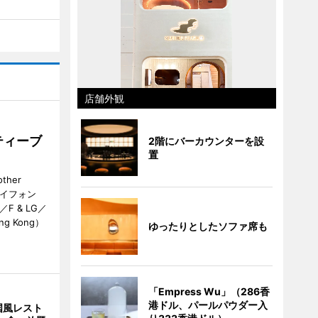
店舗外観
ティーブ
2階にバーカウンターを設
置
her
カイフォン
 & LG／
Hong Kong）
ゆったりとしたソファ席も
「Empress Wu」（286香
港ドル、パールパウダー入
国風レスト