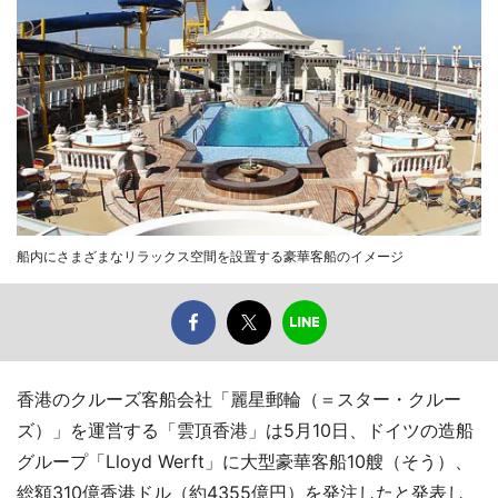
船内にさまざまなリラックス空間を設置する豪華客船のイメージ
香港のクルーズ客船会社「麗星郵輪（＝スター・クルー
ズ）」を運営する「雲頂香港」は5月10日、ドイツの造船
グループ「Lloyd Werft」に大型豪華客船10艘（そう）、
総額310億香港ドル（約4355億円）を発注したと発表し