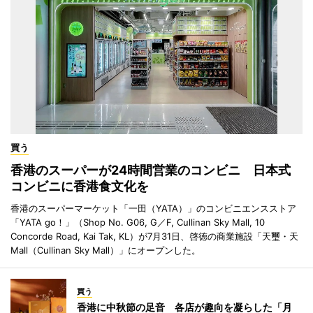
買う
香港のスーパーが24時間営業のコンビニ 日本式
コンビニに香港食文化を
香港のスーパーマーケット「一田（YATA）」のコンビニエンスストア
「YATA go！」（Shop No. G06, G／F, Cullinan Sky Mall, 10
Concorde Road, Kai Tak, KL）が7月31日、啓徳の商業施設「天璽・天
Mall（Cullinan Sky Mall）」にオープンした。
買う
香港に中秋節の足音 各店が趣向を凝らした「月