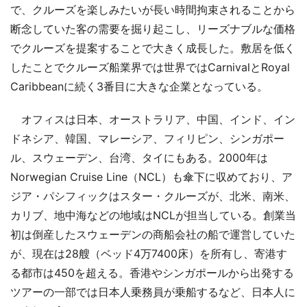
で、クルーズを楽しみたいが長い時間拘束されることから
断念していた客の需要を掘り起こし、リーズナブルな価格
でクルーズを提案することで大きく成長した。敷居を低く
したことでクルーズ船業界では世界ではCarnivalとRoyal
Caribbeanに続く3番目に大きな企業となっている。
オフィスは日本、オーストラリア、中国、インド、イン
ドネシア、韓国、マレーシア、フィリピン、シンガポー
ル、スウェーデン、台湾、タイにもある。2000年は
Norwegian Cruise Line（NCL）も傘下に収めており、ア
ジア・パシフィックはスター・クルーズが、北米、南米、
カリブ、地中海などの地域はNCLが担当している。創業当
初は倒産したスウェーデンの商船会社の船で運営していた
が、現在は28艘（ベッド4万7400床）を所有し、寄港す
る都市は450を超える。香港やシンガポールから出発する
ツアーの一部では日本人乗務員が乗船するなど、日本人に