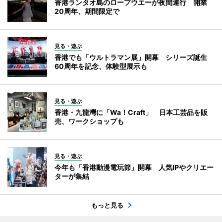
香港ランタオ島のロープウエーが夜間運行 開業
20周年、期間限定で
見る・遊ぶ
香港でも「ウルトラマン展」開幕 シリーズ誕生
60周年を記念、体験型展示も
見る・遊ぶ
香港・九龍灣に「Wa！Craft」 日本工芸品を販
売、ワークショップも
見る・遊ぶ
今年も「香港動漫電玩節」開幕 人気IPやクリエー
ターが集結
もっと見る