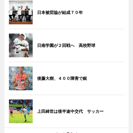
日本被団協が結成７０年
日南学園が２回戦へ 高校野球
後藤大樹、４００障害で銀
上田綺世は後半途中交代 サッカー