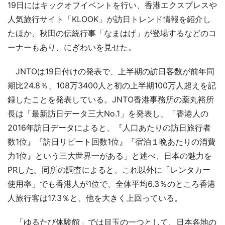
19日にはキックオフイベントを行い、香港エクスプレスや
人気旅行サイト「KLOOK」が訪日トレンド情報を紹介し
たほか、秋田の伝統行事「なまはげ」が登場するなどのコ
ーナーもあり、にぎわいを見せた。
JNTOは19日付けの発表で、上半期の訪日客数が前年同
期比24.8％、108万3400人と初の上半期100万人超えを記
録したことを発表している。JNTO香港事務所の薬丸裕所
長は「最新訪日データ三大No.1」を発表し、「香港人の
2016年訪日データによると、『人口あたりの訪日旅行者
数1位』『訪日リピート回数1位』『宿泊１晩あたりの消費
力1位』という三大世界一がある」と述べ、日本の魅力を
PRした。同所の調査によると、これ以外に「レンタカー
使用率」でも香港人が1位で、全体平均6.3％のところ香港
人旅行客は17.3％と、他を大きく上回っている。
「ゆるたび体験館」では目玉の一つとして、日本各地の