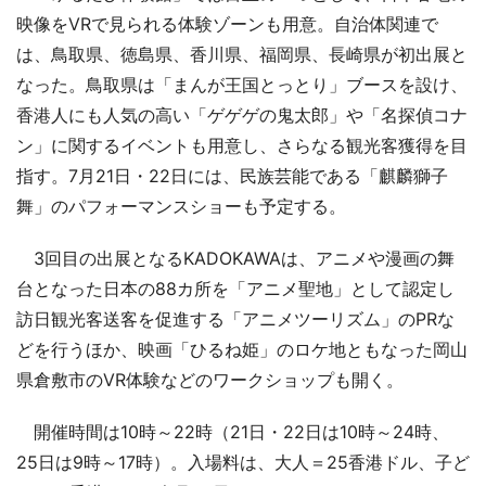
映像をVRで見られる体験ゾーンも用意。自治体関連で
は、鳥取県、徳島県、香川県、福岡県、長崎県が初出展と
なった。鳥取県は「まんが王国とっとり」ブースを設け、
香港人にも人気の高い「ゲゲゲの鬼太郎」や「名探偵コナ
ン」に関するイベントも用意し、さらなる観光客獲得を目
指す。7月21日・22日には、民族芸能である「麒麟獅子
舞」のパフォーマンスショーも予定する。
3回目の出展となるKADOKAWAは、アニメや漫画の舞
台となった日本の88カ所を「アニメ聖地」として認定し
訪日観光客送客を促進する「アニメツーリズム」のPRな
どを行うほか、映画「ひるね姫」のロケ地ともなった岡山
県倉敷市のVR体験などのワークショップも開く。
開催時間は10時～22時（21日・22日は10時～24時、
25日は9時～17時）。入場料は、大人＝25香港ドル、子ど