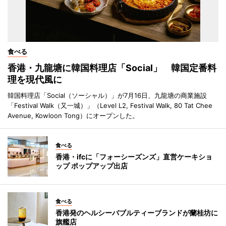
食べる
香港・九龍塘に韓国料理店「Social」 韓国定番料
理を現代風に
韓国料理店「Social（ソーシャル）」が7月16日、九龍塘の商業施設
「Festival Walk（又一城）」（Level L2, Festival Walk, 80 Tat Chee
Avenue, Kowloon Tong）にオープンした。
食べる
香港・ifcに「フォーシーズンズ」直営ケーキショ
ップ ポップアップ出店
食べる
香港発のヘルシーバブルティーブランドが蘭桂坊に
旗艦店