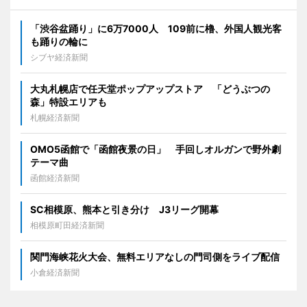
「渋谷盆踊り」に6万7000人 109前に櫓、外国人観光客
も踊りの輪に
シブヤ経済新聞
大丸札幌店で任天堂ポップアップストア 「どうぶつの
森」特設エリアも
札幌経済新聞
OMO5函館で「函館夜景の日」 手回しオルガンで野外劇
テーマ曲
函館経済新聞
SC相模原、熊本と引き分け J3リーグ開幕
相模原町田経済新聞
関門海峡花火大会、無料エリアなしの門司側をライブ配信
小倉経済新聞