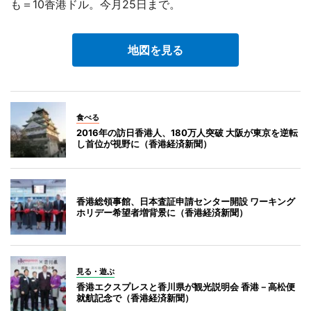
も＝10香港ドル。今月25日まで。
地図を見る
食べる
2016年の訪日香港人、180万人突破 大阪が東京を逆転
し首位が視野に（香港経済新聞）
香港総領事館、日本査証申請センター開設 ワーキング
ホリデー希望者増背景に（香港経済新聞）
見る・遊ぶ
香港エクスプレスと香川県が観光説明会 香港－高松便
就航記念で（香港経済新聞）