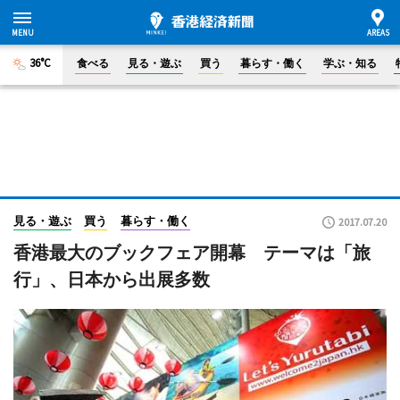
36°C
食べる
見る・遊ぶ
買う
暮らす・働く
学ぶ・知る
見る・遊ぶ
買う
暮らす・働く
2017.07.20
香港最大のブックフェア開幕 テーマは「旅
行」、日本から出展多数