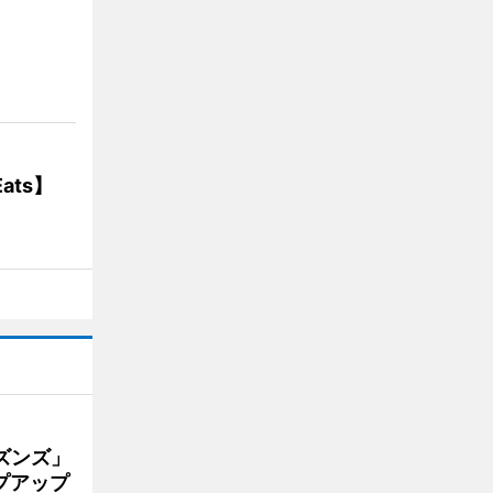
】
ats】
ズンズ」
プアップ