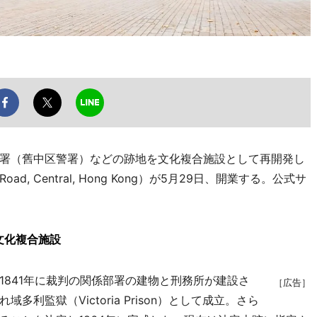
署（舊中区警署）などの跡地を文化複合施設として再開発し
 Road, Central, Hong Kong）が5月29日、開業する。公式サ
文化複合施設
841年に裁判の関係部署の建物と刑務所が建設さ
［広告］
利監獄（Victoria Prison）として成立。さら