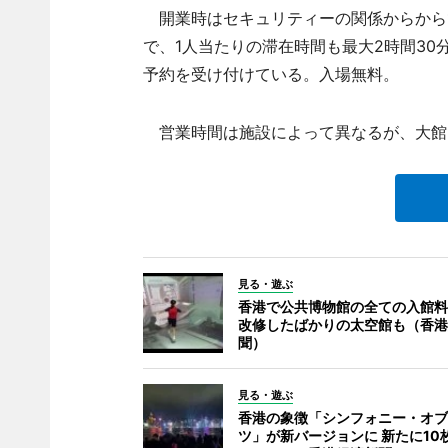
開業時はセキュリティーの関係からから1
で、1人当たりの滞在時間も最大2時間30
予約を受け付けている。入場無料。
営業時間は施設によって異なるが、大館＝1
見る・遊ぶ
香港で公共博物館の全ての入館料
改修したばかりの太空館も（香港
聞）
見る・遊ぶ
香港の象徴「シンフォニー・オブ
ツ」が新バージョンに 新たに10枚