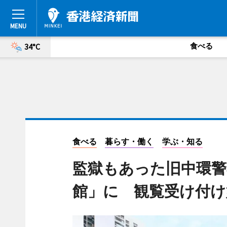
食べる
34°C
食べる
暮らす・働く
学ぶ・知る
監獄もあった旧中環警
館」に 観覧受け付け