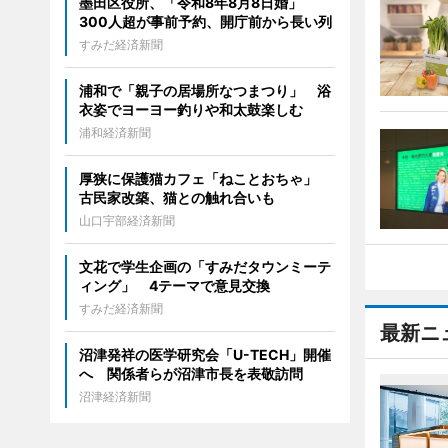
墨田区役所、「令和8年8月8日婚」
300人超が事前予約、開庁前から長い列
すみだ経済新聞
浦和で「親子の居場所なつまつり」 浴
衣姿でヨーヨー釣りや和太鼓楽しむ
浦和経済新聞
厚狭に保護猫カフェ「ねことおちゃ」
古民家改築、猫との触れ合いも
山口宇部経済新聞
文花で学生企画の「すみだタウンミーテ
ィング」 4テーマで意見交換
すみだ経済新聞
最新ニ
沼津発祥の医学研究会「U-TECH」開催
へ 関係者らが沼津市長を表敬訪問
沼津経済新聞