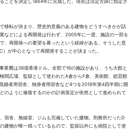
ることを決定し1864年に完成した。現在は法定古跡に指定さ
で移転が決まり、歴史的意義のある建物をどうすべきかが話
業などによる再開発は行わず、2005年に一度、施設の一部を
で、再開発への要望を募ったという経緯がある。そうした意
JC）が中心となって再開発することが決まった。
事業費は38億香港ドル。全部で16の施設があり、うち大館と
検閲広場、監獄として使われたA倉からF倉、美術館、総芸館
既婚者用宿舎、独身者用宿舎など4つを2018年第4四半期に開
どのように修復するのかの計画策定が依然として進められて
、宿舎、無線室、ジムも完備していた建物。刑務所だったD
の建物が唯一残っているもので、監獄以外にも病院として使