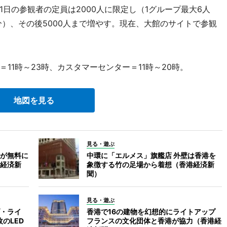
日の参観者の定員は2000人に限定し（1グループ最大6人
分）、その後5000人まで増やす。現在、大館のサイトで参観
1時～23時、カスタマーセンター＝11時～20時。
地図を見る
見る・遊ぶ
が無料に
中環に「エルメス」旗艦店 外壁は香港を
経済新
象徴する竹の足場から着想（香港経済新
聞）
見る・遊ぶ
・ライ
香港で16の建物を幻想的にライトアップ
のLED
フランスの文化団体と香港が協力（香港経