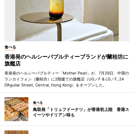
食べる
香港発のヘルシーバブルティーブランドが蘭桂坊に
旗艦店
香港発のヘルシーバブルティー「Mother Pearl」が、7月29日、中環の
ランカイフォン（蘭桂坊）に2階建ての旗艦店（UG／F & LG／F, 24
D’Aguilar Street, Central, Hong Kong）をオープンした。
食べる
鳥取発「トリュフドーナツ」が香港初上陸 香港ス
イーツやドリアン味も