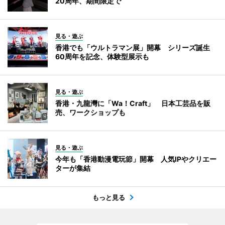
20周年、期間限定で
見る・遊ぶ
香港でも「ウルトラマン展」開幕 シリーズ誕生
60周年を記念、体験型展示も
見る・遊ぶ
香港・九龍灣に「Wa！Craft」 日本工芸品を販
売、ワークショップも
見る・遊ぶ
今年も「香港動漫電玩節」開幕 人気IPやクリエー
ターが集結
もっと見る