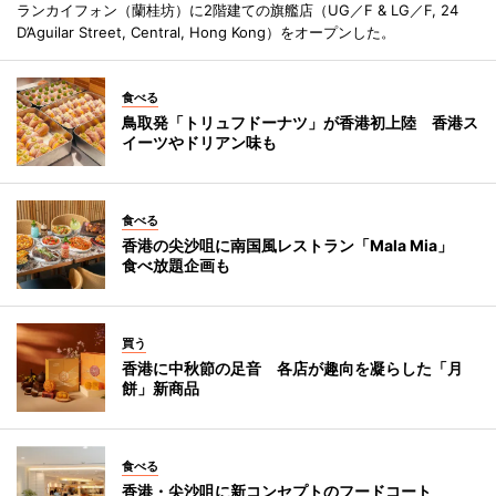
ランカイフォン（蘭桂坊）に2階建ての旗艦店（UG／F & LG／F, 24
D’Aguilar Street, Central, Hong Kong）をオープンした。
食べる
鳥取発「トリュフドーナツ」が香港初上陸 香港ス
イーツやドリアン味も
食べる
香港の尖沙咀に南国風レストラン「Mala Mia」
食べ放題企画も
買う
香港に中秋節の足音 各店が趣向を凝らした「月
餅」新商品
食べる
香港・尖沙咀に新コンセプトのフードコート