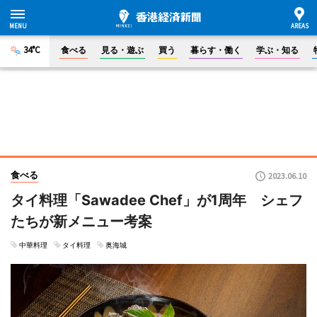
34°C
食べる
見る・遊ぶ
買う
暮らす・働く
学ぶ・知る
食べる
2023.06.10
タイ料理「Sawadee Chef」が1周年 シェフ
たちが新メニュー考案
中華料理
タイ料理
奥海城