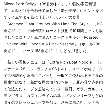
Sliced Pork Belly」（98香港ドル）、中国の家庭料理
で、豆腐と卵を合わせて蒸した「老少平安」にヒントを得
てライムでタイ風に仕上げたガルーパの姿蒸し
「Steamed Giant Grouper With Lime Thai Style」（198
香港ドル）、中国伝統のロースト技術で10時間じっくり調
理したココナツと黒ごま入りローストチキン「Roasted
Chicken With Coconut & Black Sesame」（ホール298
香港ドル、ハーフ168香港ドル）などを用意した。
新しい看板メニューは「Extra Rich Boat Noodle」（デ
ィナー＝128ドル、ランチ＝98ドル）。スープが鍵で、タ
イの伝統的な製法にこだわり、一般的に使われる豚の血の
豆腐ではなく、新鮮な豚の血だけを使う。豚の骨や赤身肉
で仕込んだスープを煮込んでいき、翌日、ガランガル、レ
モングラス、カフィルライムの葉、パンダンリーフなどの
タイのフレッシュハーブを加え、さらに煮込む。シナモ