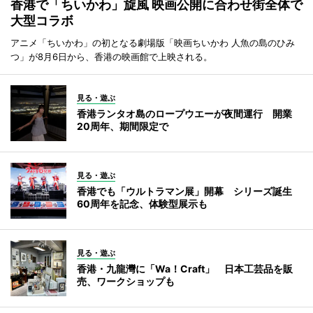
香港で「ちいかわ」旋風 映画公開に合わせ街全体で
大型コラボ
アニメ「ちいかわ」の初となる劇場版「映画ちいかわ 人魚の島のひみ
つ」が8月6日から、香港の映画館で上映される。
見る・遊ぶ
香港ランタオ島のロープウエーが夜間運行 開業
20周年、期間限定で
見る・遊ぶ
香港でも「ウルトラマン展」開幕 シリーズ誕生
60周年を記念、体験型展示も
見る・遊ぶ
香港・九龍灣に「Wa！Craft」 日本工芸品を販
売、ワークショップも