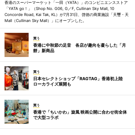
香港のスーパーマーケット「一田（YATA）」のコンビニエンスストア
「YATA go！」（Shop No. G06, G／F, Cullinan Sky Mall, 10
Concorde Road, Kai Tak, KL）が7月31日、啓徳の商業施設「天璽・天
Mall（Cullinan Sky Mall）」にオープンした。
買う
香港に中秋節の足音 各店が趣向を凝らした「月
餅」新商品
買う
日本セレクトショップ「RAGTAG」香港初上陸
ローカライズ展開も
買う
香港で「ちいかわ」旋風 映画公開に合わせ街全体
で大型コラボ