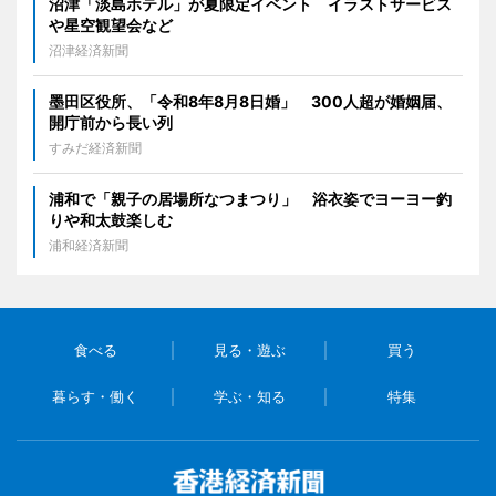
沼津「淡島ホテル」が夏限定イベント イラストサービス
や星空観望会など
沼津経済新聞
墨田区役所、「令和8年8月8日婚」 300人超が婚姻届、
開庁前から長い列
すみだ経済新聞
浦和で「親子の居場所なつまつり」 浴衣姿でヨーヨー釣
りや和太鼓楽しむ
浦和経済新聞
食べる
見る・遊ぶ
買う
暮らす・働く
学ぶ・知る
特集