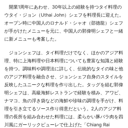
開業1周年にあわせ、30年以上の経験を持つタイ料理の
ウタイ・ジョン（Uthai John）シェフを料理長に迎えた。
オープン時に中国人のロナルド・シャオ（邵德龍）シェフ
が手がけたメニューを元に、中国人の郭偉明シェフと一緒
に新メニューも考案した。
ジョンシェフは、タイ料理だけでなく、ほかのアジア料
理、特に上海料理や日本料理についても豊富な知識と経験
を持つ。調味料や調理法に詳しく、伝統的なタイの味と他
のアジア料理を融合させ、ジョンシェフ自身のスタイルを
反映したユニークな料理を作り出した。タッグを組む郭偉
明シェフは、高級海鮮レストランで経験を積み、アワビ、
ナマコ、魚の浮き袋などの海鮮や珍味の調理を手がけ、料
理を引き立てるソース作り得意だという。2人のアジア料
理の長所を組み合わせた料理には、柔らかい豚バラ肉を四
川風にガーリックピューレで仕上げた「Chiang Rai