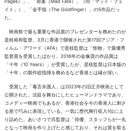
Pages）」、「命案（Mad Fate）」（同「マッド・フェ
イト」）、「金手指（The Goldfinger）」の5作品だっ
た。
映画祭で最も重要な作品賞のプレゼンターを務めたのが
是枝裕和監督。3月に香港で開催された第17回アジア・フ
ィルム・アワード（AFA）で是枝監督は「怪物」で最優秀
監督賞を受賞したばかり。2016年の金像奨の作品賞は
「十年（10 Years）」が受賞したが、是枝監督は日本版の
「十年」の製作総指揮を務めるなど香港とは縁が深い。
受賞した「毒舌弁護人」は2023年の旧正月映画として
公開された。法廷を舞台にしたヒューマンドラマであり、
コメディー映画でもあるが、香港社会を今の香港人に刺さ
る形で巧みに表現している。一気に歴代興行収入1位に上
り詰めた。あいさつで呉監督は「俳優、スタッフらが一丸
となって映画を作り上げたと感じており、それは賞を取る