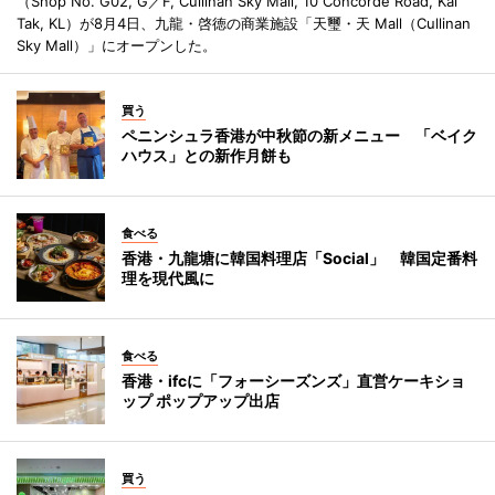
（Shop No. G02, G／F, Cullinan Sky Mall, 10 Concorde Road, Kai
Tak, KL）が8月4日、九龍・啓徳の商業施設「天璽・天 Mall（Cullinan
Sky Mall）」にオープンした。
買う
ペニンシュラ香港が中秋節の新メニュー 「ベイク
ハウス」との新作月餅も
食べる
香港・九龍塘に韓国料理店「Social」 韓国定番料
理を現代風に
食べる
香港・ifcに「フォーシーズンズ」直営ケーキショ
ップ ポップアップ出店
買う