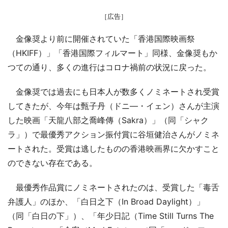
［広告］
金像奨より前に開催されていた「香港国際映画祭
（HKIFF）」「香港国際フィルマート」同様、金像奨もか
つての通り、多くの進行はコロナ禍前の状況に戻った。
金像奨では過去にも日本人が数多くノミネートされ受賞
してきたが、今年は甄子丹（ドニ―・イェン）さんが主演
した映画「天龍八部之喬峰傳（Sakra）」（同「シャク
ラ」）で最優秀アクション振付賞に谷垣健治さんがノミネ
ートされた。受賞は逃したものの香港映画界に欠かすこと
のできない存在である。
最優秀作品賞にノミネートされたのは、受賞した「毒舌
弁護人」のほか、「白日之下（In Broad Daylight）」
（同「白日の下」）、「年少日記（Time Still Turns The