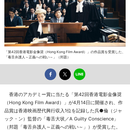
「第42回香港電影金像奨（Hong Kong Film Award）」の作品賞を受賞した、
「毒舌弁護人～正義への戦い～」（邦題）
香港のアカデミー賞に当たる「第42回香港電影金像奨
（Hong Kong Film Award）」が4月14日に開催され、作
品賞は香港映画歴代興行収入1位を記録した呉●倫（ジャ
ック・ン）監督の「毒舌大状／A Guilty Conscience」
（邦題「毒舌弁護人～正義への戦い～」）が受賞した。