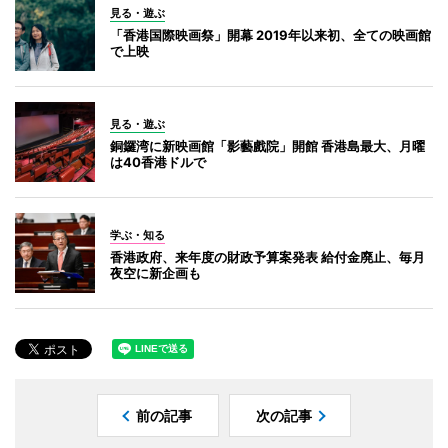
見る・遊ぶ
「香港国際映画祭」開幕 2019年以来初、全ての映画館
で上映
見る・遊ぶ
銅鑼湾に新映画館「影藝戲院」開館 香港島最大、月曜
は40香港ドルで
学ぶ・知る
香港政府、来年度の財政予算案発表 給付金廃止、毎月
夜空に新企画も
前の記事
次の記事