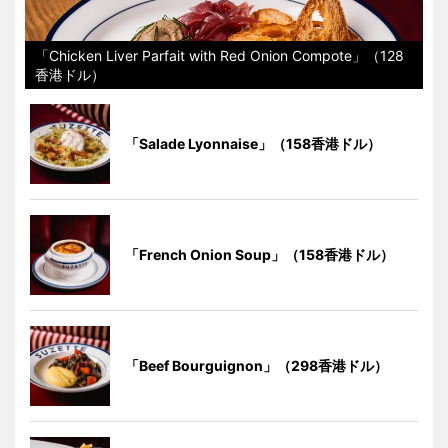
「Chicken Liver Parfait with Red Onion Compote」（128
香港ドル）
「Salade Lyonnaise」（158香港ドル）
「French Onion Soup」（158香港ドル）
「Beef Bourguignon」（298香港ドル）