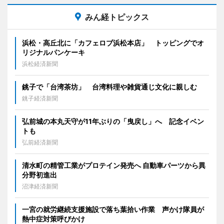
みん経トピックス
浜松・高丘北に「カフェロブ浜松本店」 トッピングでオ
リジナルパンケーキ
浜松経済新聞
銚子で「台湾茶坊」 台湾料理や雑貨通じ文化に親しむ
銚子経済新聞
弘前城の本丸天守が11年ぶりの「曳戻し」へ 記念イベン
トも
弘前経済新聞
清水町の精管工業がプロテイン発売へ 自動車パーツから異
分野初進出
沼津経済新聞
一宮の就労継続支援施設で落ち葉拾い作業 声かけ隊員が
熱中症対策呼びかけ