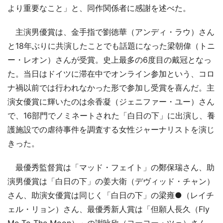
より重要なこと」と、同作関係者に感謝を述べた。
主演男優賞は、金手指で劉徳華（アンディ・ラウ）さん
と18年ぶりに共演したことでも話題になった梁朝偉（トニ
ー・レオン）さんが受賞。史上最多の6度目の戴冠となっ
た。当日はドイツに滞在中でオンライン参加という、コロ
ナ禍以前では行われなかった形で参加し受賞を喜んだ。主
演女優賞に輝いたのは余香凝（ジェニファー・ユー）さん
で、16部門でノミネートされた「白日の下」に出演し、養
護施設での虐待事件を調査する女性ジャーナリストを演じ
きった。
最優秀監督賞は「マッド・フェイト」の鄭保瑞さん、助
演男優賞は「白日の下」の姜大衛（デヴィッド・チャン）
さん、助演女優賞は同じく「白日の下」の梁雍●（レイチ
ェル・リョン）さん、最優秀新人賞は「但願人長久（Fly
Me To The Moon）」の謝咏欣（ヨーヨー・ツェ）さん