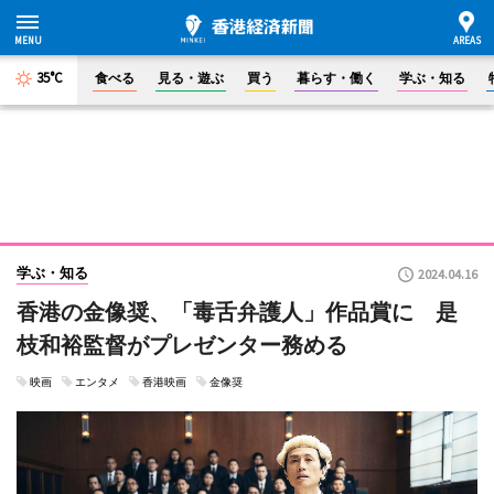
35°C
食べる
見る・遊ぶ
買う
暮らす・働く
学ぶ・知る
学ぶ・知る
2024.04.16
香港の金像奨、「毒舌弁護人」作品賞に 是
枝和裕監督がプレゼンター務める
映画
エンタメ
香港映画
金像奨