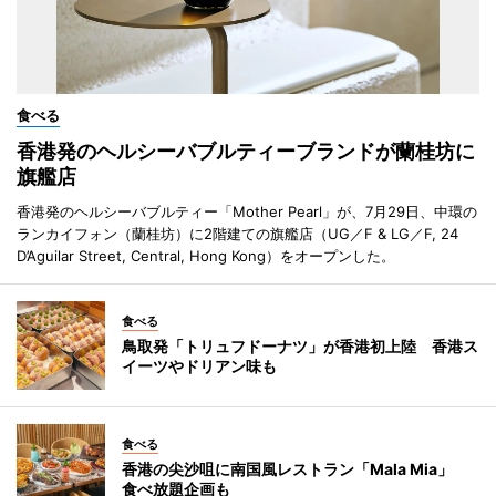
食べる
香港発のヘルシーバブルティーブランドが蘭桂坊に
旗艦店
香港発のヘルシーバブルティー「Mother Pearl」が、7月29日、中環の
ランカイフォン（蘭桂坊）に2階建ての旗艦店（UG／F & LG／F, 24
D’Aguilar Street, Central, Hong Kong）をオープンした。
食べる
鳥取発「トリュフドーナツ」が香港初上陸 香港ス
イーツやドリアン味も
食べる
香港の尖沙咀に南国風レストラン「Mala Mia」
食べ放題企画も