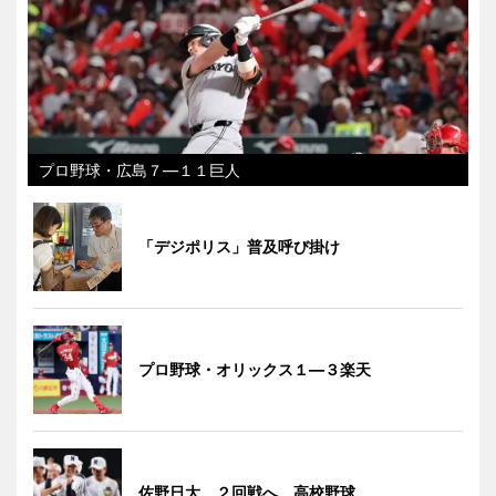
プロ野球・広島７―１１巨人
「デジポリス」普及呼び掛け
プロ野球・オリックス１―３楽天
佐野日大、２回戦へ 高校野球