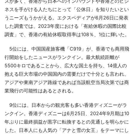
スが多く、香港から日本へのインバウンドや香港とのビジ
ネスを手がける人たちにとって「公休日」を知りたいとい
うニーズもうかがえる。エクスペディアが6月26日に発表
した調査では、2023年度における「有給休暇の国際比較
調査」で、香港の有給休暇取得率は108％、1位に輝いた。
5位には、中国国産旅客機「C919」が、香港でも商用飛
行開始をしたニュースがランクイン。最大航続距離が
5500キロであることから、広大な国土を持ち、14億人の
抱える巨大市場の中国国内の需要だけで十分とも言われ、
アジアや東南アジア路線であれば当該航空当局次第では商
業飛行の可能性はあるとされる。
9位には、日本からの観光客も多い香港ディズニーがラ
ンクイン。香港ディズニーは6月25日、2024年9月期は10
年ぶりに最終損益が黒字に転換するとの見通しを明らかに
した。日本人にも人気の「アナと雪の女王」をテーマにし