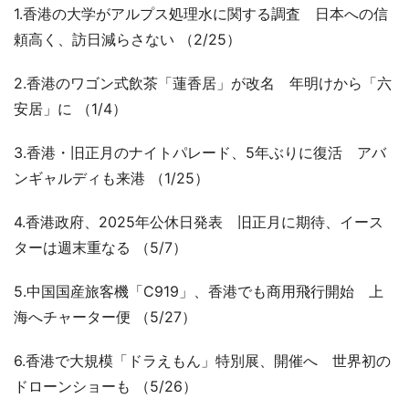
1.香港の大学がアルプス処理水に関する調査 日本への信
頼高く、訪日減らさない （2/25）
2.香港のワゴン式飲茶「蓮香居」が改名 年明けから「六
安居」に （1/4）
3.香港・旧正月のナイトパレード、5年ぶりに復活 アバ
ンギャルディも来港 （1/25）
4.香港政府、2025年公休日発表 旧正月に期待、イース
ターは週末重なる （5/7）
5.中国国産旅客機「C919」、香港でも商用飛行開始 上
海へチャーター便 （5/27）
6.香港で大規模「ドラえもん」特別展、開催へ 世界初の
ドローンショーも （5/26）