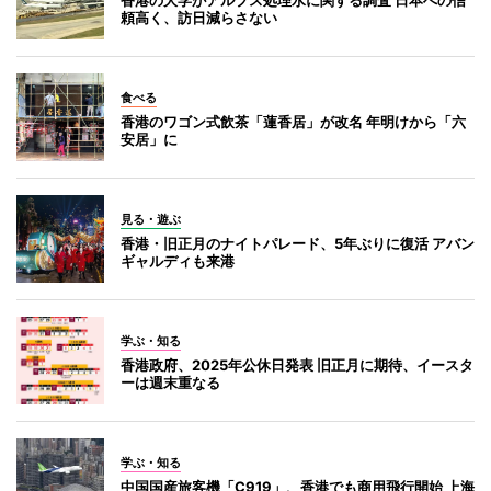
香港の大学がアルプス処理水に関する調査 日本への信
頼高く、訪日減らさない
食べる
香港のワゴン式飲茶「蓮香居」が改名 年明けから「六
安居」に
見る・遊ぶ
香港・旧正月のナイトパレード、5年ぶりに復活 アバン
ギャルディも来港
学ぶ・知る
香港政府、2025年公休日発表 旧正月に期待、イースタ
ーは週末重なる
学ぶ・知る
中国国産旅客機「C919」、香港でも商用飛行開始 上海