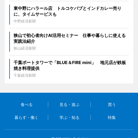
東中野にハラール店 トルコケバブとインドカレー売り
に、タイムサービスも
中野経済新聞
狭山で初心者向けAI活用セミナー 仕事や暮らしに使える
実践法紹介
狭山経済新聞
千葉ポートタワーで「BLUE＆FIRE mini」 地元店が鉄板
焼き料理提供
千葉経済新聞
食べる
見る・遊ぶ
買う
暮らす・働く
学ぶ・知る
特集