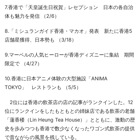
7.香港で「天皇誕生日祝賀」レセプション 日本の各自治
体も魅力を発信 （2/6）
8.「ミシュランガイド香港・マカオ」発表 新たに香港5
店舗星獲得、日本勢も （3/18）
9.マーベルの人気ヒーローが香港ディズニーに集結 期間
限定で （4/27）
10.香港に日本アニメ体験の大型施設「ANIMA
TOKYO」 レストランも （5/5）
2位には香港の飲茶店の店の記事がランクインした。12
位にランクインをしたもともとの姉妹店である飲茶の老舗
「蓮香楼（Lin Heung Tea House）」とともに、激動の歴
史を歩みつつも香港で数少なくなったワゴン式飲茶の提供
で昔ながらの風景を残している。