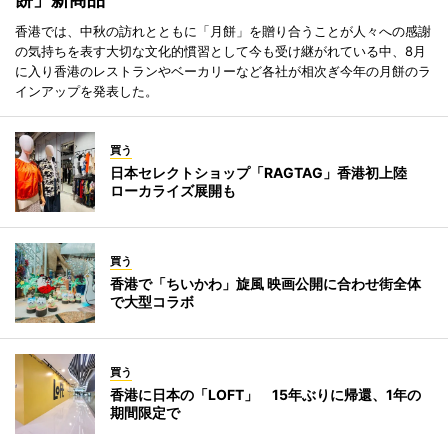
香港では、中秋の訪れとともに「月餅」を贈り合うことが人々への感謝
の気持ちを表す大切な文化的慣習として今も受け継がれている中、8月
に入り香港のレストランやベーカリーなど各社が相次ぎ今年の月餅のラ
インアップを発表した。
買う
日本セレクトショップ「RAGTAG」香港初上陸
ローカライズ展開も
買う
香港で「ちいかわ」旋風 映画公開に合わせ街全体
で大型コラボ
買う
香港に日本の「LOFT」 15年ぶりに帰還、1年の
期間限定で