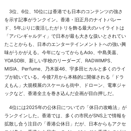
3位、6位、10位には香港でも日本のコンテンツの強さ
を示す記事がランクイン。香港・旧正月のナイトパレー
ド、5年ぶりに復活したがトリを飾る最大のハイライトは
「アバンギャルディ」で日本が最も大きな扱いとされてい
たことからも、日本のエンターテインメントトへの強い興
味がうかがえる。今年になってからもAdo、中島美嘉、
YOASOBI、新しい学校のリーダーズ、RADWIMPS、
MISIA、Perfume、乃木坂46、宇多田ヒカルと多くのライ
ブが続いている。今後7月から本格的に開催される「ドラ
えもん」大規模展のスケールも街中、ドローン、電車ジャ
ックなど、香港全土を巻き込んだ企画が目白押しだ。
4位には2025年の公休日についての「休日の攻略法」が
ランクインした。香港では、多くの市民がSNS上で情報を
拡散し合う注目の「香港公休日」だが、日本からもアクセ