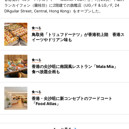
ランカイフォン（蘭桂坊）に2階建ての旗艦店（UG／F & LG／F, 24
D’Aguilar Street, Central, Hong Kong）をオープンした。
食べる
鳥取発「トリュフドーナツ」が香港初上陸 香港ス
イーツやドリアン味も
食べる
香港の尖沙咀に南国風レストラン「Mala Mia」
食べ放題企画も
食べる
香港・尖沙咀に新コンセプトのフードコート
「Food Atlas」