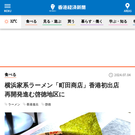
32°C
食べる
見る・遊ぶ
買う
暮らす・働く
学ぶ・知る
食べる
2024.07.04
横浜家系ラーメン「町田商店」香港初出店
再開発進む啓徳地区に
ラーメン
香港進出
啓徳