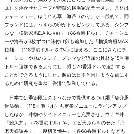
ユ）を浮かせたスープが特徴の横浜家系ラーメン。具材は
チャーシュー、ほうれん草、海苔（のり）が一般的で、同
ブランドには、うずらの卵がトッピングしてある。シンプ
ルな「横浜家系E.A.K.拉麺」（88香港ドル）、チャーシュ
ーや海苔が3枚ずつに味付け卵も追加した「横浜終極MAX
拉麺」（118香港ドル）を中心に据える。ここにさらにチ
ャーシューや豚のミンチ、メンマなど追加の具材を15香港
ドル～追加できるようにし、麺も20香港ドルで追加する
ことができるようにした。製麺は日本と同じような麺にす
るために研究を重ね、香港で製麺している。
日本では季節限定のような形で提供するつけ麺「魚介豚
骨沾麺」（118香港ドル）も定番メニューにラインアップ
したほか、丼物やサイドメニューも充実させ、ウナギ丼
「鰻魚丼」（78香港ドル）や、エビ天ぷらをのせた「海
老天婦羅丼」、「厚切叉焼丼」（各68香港ドル）なども