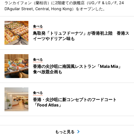
ランカイフォン（蘭桂坊）に2階建ての旗艦店（UG／F & LG／F, 24
D’Aguilar Street, Central, Hong Kong）をオープンした。
食べる
鳥取発「トリュフドーナツ」が香港初上陸 香港ス
イーツやドリアン味も
食べる
香港の尖沙咀に南国風レストラン「Mala Mia」
食べ放題企画も
食べる
香港・尖沙咀に新コンセプトのフードコート
「Food Atlas」
もっと見る