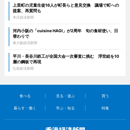
上里町の児童生徒16人が町長らと意見交換 議場で町への
提案、再質問も
本庄経済新聞
河内小阪の「cuisine HAGI」が2周年 旬の食材使い、日
替わりで
東大阪経済新聞
平川・長谷川鉄工が全国大会一次審査に挑む 浮世絵を10
層の鋼板で再現
弘前経済新聞
食べる
見る・遊ぶ
買う
暮らす・働く
学ぶ・知る
特集