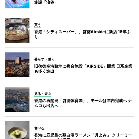
施設「浪谷」
買う
香港「シティスーパー」、啓徳Airsideに新店 18年ぶ
り
暮らす・働く
旧啓徳空港跡地に複合施設「AIRSIDE」開業 日系企業
も多く進出
見る・遊ぶ
香港の再開発「啓徳体育園」、モールは年内完成へ ナ
ムコも出店へ
食べる
香港に鹿児島の鶏白湯ラーメン「月よみ」 クリーミー