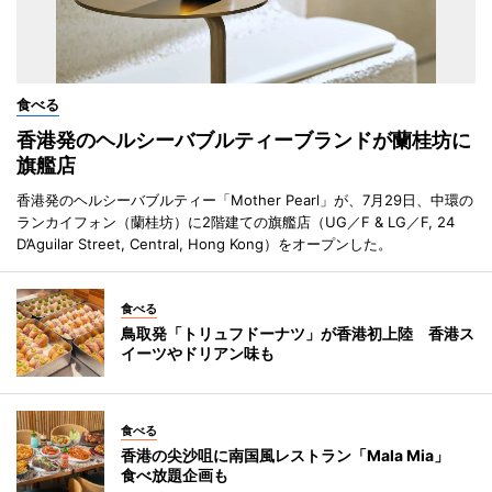
食べる
香港発のヘルシーバブルティーブランドが蘭桂坊に
旗艦店
香港発のヘルシーバブルティー「Mother Pearl」が、7月29日、中環の
ランカイフォン（蘭桂坊）に2階建ての旗艦店（UG／F & LG／F, 24
D’Aguilar Street, Central, Hong Kong）をオープンした。
食べる
鳥取発「トリュフドーナツ」が香港初上陸 香港ス
イーツやドリアン味も
食べる
香港の尖沙咀に南国風レストラン「Mala Mia」
食べ放題企画も