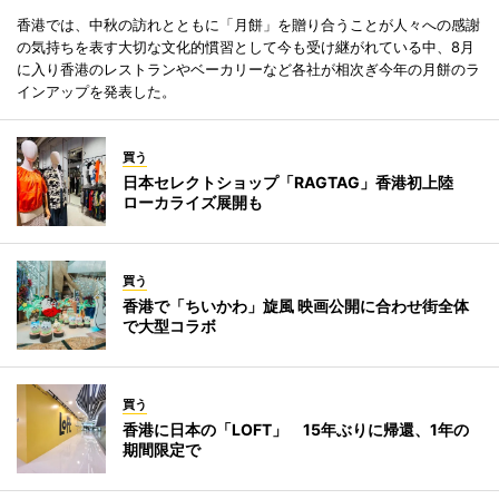
香港では、中秋の訪れとともに「月餅」を贈り合うことが人々への感謝
の気持ちを表す大切な文化的慣習として今も受け継がれている中、8月
に入り香港のレストランやベーカリーなど各社が相次ぎ今年の月餅のラ
インアップを発表した。
買う
日本セレクトショップ「RAGTAG」香港初上陸
ローカライズ展開も
買う
香港で「ちいかわ」旋風 映画公開に合わせ街全体
で大型コラボ
買う
香港に日本の「LOFT」 15年ぶりに帰還、1年の
期間限定で