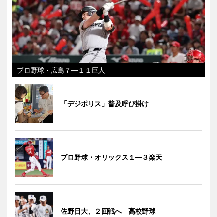
プロ野球・広島７―１１巨人
「デジポリス」普及呼び掛け
プロ野球・オリックス１―３楽天
佐野日大、２回戦へ 高校野球