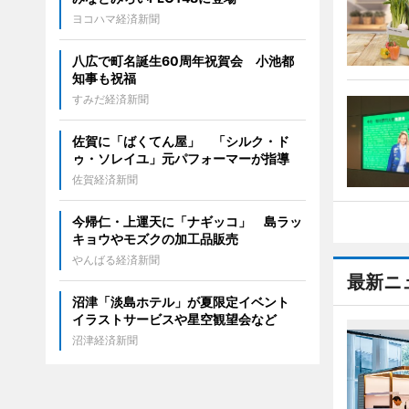
ヨコハマ経済新聞
八広で町名誕生60周年祝賀会 小池都
知事も祝福
すみだ経済新聞
佐賀に「ばくてん屋」 「シルク・ド
ゥ・ソレイユ」元パフォーマーが指導
佐賀経済新聞
今帰仁・上運天に「ナギッコ」 島ラッ
キョウやモズクの加工品販売
やんばる経済新聞
最新ニ
沼津「淡島ホテル」が夏限定イベント
イラストサービスや星空観望会など
沼津経済新聞