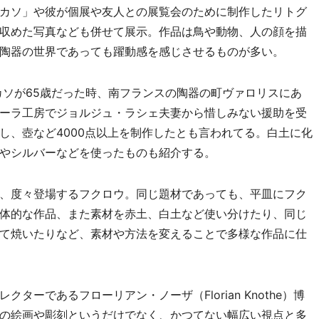
カソ」や彼が個展や友人との展覧会のために制作したリトグ
収めた写真なども併せて展示。作品は鳥や動物、人の顔を描
陶器の世界であっても躍動感を感じさせるものが多い。
カソが65歳だった時、南フランスの陶器の町ヴァロリスにあ
ーラ工房でジョルジュ・ラシェ夫妻から惜しみない援助を受
し、壺など4000点以上を制作したとも言われてる。白土に化
やシルバーなどを使ったものも紹介する。
、度々登場するフクロウ。同じ題材であっても、平皿にフク
体的な作品、また素材を赤土、白土など使い分けたり、同じ
て焼いたりなど、素材や方法を変えることで多様な作品に仕
ーであるフローリアン・ノーザ（Florian Knothe）博
の絵画や彫刻というだけでなく、かつてない幅広い視点と多