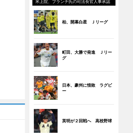
米上院、ブランチ氏の司法長官人事承認
柏、開幕白星 Ｊリーグ
町田、大勝で発進 Ｊリー
グ
日本、豪州に惜敗 ラグビ
ー
英明が２回戦へ 高校野球