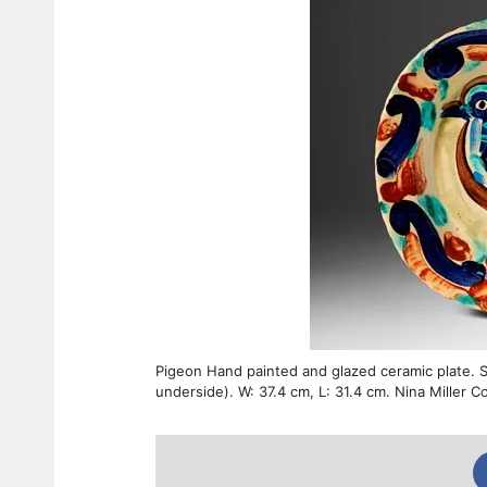
Pigeon Hand painted and glazed ceramic plate. 
underside). W: 37.4 cm, L: 31.4 cm. Nina Miller Co