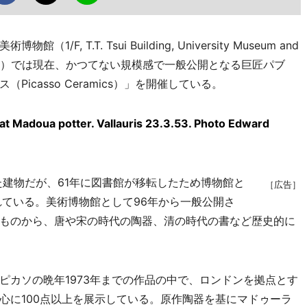
 T.T. Tsui Building, University Museum and
 of Hong Kong）では現在、かつてない規模感で一般公開となる巨匠パブ
icasso Ceramics）」を開催している。
e at Madoua potter. Vallauris 23.3.53. Photo Edward
た建物だが、61年に図書館が移転したため博物館と
［広告］
れている。美術博物館として96年から一般公開さ
ものから、唐や宋の時代の陶器、清の時代の書など歴史的に
カソの晩年1973年までの作品の中で、ロンドンを拠点とす
心に100点以上を展示している。原作陶器を基にマドゥーラ