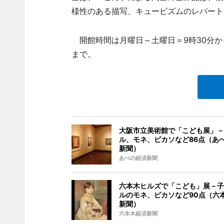
様性のある描写、キュービズムのレパート
開館時間は月曜日～土曜日＝9時30分から
まで。
大阪市立美術館で「こども展」－
ル、モネ、ピカソなど86点（あ
新聞）
あべの経済新聞
六本木ヒルズで「こども」展－子
ルのモネ、ピカソなど90点（六
新聞）
六本木経済新聞