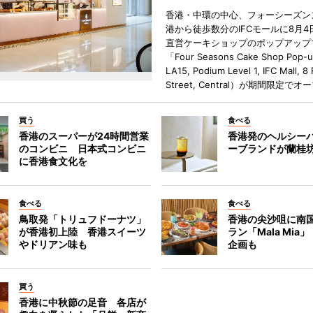
香港・中環の中心、フォーシーズン
港から徒歩数分のIFCモールに8月4
直営ケーキショップのポップアップ
「Four Seasons Cake Shop Pop-
LA15, Podium Level 1, IFC Mall, 8
Street, Central）が期間限定で
買う
食べる
香港のスーパーが24時間営業
香港発のヘルシー
のコンビニ 日本式コンビニ
ーブランドが蘭桂
に香港食文化を
食べる
食べる
鳥取発「トリュフドーナツ」
香港の尖沙咀に南
が香港初上陸 香港スイーツ
ラン「Mala Mia
やドリアン味も
企画も
買う
香港に中秋節の足音 各店が