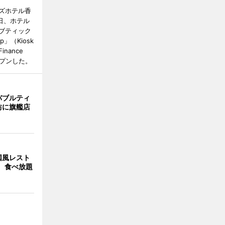
ズホテル香
日、ホテル
ブティック
up」（Kiosk
 Finance
オープンした。
バブルティ
坊に旗艦店
国風レスト
」 食べ放題