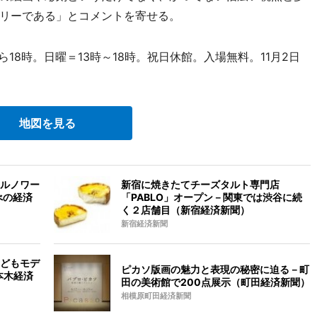
リーである」とコメントを寄せる。
18時。日曜＝13時～18時。祝日休館。入場無料。11月2日
地図を見る
ルノワー
新宿に焼きたてチーズタルト専門店
べの経済
「PABLO」オープン－関東では渋谷に続
く２店舗目（新宿経済新聞）
新宿経済新聞
どもモデ
ピカソ版画の魅力と表現の秘密に迫る－町
本木経済
田の美術館で200点展示（町田経済新聞）
相模原町田経済新聞