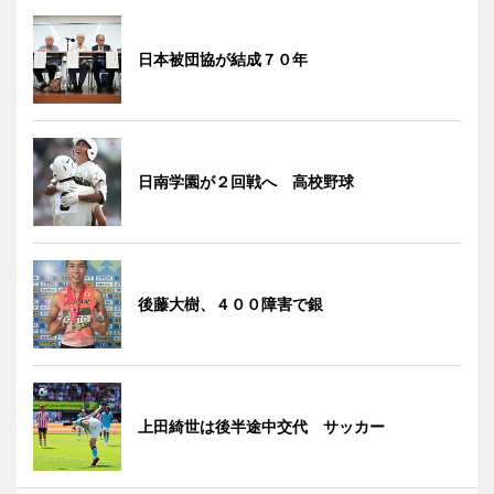
日本被団協が結成７０年
日南学園が２回戦へ 高校野球
後藤大樹、４００障害で銀
上田綺世は後半途中交代 サッカー