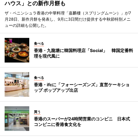
ハウス」との新作月餅も
ザ・ペニンシュラ香港の中華料理「嘉麟樓（スプリングムーン）」が7
月28日、新作月餅を発表し、9月に3日間だけ提供する中秋節特別メニ
ューの詳細も公開した。
食べる
香港・九龍塘に韓国料理店「Social」 韓国定番料
理を現代風に
食べる
香港・ifcに「フォーシーズンズ」直営ケーキショ
ップ ポップアップ出店
買う
香港のスーパーが24時間営業のコンビニ 日本式
コンビニに香港食文化を