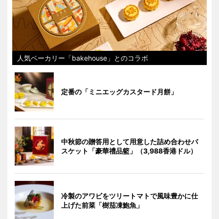
人気ベーカリー「bakehouse」とのコラボ
定番の「ミニエッグカスタード月餅」
中秋節の贈答用として用意した詰め合わせバ
スケット「豪華禮品籃」（3,988香港ドル）
冷製のアワビをツリートマトで風味豊かに仕
上げた前菜「樹茄凍鮑魚」