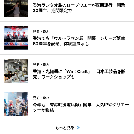
香港ランタオ島のロープウエーが夜間運行 開業
20周年、期間限定で
見る・遊ぶ
香港でも「ウルトラマン展」開幕 シリーズ誕生
60周年を記念、体験型展示も
見る・遊ぶ
香港・九龍灣に「Wa！Craft」 日本工芸品を販
売、ワークショップも
見る・遊ぶ
今年も「香港動漫電玩節」開幕 人気IPやクリエー
ターが集結
もっと見る