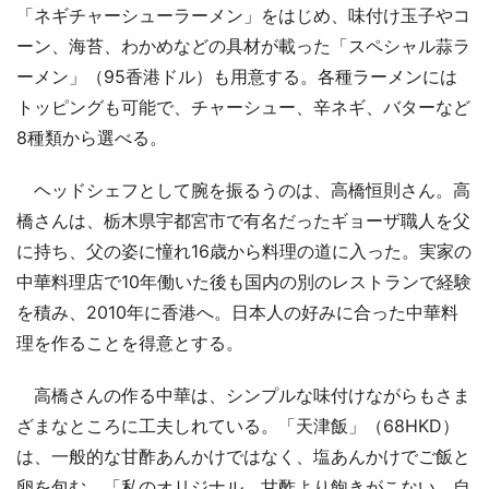
「ネギチャーシューラーメン」をはじめ、味付け玉子やコ
ーン、海苔、わかめなどの具材が載った「スペシャル蒜ラ
ーメン」（95香港ドル）も用意する。各種ラーメンには
トッピングも可能で、チャーシュー、辛ネギ、バターなど
8種類から選べる。
ヘッドシェフとして腕を振るうのは、高橋恒則さん。高
橋さんは、栃木県宇都宮市で有名だったギョーザ職人を父
に持ち、父の姿に憧れ16歳から料理の道に入った。実家の
中華料理店で10年働いた後も国内の別のレストランで経験
を積み、2010年に香港へ。日本人の好みに合った中華料
理を作ることを得意とする。
高橋さんの作る中華は、シンプルな味付けながらもさま
ざまなところに工夫しれている。「天津飯」（68HKD）
は、一般的な甘酢あんかけではなく、塩あんかけでご飯と
卵を包む。「私のオリジナル。甘酢より飽きがこない、自