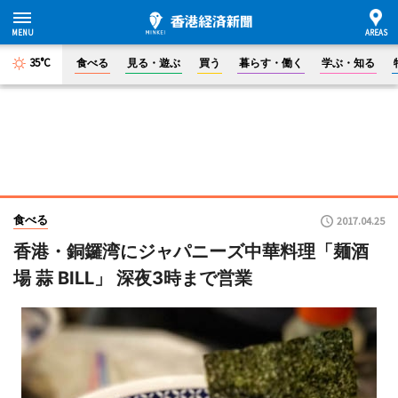
35°C
食べる
見る・遊ぶ
買う
暮らす・働く
学ぶ・知る
食べる
2017.04.25
香港・銅鑼湾にジャパニーズ中華料理「麺酒
場 蒜 BILL」 深夜3時まで営業