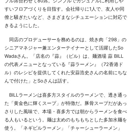
ブル席合わせて80席。シンプルでカジュアルに利用しや
すいフロアづくりを目指す。会社帰りに1人で、友人や同
僚と騒ぎたいなど、さまざまなシチュエーションに対応で
きるようにした。
同店のプロデューサーを務めるのは、焼き肉「298」の
シニアマネジャー兼エンターテイナーとして活躍したSo
Wadaさん。「店名の『蒜』（ビル）は、麺酒場 蒜 BILL
の代表メニューとなっている『蒜ラーメン』（72香港ド
ル）のレシピを提供してくれた安蒜浩史さんの名前にちな
んで付けた」とSoさんは話す。
BILLラーメンは喜多方スタイルのラーメンで、透き通っ
た「黄金色に輝くスープ」が特徴だ。豚骨スープだがあっ
さりした風味で、本場・喜多方では朝からラーメンを食べ
る人もいるという。麺は太めのもちもちとした多加水麺を
使う。「ネギビルラーメン」「チャーシューラーメン」