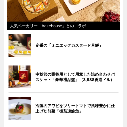
人気ベーカリー「bakehouse」とのコラボ
定番の「ミニエッグカスタード月餅」
中秋節の贈答用として用意した詰め合わせバ
スケット「豪華禮品籃」（3,988香港ドル）
冷製のアワビをツリートマトで風味豊かに仕
上げた前菜「樹茄凍鮑魚」