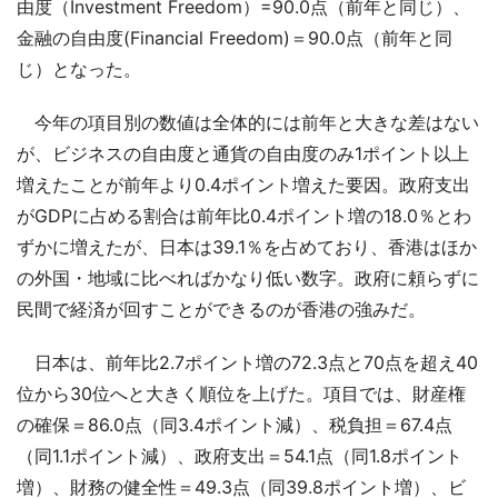
由度（Investment Freedom）=90.0点（前年と同じ）、
金融の自由度(Financial Freedom)＝90.0点（前年と同
じ）となった。
今年の項目別の数値は全体的には前年と大きな差はない
が、ビジネスの自由度と通貨の自由度のみ1ポイント以上
増えたことが前年より0.4ポイント増えた要因。政府支出
がGDPに占める割合は前年比0.4ポイント増の18.0％とわ
ずかに増えたが、日本は39.1％を占めており、香港はほか
の外国・地域に比べればかなり低い数字。政府に頼らずに
民間で経済が回すことができるのが香港の強みだ。
日本は、前年比2.7ポイント増の72.3点と70点を超え40
位から30位へと大きく順位を上げた。項目では、財産権
の確保＝86.0点（同3.4ポイント減）、税負担＝67.4点
（同1.1ポイント減）、政府支出＝54.1点（同1.8ポイント
増）、財務の健全性＝49.3点（同39.8ポイント増）、ビ