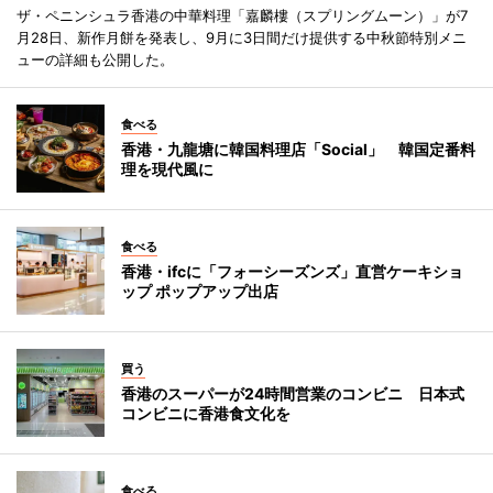
ザ・ペニンシュラ香港の中華料理「嘉麟樓（スプリングムーン）」が7
月28日、新作月餅を発表し、9月に3日間だけ提供する中秋節特別メニ
ューの詳細も公開した。
食べる
香港・九龍塘に韓国料理店「Social」 韓国定番料
理を現代風に
食べる
香港・ifcに「フォーシーズンズ」直営ケーキショ
ップ ポップアップ出店
買う
香港のスーパーが24時間営業のコンビニ 日本式
コンビニに香港食文化を
食べる