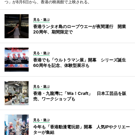
つ」が8月6日から、香港の映画館で上映される。
見る・遊ぶ
香港ランタオ島のロープウエーが夜間運行 開業
20周年、期間限定で
見る・遊ぶ
香港でも「ウルトラマン展」開幕 シリーズ誕生
60周年を記念、体験型展示も
見る・遊ぶ
香港・九龍灣に「Wa！Craft」 日本工芸品を販
売、ワークショップも
見る・遊ぶ
今年も「香港動漫電玩節」開幕 人気IPやクリエー
ターが集結