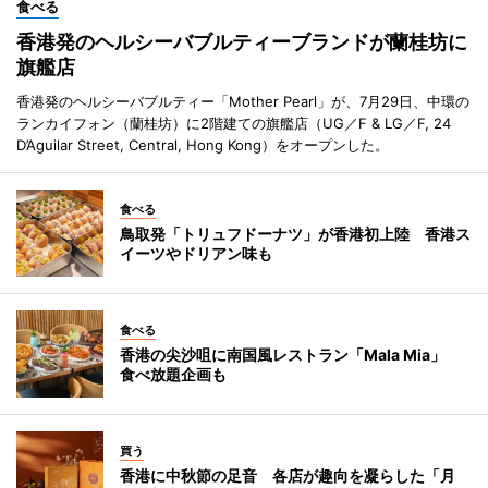
食べる
香港発のヘルシーバブルティーブランドが蘭桂坊に
旗艦店
香港発のヘルシーバブルティー「Mother Pearl」が、7月29日、中環の
ランカイフォン（蘭桂坊）に2階建ての旗艦店（UG／F & LG／F, 24
D’Aguilar Street, Central, Hong Kong）をオープンした。
食べる
鳥取発「トリュフドーナツ」が香港初上陸 香港ス
イーツやドリアン味も
食べる
香港の尖沙咀に南国風レストラン「Mala Mia」
食べ放題企画も
買う
香港に中秋節の足音 各店が趣向を凝らした「月