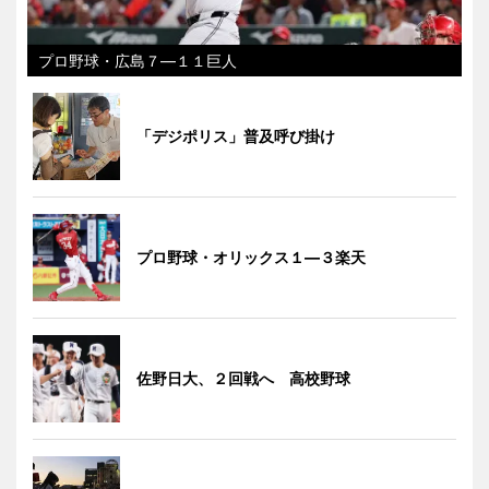
プロ野球・広島７―１１巨人
「デジポリス」普及呼び掛け
プロ野球・オリックス１―３楽天
佐野日大、２回戦へ 高校野球