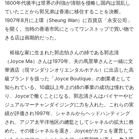
1800年代後半は世界の列強が清朝を侵略し国内は混乱し
ていたことから郭兄弟は香港に移住することを決断。
1907年8月に上環（Sheung Wan）に百貨店「永安公司」
を開く。当時の香港市民にとってワンストップで買い物で
きる店は画期的だった。
裕福な家に生まれた郭志怡さんの姉である郭志清
（Joyce Ma）さんは1970年、夫の馬景華さんと一緒に文
華酒店（現マンダリンオリエンタルホテル）に出店した高
級ブランドを扱った「Joyce Boutique」の創業者として
知られている。10歳以上年上の姉の事業の成功は憧れであ
り、Joyceで働くことになる。郭志清さんはバイヤーやビ
ジュアルマーチャンダイジングに力を入れた。これらの実
績が評価され1997年、シャネルからヘッドハンティング
され、アジア太平洋地区の總監としてシャネルの拡大に務
めた。その後シャネルを退き、Joyceがカフェを運営して