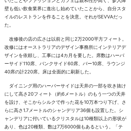
いたことやファッションとカフェは親和性が高く、参入障
壁も低い飲食業界に進出し始めていたことから、自分スタ
イルのレストランを作ることを決意。それがSEVVAだっ
た。
改修後の店の広さは以前と同じ2万2000平方フィート。
改修にはオーストラリアのデザイン事務所にインテリアデ
ザインを依頼し、工事には4カ月を要した。席数はハーバ
ーサイド110席、バンクサイド60席、バー10席、ラウンジ
40席の計220席。床は全面的に刷新した。
ダイニング用のハーバーサイドは天井の一部を吹き抜け
にして高さ20フィート（約6メートル）のもう一つの天井
を設け、そこからシルクで作った花を10万本つり下げ、さ
らに高さ1.7メートルのシャンデリア36個も設置した。シ
ャンデリアに付いているクリスタルは10種類以上の形状が
あり、色は20種類、数は7万6000個もあるという。「テ