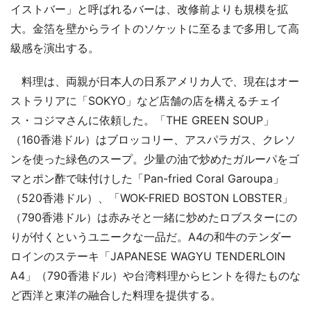
イストバー」と呼ばれるバーは、改修前よりも規模を拡
大。金箔を壁からライトのソケットに至るまで多用して高
級感を演出する。
料理は、両親が日本人の日系アメリカ人で、現在はオー
ストラリアに「SOKYO」など店舗の店を構えるチェイ
ス・コジマさんに依頼した。「THE GREEN SOUP」
（160香港ドル）はブロッコリー、アスパラガス、クレソ
ンを使った緑色のスープ。少量の油で炒めたガルーパをゴ
マとポン酢で味付けした「Pan-fried Coral Garoupa」
（520香港ドル）、「WOK-FRIED BOSTON LOBSTER」
（790香港ドル）は赤みそと一緒に炒めたロブスターにの
りが付くというユニークな一品だ。A4の和牛のテンダー
ロインのステーキ「JAPANESE WAGYU TENDERLOIN
A4」（790香港ドル）や台湾料理からヒントを得たものな
ど西洋と東洋の融合した料理を提供する。