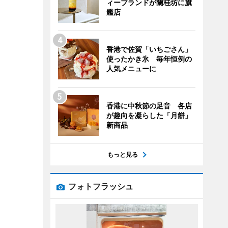
ィーブランドが蘭桂坊に旗
艦店
香港で佐賀「いちごさん」
使ったかき氷 毎年恒例の
人気メニューに
香港に中秋節の足音 各店
が趣向を凝らした「月餅」
新商品
もっと見る
フォトフラッシュ