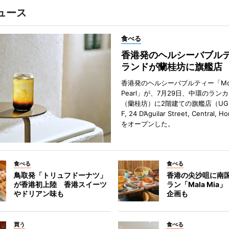
ュース
食べる
香港発のヘルシーバブル
ランドが蘭桂坊に旗艦店
香港発のヘルシーバブルティー「Mot
Pearl」が、7月29日、中環のラン
（蘭桂坊）に2階建ての旗艦店（UG／F
F, 24 D’Aguilar Street, Central, 
をオープンした。
食べる
食べる
鳥取発「トリュフドーナツ」
香港の尖沙咀に南
が香港初上陸 香港スイーツ
ラン「Mala Mia
やドリアン味も
企画も
買う
食べる