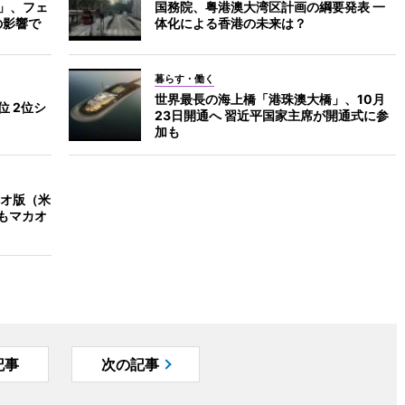
T」、フェ
国務院、粤港澳大湾区計画の綱要発表 一
の影響で
体化による香港の未来は？
暮らす・働く
世界最長の海上橋「港珠澳大橋」、10月
位 2位シ
23日開通へ 習近平国家主席が開通式に参
加も
オ版（米
年もマカオ
記事
次の記事