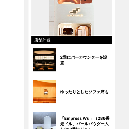
店舗外観
2階にバーカウンターを設
置
ゆったりとしたソファ席も
「Empress Wu」（286香
港ドル、パールパウダー入