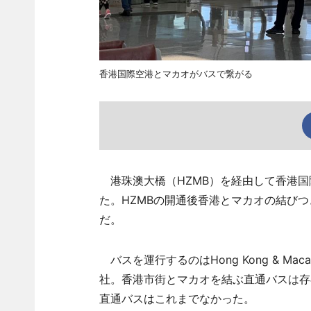
香港国際空港とマカオがバスで繋がる
港珠澳大橋（HZMB）を経由して香港国
た。HZMBの開通後香港とマカオの結び
だ。
バスを運行するのはHong Kong & Macao Intern
社。香港市街とマカオを結ぶ直通バスは存
直通バスはこれまでなかった。