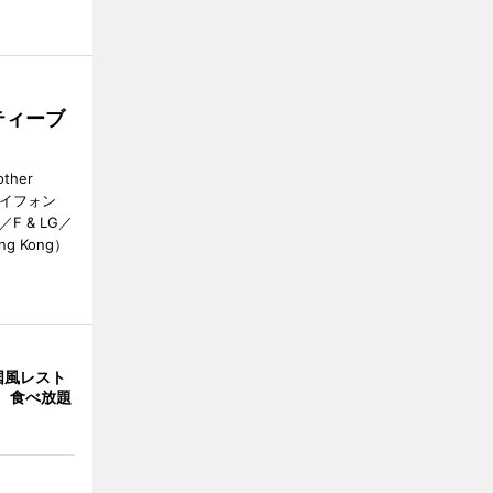
ティーブ
her
カイフォン
 & LG／
Hong Kong）
国風レスト
」 食べ放題