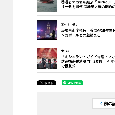
香港とマカオを結ぶ「TurboJE
リー数を減便 港珠澳大橋の開通
暮らす・働く
経済自由度指数、香港が25年連1
ンガポールとの差縮まる
食べる
「ミシュラン・ガイド香港・マカ
芝蓮指南香港澳門）2019」 今
で授賞式
前の