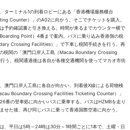
、ターミナル1の到着ロビーにある「香港機場服務櫃台
ort Ticketing Counter）」のA02に向かう。そこでチケットを購入。
は予約確認書と引き換える。時間が来るまでカウンター横で
rding Point）4番まで案内。バスに乗り込み香港側の税
ary Crossing Facilities）」で下車し税関手続きを行う。再
「澳門口岸人工島（Macau Boundary Crossing
手続きを行う。税関通過後は各自が各種交通機関を使ってマカオ市街
、澳門口岸人工島に各自が向かい、到着後X線による荷物検
ry Crossing Facilities Ticketing Counter）」
26番の登車処に向かいバスに乗車する。バスはHZMBを走り
ませた後、再び同じバスに乗って香港国際空港に向かう。
、平日は5時～24時は30分～1時間ごとに1本で、土曜・日