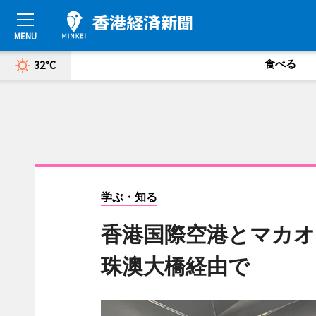
食べる
32°C
学ぶ・知る
香港国際空港とマカ
珠澳大橋経由で