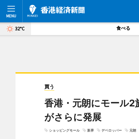
食べる
32°C
買う
香港・元朗にモール2
がさらに発展
ショッピングモール
新界
デベロッパー
元朗