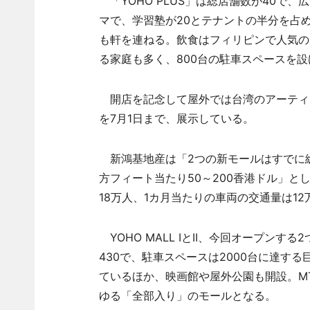
「YOHO PLUS」は総店舗数が40で
マで、学習塾が20とテナントの半分を占め、芸術
も軒を連ねる。飲食はフィリピンで人気の「P
る家庭も多く、800台の駐車スペースを設
開店を記念して屋外では台湾のアーティスト
を7月1日まで、展示している。
新鴻基地産は「2つの新モールはすでに総
方フィート当たり50～200香港ドル」と
18万人、1カ月当たりの車両の交通量は1
YOHO MALL IとII、今回オープン
430で、駐車スペースは2000台に達す
ているほか、映画館や屋外公園も開設。M
ゆる「全部入り」のモールとなる。