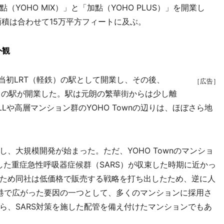
點（YOHO MIX）」と「加點（YOHO PLUS）」を開業し
総面積は合わせて15万平方フィートに及ぶ。
外観
n）は、当初LRT（軽鉄）の駅として開業し、その後、
［広告］
 Line）の駅が開業した。駅は元朗の繁華街からは少し離
LLや高層マンション群のYOHO Townの辺りは、ほぼさら地
大規模開発が始まった。ただ、YOHO Townのマンショ
した重症急性呼吸器症候群（SARS）が収束した時期に近かっ
ため同社は低価格で販売する戦略を打ち出したため、逆に人
香港で広がった要因の一つとして、多くのマンションに採用さ
ら、SARS対策を施した配管を備え付けたマンションでもあ