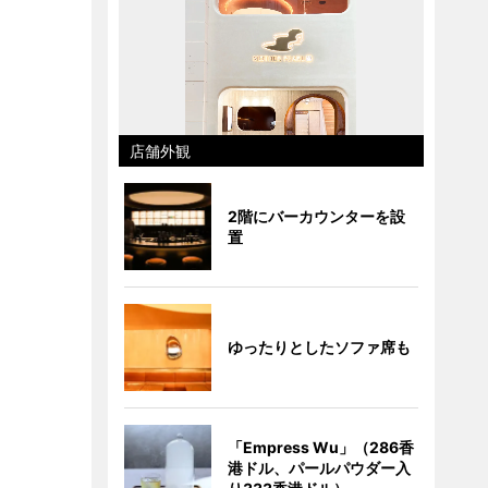
店舗外観
2階にバーカウンターを設
置
ゆったりとしたソファ席も
「Empress Wu」（286香
港ドル、パールパウダー入