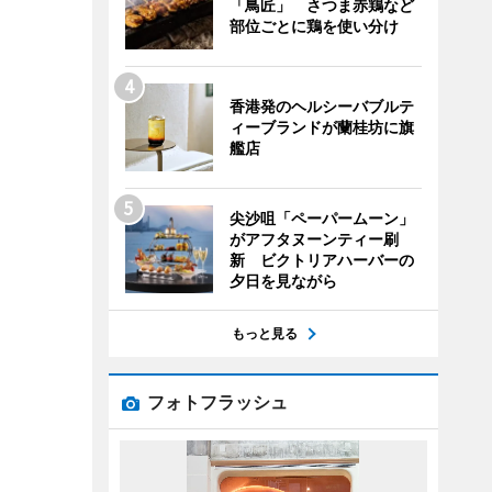
「鳥匠」 さつま赤鶏など
部位ごとに鶏を使い分け
香港発のヘルシーバブルテ
ィーブランドが蘭桂坊に旗
艦店
尖沙咀「ペーパームーン」
がアフタヌーンティー刷
新 ビクトリアハーバーの
夕日を見ながら
もっと見る
フォトフラッシュ