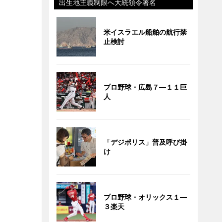
出生地主義制限へ大統領令署名
米イスラエル船舶の航行禁
止検討
プロ野球・広島７―１１巨
人
「デジポリス」普及呼び掛
け
プロ野球・オリックス１―
３楽天