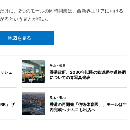
だけに、2つのモールの同時開業は、西新界エリアにおける
がるという見方が強い。
地図を見る
学ぶ・知る
ッシュ
香港政府、2030年以降の鉄道網や道路網
についての青写真発表
見る・遊ぶ
RK」 ザ
香港の再開発「啓徳体育園」、モールは年
内完成へ ナムコも出店へ