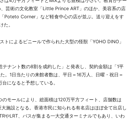
、広さは4万平方フィートとMIXよりも規模は小さい。教育がテー
の文化教室「Little Prince ART」のほか、美容系の店
oteto Corner」など軽食中心の店が並ぶ。送り迎えをす
けた。
によるビニールで作られた大型の怪獣「YOHO DINO」
テナント数の8割を成約した」と発表し、契約金額は「1平
した。1日当たりの来館者数は、平日＝16万人、日曜・祝日＝
2万台になると予想している。
する2つのモールにより、総面積は120万平方フィート、店舗数は
る巨大施設となる。香港市民に知られる有名店はほぼ全て出店し
TRやLRT、バスが集まる一大交通ターミナルでもあり、いわ