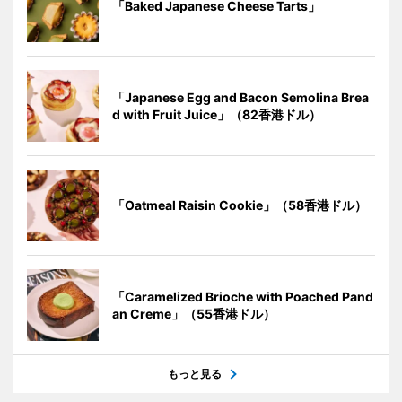
「Baked Japanese Cheese Tarts」
「Japanese Egg and Bacon Semolina Brea
d with Fruit Juice」（82香港ドル）
「Oatmeal Raisin Cookie」（58香港ドル）
「Caramelized Brioche with Poached Pand
an Creme」（55香港ドル）
もっと見る