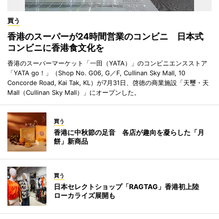
買う
香港のスーパーが24時間営業のコンビニ 日本式
コンビニに香港食文化を
香港のスーパーマーケット「一田（YATA）」のコンビニエンスストア
「YATA go！」（Shop No. G06, G／F, Cullinan Sky Mall, 10
Concorde Road, Kai Tak, KL）が7月31日、啓徳の商業施設「天璽・天
Mall（Cullinan Sky Mall）」にオープンした。
買う
香港に中秋節の足音 各店が趣向を凝らした「月
餅」新商品
買う
日本セレクトショップ「RAGTAG」香港初上陸
ローカライズ展開も