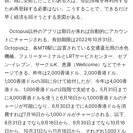
類。既に受給したことのある人は、登記情報を再利用する
ため再登録する必要はない。こうすることで、できるだけ
早く経済を回そうとする意図がある。
Octopus以外のアプリは期日が来れば自動的にアカウン
トにチャージされる。有効期限は2022年10月31日。
Octopusは、各MTR駅に設置されている交通還元用の水色
機械、フェリーターミナルとLRTサービスセンター、セブ
ン-イレブン、サークルK、恵康（Wellcome）などでチャ
ージできる。昨年は2,000香港ドル、2,000香港ドル、
1,000香港ドルの3回に分けて給付したが、今年は4,000香
港ドル、1,000香港ドルの2段階で支給する。5月31日まで
に4,000香港ドルを使うと6月16日から1,000香港ドルのチ
ャージが可能になり、6月30日までに4,000香港ドルを消
費すれば7月16日から1,000ドルがチャージされる。以下、
8月31日までなら9月16日から、9月30日までなら10月16
日から、10月31日なら11月16日から、それぞれ1,000ドル