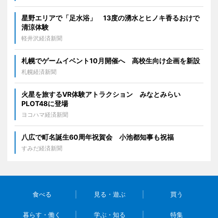
星野エリアで「足水浴」 13度の湧水とヒノキ香るおけで
清涼体験
軽井沢経済新聞
札幌でゲームイベント10月開催へ 高校生向け企画を新設
札幌経済新聞
火星を旅するVR体験アトラクション みなとみらい
PLOT48に登場
ヨコハマ経済新聞
八広で町名誕生60周年祝賀会 小池都知事も祝福
すみだ経済新聞
食べる
見る・遊ぶ
買う
暮らす・働く
学ぶ・知る
特集