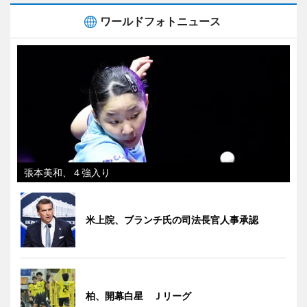
ワールドフォトニュース
張本美和、４強入り
米上院、ブランチ氏の司法長官人事承認
柏、開幕白星 Ｊリーグ