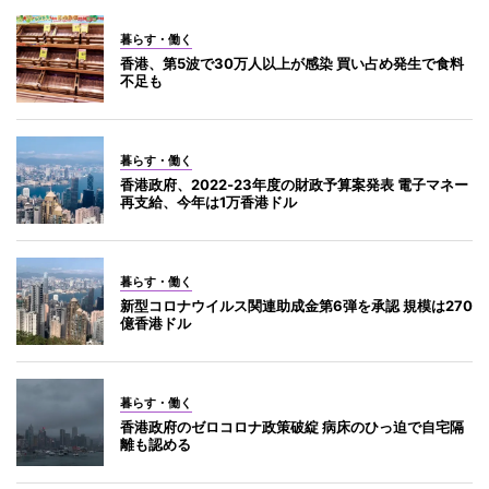
暮らす・働く
香港、第5波で30万人以上が感染 買い占め発生で食料
不足も
暮らす・働く
香港政府、2022‐23年度の財政予算案発表 電子マネー
再支給、今年は1万香港ドル
暮らす・働く
新型コロナウイルス関連助成金第6弾を承認 規模は270
億香港ドル
暮らす・働く
香港政府のゼロコロナ政策破綻 病床のひっ迫で自宅隔
離も認める