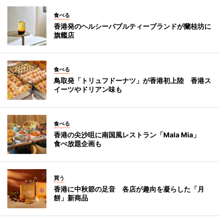
食べる
香港発のヘルシーバブルティーブランドが蘭桂坊に
旗艦店
食べる
鳥取発「トリュフドーナツ」が香港初上陸 香港ス
イーツやドリアン味も
食べる
香港の尖沙咀に南国風レストラン「Mala Mia」
食べ放題企画も
買う
香港に中秋節の足音 各店が趣向を凝らした「月
餅」新商品