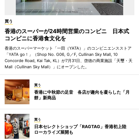
買う
香港のスーパーが24時間営業のコンビニ 日本式
コンビニに香港食文化を
香港のスーパーマーケット「一田（YATA）」のコンビニエンスストア
「YATA go！」（Shop No. G06, G／F, Cullinan Sky Mall, 10
Concorde Road, Kai Tak, KL）が7月31日、啓徳の商業施設「天璽・天
Mall（Cullinan Sky Mall）」にオープンした。
買う
香港に中秋節の足音 各店が趣向を凝らした「月
餅」新商品
買う
日本セレクトショップ「RAGTAG」香港初上陸
ローカライズ展開も