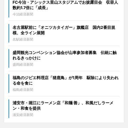
FC今治・アシックス里山スタジアムでお披露目会 収容人
数約1.7倍に「成長」
今治経済新聞
名古屋駅前に「オニツカタイガー」旗艦店 国内2番目規
模、全ライン展開
名駅経済新聞
盛岡観光コンベンション協会が山車参加者募集 伝統に触
れるきっかけに
盛岡経済新聞
福島のジビエ料理店「猪鹿鳥」が1周年 駆除により失われ
る命を食に
福島経済新聞
浦安市・堀江にラーメン店「和麺 善」、和風だしラーメ
ン・和食を提供
浦安経済新聞