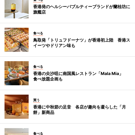
香港発のヘルシーバブルティーブランドが蘭桂坊に
旗艦店
食べる
鳥取発「トリュフドーナツ」が香港初上陸 香港ス
イーツやドリアン味も
食べる
香港の尖沙咀に南国風レストラン「Mala Mia」
食べ放題企画も
買う
香港に中秋節の足音 各店が趣向を凝らした「月
餅」新商品
食べる