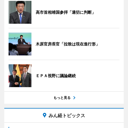
高市首相靖国参拝「適切に判断」
木原官房長官「拉致は現在進行形」
ＥＰＡ視野に議論継続
もっと見る
みん経トピックス