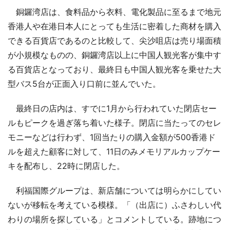
銅鑼湾店は、食料品から衣料、電化製品に至るまで地元
香港人や在港日本人にとっても生活に密着した商材を購入
できる百貨店であるのと比較して、尖沙咀店は売り場面積
が小規模なものの、銅鑼湾店以上に中国人観光客が集中す
る百貨店となっており、最終日も中国人観光客を乗せた大
型バス5台が正面入り口前に並んでいた。
最終日の店内は、すでに1月から行われていた閉店セー
ルもピークを過ぎ落ち着いた様子。閉店に当たってのセレ
モニーなどは行わず、1回当たりの購入金額が500香港ド
ルを超えた顧客に対して、11日のみメモリアルカップケー
キを配布し、22時に閉店した。
利福国際グループは、新店舗については明らかにしてい
ないが移転を考えている模様。「（出店に）ふさわしい代
わりの場所を探している」とコメントしている。跡地につ