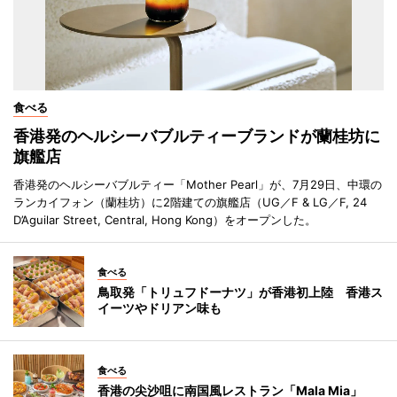
食べる
香港発のヘルシーバブルティーブランドが蘭桂坊に
旗艦店
香港発のヘルシーバブルティー「Mother Pearl」が、7月29日、中環の
ランカイフォン（蘭桂坊）に2階建ての旗艦店（UG／F & LG／F, 24
D’Aguilar Street, Central, Hong Kong）をオープンした。
食べる
鳥取発「トリュフドーナツ」が香港初上陸 香港ス
イーツやドリアン味も
食べる
香港の尖沙咀に南国風レストラン「Mala Mia」