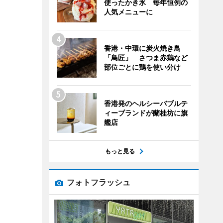
使ったかき氷 毎年恒例の
人気メニューに
香港・中環に炭火焼き鳥
「鳥匠」 さつま赤鶏など
部位ごとに鶏を使い分け
香港発のヘルシーバブルテ
ィーブランドが蘭桂坊に旗
艦店
もっと見る
フォトフラッシュ