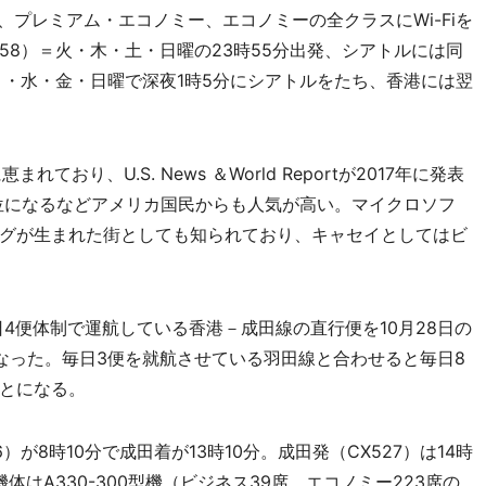
、プレミアム・エコノミー、エコノミーの全クラスにWi-Fiを
58）＝火・木・土・日曜の23時55分出発、シアトルには同
＝月・水・金・日曜で深夜1時5分にシアトルをたち、香港には翌
り、U.S. News ＆World Reportが2017年に発表
6位になるなどアメリカ国民からも人気が高い。マイクロソフ
グが生まれた街としても知られており、キャセイとしてはビ
便体制で運航している香港－成田線の直行便を10月28日の
なった。毎日3便を就航させている羽田線と合わせると毎日8
とになる。
が8時10分で成田着が13時10分。成田発（CX527）は14時
体はA330-300型機（ビジネス39席、エコノミー223席の