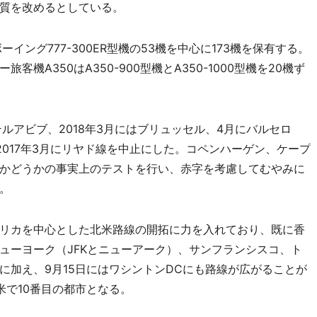
質を改めるとしている。
イング777-300ER型機の53機を中心に173機を保有する。
機A350はA350-900型機とA350-1000型機を20機ず
ルアビブ、2018年3月にはブリュッセル、4月にバルセロ
017年3月にリヤド線を中止にした。コペンハーゲン、ケープ
かどうかの事実上のテストを行い、赤字を考慮してむやみに
。
リカを中心とした北米路線の開拓に力を入れており、既に香
ューヨーク（JFKとニューアーク）、サンフランシスコ、ト
に加え、9月15日にはワシントンDCにも路線が広がることが
米で10番目の都市となる。