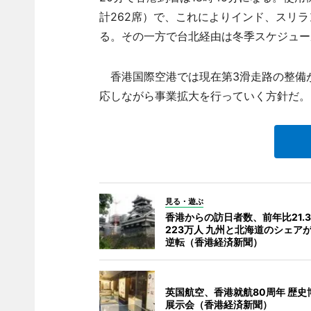
計262席）で、これによりインド、スリ
る。その一方で台北経由は冬季スケジュー
香港国際空港では現在第3滑走路の整備
応しながら事業拡大を行っていく方針だ。
見る・遊ぶ
香港からの訪日者数、前年比21.
223万人 九州と北海道のシェア
逆転（香港経済新聞）
英国航空、香港就航80周年 歴史
展示会（香港経済新聞）