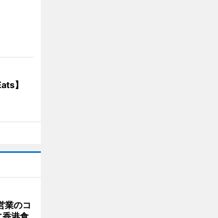
】
ats】
営業のコ
に香港食