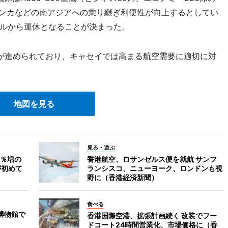
ランカなどの南アジアへの乗り継ぎ利便性が向上するとしてい
ルから運休となることが決まった。
が進められており、キャセイでは高まる航空需要に適切に対
地図を見る
見る・遊ぶ
3％増の
香港航空、ロサンゼルス便を就航 サンフ
が初めて
ランシスコ、ニューヨーク、ロンドンも視
野に（香港経済新聞）
食べる
博物館で
香港国際空港、拡張計画続く 改装でフー
ドコート24時間営業化、市場価格に（香