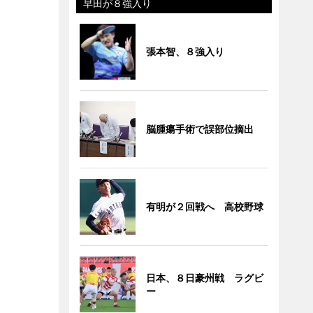
早田が８強入り
張本智、８強入り
脳腫瘍手術で誤部位摘出
有明が２回戦へ 高校野球
日本、８日豪州戦 ラグビ
ー