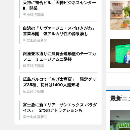
天神に複合ビル「天神ビジネスセンター
II」開業
天神経済新聞
白浜の「リヴァージュ・スパひきがわ」
営業再開 強アルカリ性の源泉湯も
和歌山経済新聞
銀座並木通りに展覧会連動型のテーマカ
フェ ミュージアムに隣接
銀座経済新聞
広島パルコで「あげ太商店」 限定グッ
ズ35種、初日は1400人超来場
広島経済新聞
最新ニ
富士急に新エリア「サンエックス パラダ
イス」 2つのアトラクションも
富士山経済新聞