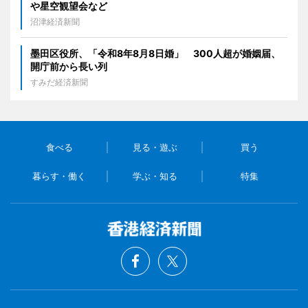
や星空観望会など
沼津経済新聞
墨田区役所、「令和8年8月8日婚」 300人超が婚姻届、
開庁前から長い列
すみだ経済新聞
食べる
見る・遊ぶ
買う
暮らす・働く
学ぶ・知る
特集