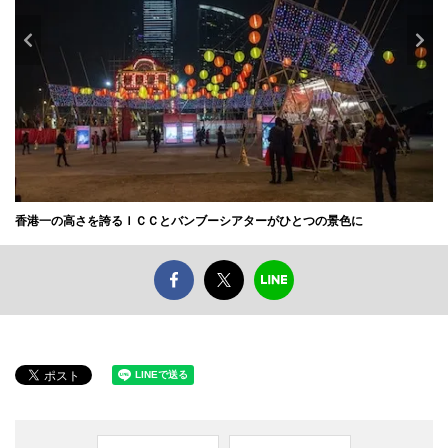
香港一の高さを誇るＩＣＣとバンブーシアターがひとつの景色に