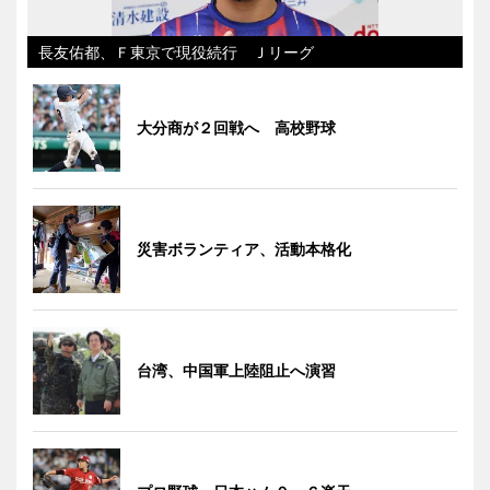
長友佑都、Ｆ東京で現役続行 Ｊリーグ
大分商が２回戦へ 高校野球
災害ボランティア、活動本格化
台湾、中国軍上陸阻止へ演習