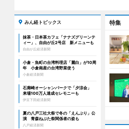
みん経トピックス
特集
抹茶・日本茶カフェ「ナナズグリーンテ
ィー」、自由が丘2号店 新メニューも
自由が丘経済新聞
小倉・魚町の台湾料理店「麗白」が10周
年 小倉南産の台湾野菜使う
小倉経済新聞
石廊崎オーシャンパークで「夕涼会」
来場100万人達成セレモニーも
伊豆下田経済新聞
夏の八戸三社大祭で冬の「えんぶり」公
演 青森ねぶた祭関係者の姿も
八戸経済新聞