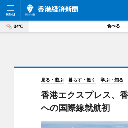
食べる
34°C
見る・遊ぶ
暮らす・働く
学ぶ・知る
香港エクスプレス、香
への国際線就航初