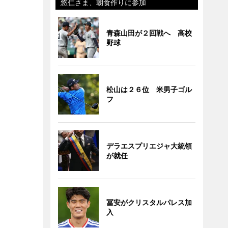
悠仁さま、朝食作りに参加
青森山田が２回戦へ 高校
野球
松山は２６位 米男子ゴル
フ
デラエスプリエジャ大統領
が就任
冨安がクリスタルパレス加
入