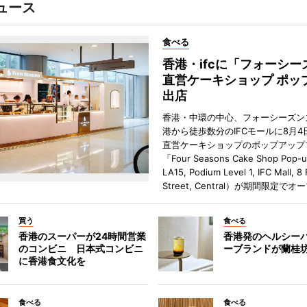
ュース
食べる
香港・ifcに「フォーシー
直営ケーキショップ ポッ
出店
香港・中環の中心、フォーシーズン
港から徒歩数分のIFCモールに8月4
直営ケーキショップのポップアップ
「Four Seasons Cake Shop Pop-
LA15, Podium Level 1, IFC Mall, 8
Street, Central）が期間限定で
買う
食べる
香港のスーパーが24時間営業
香港発のヘルシー
のコンビニ 日本式コンビニ
ーブランドが蘭桂
に香港食文化を
食べる
食べる