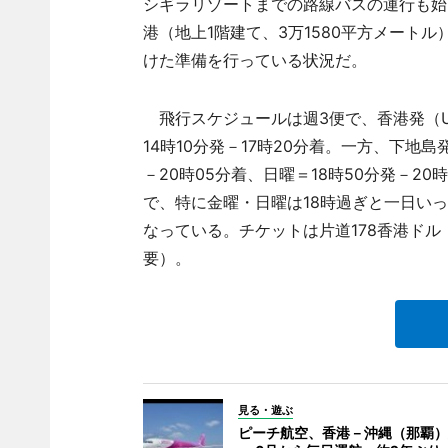
シギラリゾートまでの路線バスの運行も始
港（地上1階建て、3万1580平方メート
けた準備を行っている状況だ。
飛行スケジュールは週3便で、香港発（UO
14時10分発－17時20分着。一方、下地島発
－20時05分着、日曜＝18時50分発－2
で、特に金曜・日曜は18時過ぎと一日い
なっている。チケットは片道178香港ドル
要）。
見る・遊ぶ
ピーチ航空、香港－沖縄（那覇）