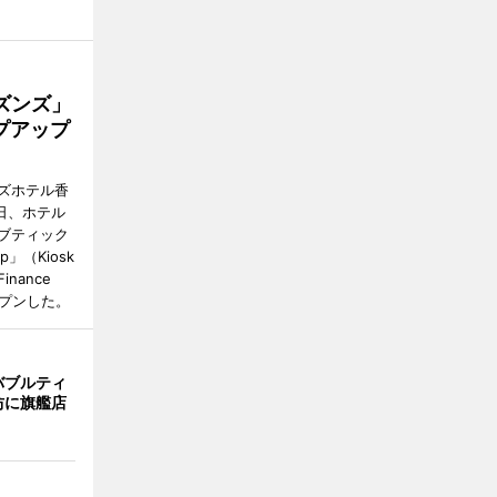
ズンズ」
プアップ
ズホテル香
日、ホテル
ブティック
up」（Kiosk
 Finance
オープンした。
バブルティ
坊に旗艦店