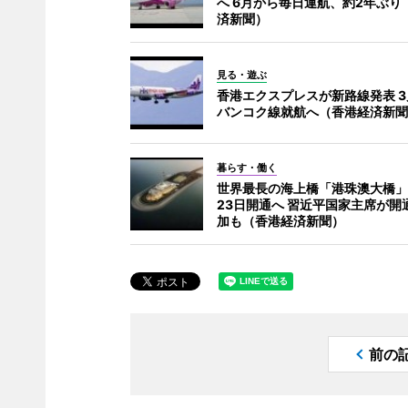
へ 6月から毎日運航、約2年ぶり
済新聞）
見る・遊ぶ
香港エクスプレスが新路線発表 3
バンコク線就航へ（香港経済新聞
暮らす・働く
世界最長の海上橋「港珠澳大橋」
23日開通へ 習近平国家主席が開
加も（香港経済新聞）
前の