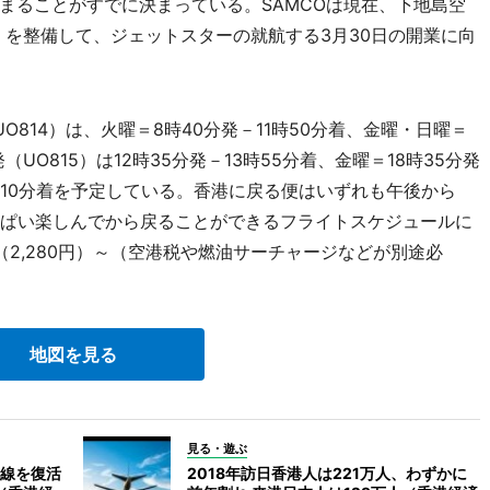
まることがすでに決まっている。SAMCOは現在、下地島空
ル）を整備して、ジェットスターの就航する3月30日の開業に向
814）は、火曜＝8時40分発－11時50分着、金曜・日曜＝
（UO815）は12時35分発－13時55分着、金曜＝18時35分発
0時10分着を予定している。香港に戻る便はいずれも午後から
っぱい楽しんでから戻ることができるフライトスケジュールに
（2,280円）～（空港税や燃油サーチャージなどが別途必
地図を見る
見る・遊ぶ
線を復活
2018年訪日香港人は221万人、わずかに