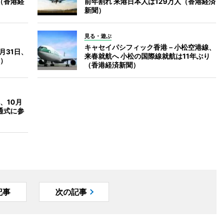
（香港経
前年割れ 来港日本人は129万人（香港経済
新聞）
見る・遊ぶ
キャセイパシフィック香港－小松空港線、
月31日、
来春就航へ 小松の国際線就航は11年ぶり
）
（香港経済新聞）
、10月
通式に参
記事
次の記事