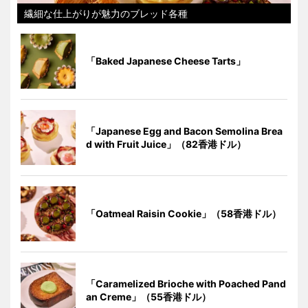
繊細な仕上がりが魅力のブレッド各種
「Baked Japanese Cheese Tarts」
「Japanese Egg and Bacon Semolina Brea
d with Fruit Juice」（82香港ドル）
「Oatmeal Raisin Cookie」（58香港ドル）
「Caramelized Brioche with Poached Pand
an Creme」（55香港ドル）