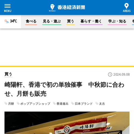
34°C
食べる
見る・遊ぶ
買う
暮らす・働く
学ぶ・知る
買う
2024.09.08
崎陽軒、香港で初の単独催事 中秋節に合わ
せ、月餅も販売
月餅
ポップアップショップ
香港進出
日本ブランド
太古