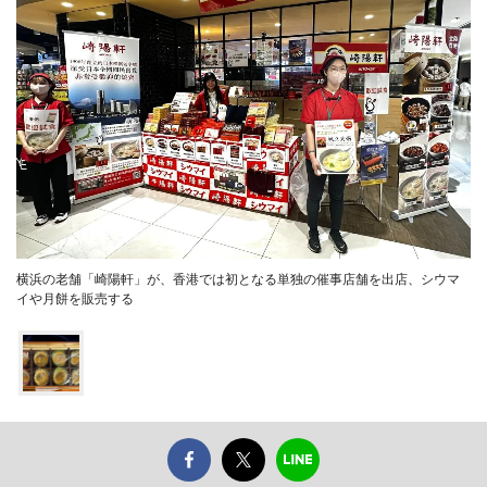
横浜の老舗「崎陽軒」が、香港では初となる単独の催事店舗を出店、シウマ
イや月餅を販売する