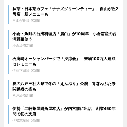
抹茶・日本茶カフェ「ナナズグリーンティー」、自由が丘2
号店 新メニューも
自由が丘経済新聞
小倉・魚町の台湾料理店「麗白」が10周年 小倉南産の台
湾野菜使う
小倉経済新聞
石廊崎オーシャンパークで「夕涼会」 来場100万人達成
セレモニーも
伊豆下田経済新聞
夏の八戸三社大祭で冬の「えんぶり」公演 青森ねぶた祭
関係者の姿も
八戸経済新聞
伊勢「二軒茶屋餅角屋本店」が内宮前に出店 創業450年
間で初の支店
伊勢志摩経済新聞