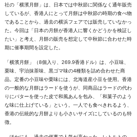
社の「横濱月餅」は、日本では中秋節に関係なく通年販売
しているが、香港人にとって月餅は中秋節の時期の食べ物
であることから、過去の横浜フェアでは販売していなかっ
た。今回は「日本の月餅が香港人に響くかどうかを検証し
たい」と考え、月餅の販売を想定して中秋節に合わせた時
期に催事期間を設定した。
「横濱月餅」（8個入り、269.9香港ドル）は、小豆味、
栗味、宇治抹茶味、黒ゴマ味の4種類を詰め合わせた商
品。定番の小豆味や栗味には、北海道産小豆を使用。香港
の一般的な月餅はラードを使うが、同商品はラードの代わ
りにバターを使った皮で和風あんを包み、「和菓子のよう
な味に仕上げている」という。一人でも食べきれるよう、
香港の伝統的な月餅よりも小さいサイズにしているのも特
徴。
ほかにも、過去の催事で人気が高かった、レトルトの