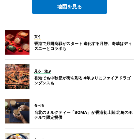
地図を見る
買う
香港で月餅商戦がスタート 進化する月餅、奇華はディ
ズニーとコラボも
見る・遊ぶ
香港でも中秋節が街を彩る 4年ぶりにファイアドラゴ
ンダンスも
食べる
台北のミルクティー「SOMA」が香港初上陸 北角のホ
テルで限定提供