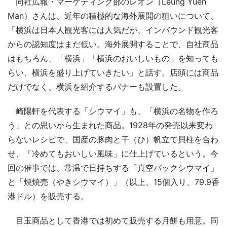
同社広報・マーケティング部のレオン（Leung Yuen
Man）さんは、近年の積極的な海外展開の狙いについて、
「横浜は日本人観光客には人気だが、インバウンド観光客
からの認知度はまだ低い。海外展開することで、自社商品
はもちろん、「横浜」「横浜のおいしいもの」を知っても
らい、横浜を盛り上げていきたい」と話す。店頭には商品
だけでなく、横浜を紹介するバナーも設置した。
崎陽軒を代表する「シウマイ」も、「横浜の名物を作ろ
う」との思いから生まれた商品。1928年の発売以来変わ
らないレシピで、国産の豚肉と干（ひ）帆立て貝柱を合わ
せ、「冷めてもおいしい風味」に仕上げているという。今
回の催事では、常温で日持ちする「真空パックシウマイ」
と「焼焼売（やきシウマイ）」（以上、15個入り、79.9香
港ドル）を販売する。
目玉商品として香港では初めて販売する月餅も用意。同