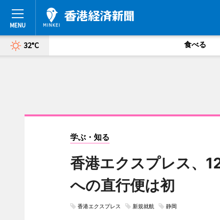
食べる
32°C
学ぶ・知る
香港エクスプレス、1
への直行便は初
香港エクスプレス
新規就航
静岡