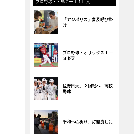
プロ野球・広島７―１１巨人
「デジポリス」普及呼び掛
け
プロ野球・オリックス１―
３楽天
佐野日大、２回戦へ 高校
野球
平和への祈り、灯籠流しに