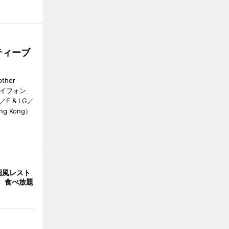
ティーブ
her
カイフォン
 & LG／
Hong Kong）
国風レスト
」 食べ放題