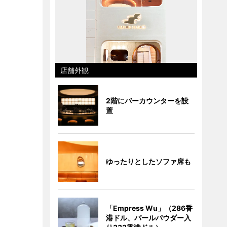
店舗外観
2階にバーカウンターを設
置
ゆったりとしたソファ席も
「Empress Wu」（286香
港ドル、パールパウダー入