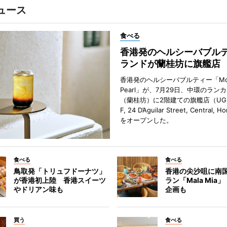
ュース
食べる
香港発のヘルシーバブル
ランドが蘭桂坊に旗艦店
香港発のヘルシーバブルティー「Mot
Pearl」が、7月29日、中環のラン
（蘭桂坊）に2階建ての旗艦店（UG／F
F, 24 D’Aguilar Street, Central, 
をオープンした。
食べる
食べる
鳥取発「トリュフドーナツ」
香港の尖沙咀に南
が香港初上陸 香港スイーツ
ラン「Mala Mia
やドリアン味も
企画も
買う
食べる