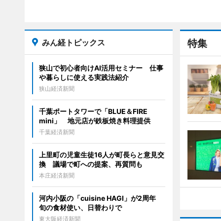
みん経トピックス
特集
狭山で初心者向けAI活用セミナー 仕事
や暮らしに使える実践法紹介
狭山経済新聞
千葉ポートタワーで「BLUE＆FIRE
mini」 地元店が鉄板焼き料理提供
千葉経済新聞
上里町の児童生徒16人が町長らと意見交
換 議場で町への提案、再質問も
本庄経済新聞
河内小阪の「cuisine HAGI」が2周年
旬の食材使い、日替わりで
東大阪経済新聞