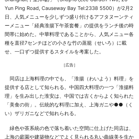
Yun Ping Road, Causeway Bay Tel:2338 5500）が2月2
日、人気メニューを少しずつ盛り付けるアフタヌーンティ
ーメニュー「経典淮揚下午茶套餐」の提供をランチ後の時
間帯に始めた。中華料理であることから、人気メニュー各
種を直径7センチほどの小さな竹の蒸籠（せいろ）に載
せ、一口ずつ提供するスタイルを考案した。
［広告］
同店は上海料理の中でも、「淮揚（わいよう）料理」を
提供する店として知られる。中国四大料理の一つ「淮揚料
理」を生み出した淮安は、中国では古くからよく知られた
「美食の街」。伝統的な料理に加え、上海ガニや●●（く
い）ザリガニなどで知れられる。
緑色や茶系統の色で落ち着いた空間に仕上げた同店は、
上海の庭園や建築物などでよく見られる丸い曲線美を生か