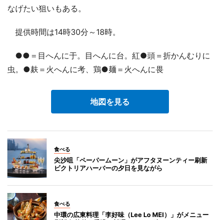
なげたい狙いもある。
提供時間は14時30分～18時。
●●＝目へんに于。目へんに台。紅●頭＝折かんむりに
虫。●麸＝火へんに考、鶏●麺＝火へんに畏
地図を見る
食べる
尖沙咀「ペーパームーン」がアフタヌーンティー刷新
ビクトリアハーバーの夕日を見ながら
食べる
中環の広東料理「李好味（Lee Lo MEI）」がメニュー