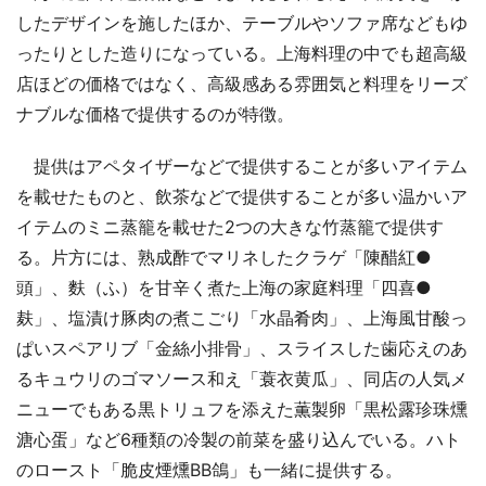
したデザインを施したほか、テーブルやソファ席などもゆ
ったりとした造りになっている。上海料理の中でも超高級
店ほどの価格ではなく、高級感ある雰囲気と料理をリーズ
ナブルな価格で提供するのが特徴。
提供はアペタイザーなどで提供することが多いアイテム
を載せたものと、飲茶などで提供することが多い温かいア
イテムのミニ蒸籠を載せた2つの大きな竹蒸籠で提供す
る。片方には、熟成酢でマリネしたクラゲ「陳醋紅●
頭」、麩（ふ）を甘辛く煮た上海の家庭料理「四喜●
麸」、塩漬け豚肉の煮こごり「水晶肴肉」、上海風甘酸っ
ぱいスペアリブ「金絲小排骨」、スライスした歯応えのあ
るキュウリのゴマソース和え「蓑衣黄瓜」、同店の人気メ
ニューでもある黒トリュフを添えた薫製卵「黒松露珍珠燻
溏心蛋」など6種類の冷製の前菜を盛り込んでいる。ハト
のロースト「脆皮煙燻BB鴿」も一緒に提供する。