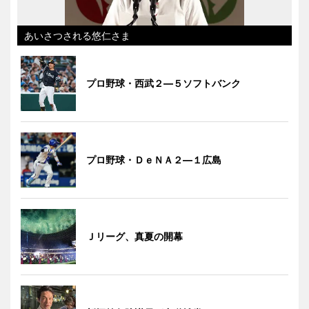
あいさつされる悠仁さま
プロ野球・西武２―５ソフトバンク
プロ野球・ＤｅＮＡ２―１広島
Ｊリーグ、真夏の開幕