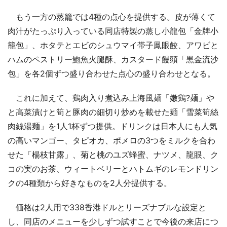
もう一方の蒸籠では4種の点心を提供する。皮が薄くて
肉汁がたっぷり入っている同店特製の蒸し小龍包「金牌小
籠包」、ホタテとエビのシュウマイ帯子鳳眼餃、アワビと
ハムのペストリー鮑魚火腿酥、カスタード饅頭「黒金流沙
包」を各2個ずつ盛り合わせた点心の盛り合わせとなる。
これに加えて、鶏肉入り煮込み上海風麺「嫩鶏?麺」や
と高菜漬けと筍と豚肉の細切り炒めを載せた麺「雪菜筍絲
肉絲湯麺」を1人1杯ずつ提供。ドリンクは日本人にも人気
の高いマンゴー、タピオカ、ポメロの3つをミルクを合わ
せた「楊枝甘露」、菊と桃のユズ蜂蜜、ナツメ、龍眼、ク
コの実のお茶、ウィートベリーとハトムギのレモンドリン
クの4種類から好きなものを2人分提供する。
価格は2人用で338香港ドルとリーズナブルな設定と
し、同店のメニューを少しずつ試すことで今後の来店につ