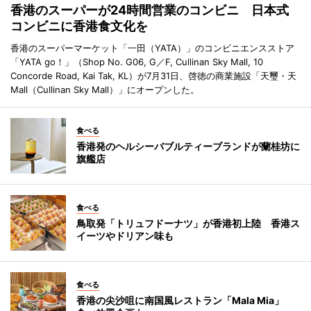
香港のスーパーが24時間営業のコンビニ 日本式
コンビニに香港食文化を
香港のスーパーマーケット「一田（YATA）」のコンビニエンスストア
「YATA go！」（Shop No. G06, G／F, Cullinan Sky Mall, 10
Concorde Road, Kai Tak, KL）が7月31日、啓徳の商業施設「天璽・天
Mall（Cullinan Sky Mall）」にオープンした。
食べる
香港発のヘルシーバブルティーブランドが蘭桂坊に
旗艦店
食べる
鳥取発「トリュフドーナツ」が香港初上陸 香港ス
イーツやドリアン味も
食べる
香港の尖沙咀に南国風レストラン「Mala Mia」