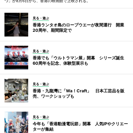
つ」が8月6日から、香港の映画館で上映される。
見る・遊ぶ
香港ランタオ島のロープウエーが夜間運行 開業
20周年、期間限定で
見る・遊ぶ
香港でも「ウルトラマン展」開幕 シリーズ誕生
60周年を記念、体験型展示も
見る・遊ぶ
香港・九龍灣に「Wa！Craft」 日本工芸品を販
売、ワークショップも
見る・遊ぶ
今年も「香港動漫電玩節」開幕 人気IPやクリエー
ターが集結