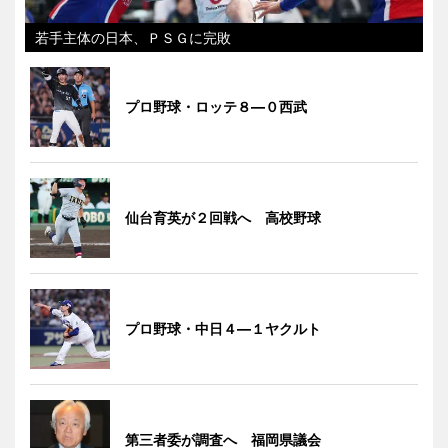
若手主体の日本、ＰＳＧに完敗
プロ野球・ロッテ８―０西武
仙台育英が２回戦へ 高校野球
プロ野球・中日４―１ヤクルト
第三者委が調査へ 福岡県議会