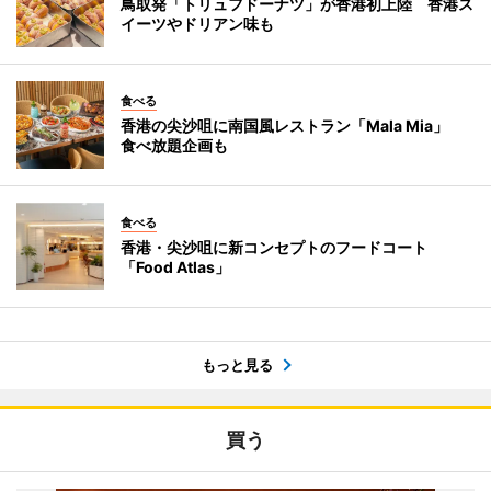
鳥取発「トリュフドーナツ」が香港初上陸 香港ス
イーツやドリアン味も
食べる
香港の尖沙咀に南国風レストラン「Mala Mia」
食べ放題企画も
食べる
香港・尖沙咀に新コンセプトのフードコート
「Food Atlas」
もっと見る
買う