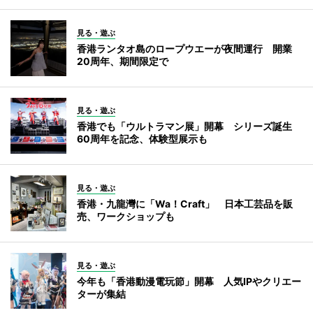
見る・遊ぶ
香港ランタオ島のロープウエーが夜間運行 開業
20周年、期間限定で
見る・遊ぶ
香港でも「ウルトラマン展」開幕 シリーズ誕生
60周年を記念、体験型展示も
見る・遊ぶ
香港・九龍灣に「Wa！Craft」 日本工芸品を販
売、ワークショップも
見る・遊ぶ
今年も「香港動漫電玩節」開幕 人気IPやクリエー
ターが集結