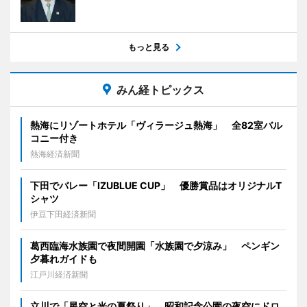
もっと見る
みん経トピックス
熱海にリゾートホテル「ヴィラージュ熱海」 全82室バル
コニー付き
熱海経済新聞
下田でバレー「IZUBLUE CUP」 優勝賞品はオリジナルT
シャツ
伊豆下田経済新聞
葛西臨海水族園で夜間開園「水族園で夕涼み」 ペンギン
夕暮れガイドも
江戸川経済新聞
立川で「星空と光の夏祭り」 昭和記念公園の夜空にドロ