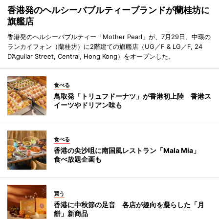
香港発のヘルシーバブルティーブランドが蘭桂坊に
旗艦店
香港発のヘルシーバブルティー「Mother Pearl」が、7月29日、中環の
ランカイフォン（蘭桂坊）に2階建ての旗艦店（UG／F & LG／F, 24
D’Aguilar Street, Central, Hong Kong）をオープンした。
食べる
鳥取発「トリュフドーナツ」が香港初上陸 香港ス
イーツやドリアン味も
食べる
香港の尖沙咀に南国風レストラン「Mala Mia」
食べ放題企画も
買う
香港に中秋節の足音 各店が趣向を凝らした「月
餅」新商品