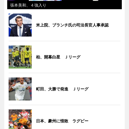
張本美和、４強入り
米上院、ブランチ氏の司法長官人事承認
柏、開幕白星 Ｊリーグ
町田、大勝で発進 Ｊリーグ
日本、豪州に惜敗 ラグビー