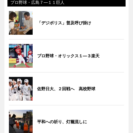
プロ野球・広島７―１１巨人
「デジポリス」普及呼び掛け
プロ野球・オリックス１―３楽天
佐野日大、２回戦へ 高校野球
平和への祈り、灯籠流しに