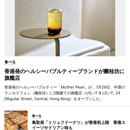
食べる
香港発のヘルシーバブルティーブランドが蘭桂坊に
旗艦店
香港発のヘルシーバブルティー「Mother Pearl」が、7月29日、中環の
ランカイフォン（蘭桂坊）に2階建ての旗艦店（UG／F & LG／F, 24
D’Aguilar Street, Central, Hong Kong）をオープンした。
食べる
鳥取発「トリュフドーナツ」が香港初上陸 香港ス
イーツやドリアン味も