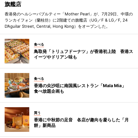
旗艦店
香港発のヘルシーバブルティー「Mother Pearl」が、7月29日、中環の
ランカイフォン（蘭桂坊）に2階建ての旗艦店（UG／F & LG／F, 24
D’Aguilar Street, Central, Hong Kong）をオープンした。
食べる
鳥取発「トリュフドーナツ」が香港初上陸 香港ス
イーツやドリアン味も
食べる
香港の尖沙咀に南国風レストラン「Mala Mia」
食べ放題企画も
買う
香港に中秋節の足音 各店が趣向を凝らした「月
餅」新商品