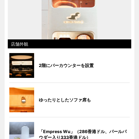
店舗外観
2階にバーカウンターを設置
ゆったりとしたソファ席も
「Empress Wu」（286香港ドル、パールパ
ウダー入り333香港ドル）