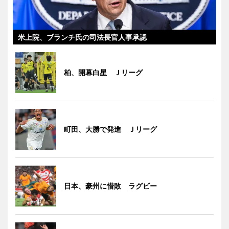
米上院、ブランチ氏の司法長官人事承認
柏、開幕白星 Ｊリーグ
町田、大勝で発進 Ｊリーグ
日本、豪州に惜敗 ラグビー