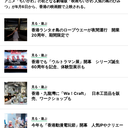
アニメ「ちいかわ」の初となる劇場版「映画ちいかわ 人魚の島のひみ
つ」が8月6日から、香港の映画館で上映される。
見る・遊ぶ
香港ランタオ島のロープウエーが夜間運行 開業
20周年、期間限定で
見る・遊ぶ
香港でも「ウルトラマン展」開幕 シリーズ誕生
60周年を記念、体験型展示も
見る・遊ぶ
香港・九龍灣に「Wa！Craft」 日本工芸品を販
売、ワークショップも
見る・遊ぶ
今年も「香港動漫電玩節」開幕 人気IPやクリエー