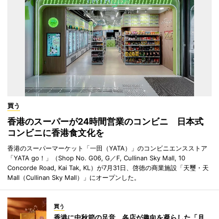
買う
香港のスーパーが24時間営業のコンビニ 日本式
コンビニに香港食文化を
香港のスーパーマーケット「一田（YATA）」のコンビニエンスストア
「YATA go！」（Shop No. G06, G／F, Cullinan Sky Mall, 10
Concorde Road, Kai Tak, KL）が7月31日、啓徳の商業施設「天璽・天
Mall（Cullinan Sky Mall）」にオープンした。
買う
香港に中秋節の足音 各店が趣向を凝らした「月