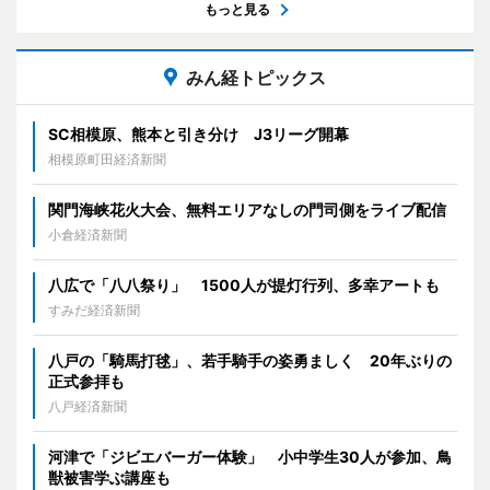
もっと見る
みん経トピックス
SC相模原、熊本と引き分け J3リーグ開幕
相模原町田経済新聞
関門海峡花火大会、無料エリアなしの門司側をライブ配信
小倉経済新聞
八広で「八八祭り」 1500人が提灯行列、多幸アートも
すみだ経済新聞
八戸の「騎馬打毬」、若手騎手の姿勇ましく 20年ぶりの
正式参拝も
八戸経済新聞
河津で「ジビエバーガー体験」 小中学生30人が参加、鳥
獣被害学ぶ講座も