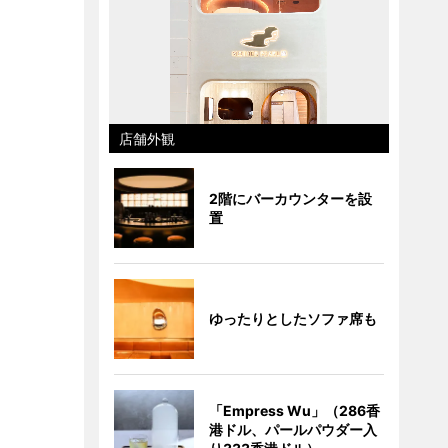
店舗外観
2階にバーカウンターを設
置
ゆったりとしたソファ席も
「Empress Wu」（286香
港ドル、パールパウダー入