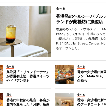
食べる
香港発のヘルシーバブル
ランドが蘭桂坊に旗艦店
香港発のヘルシーバブルティー「Mot
Pearl」が、7月29日、中環のラン
（蘭桂坊）に2階建ての旗艦店（UG／F
F, 24 D’Aguilar Street, Central, 
をオープンした。
食べる
食べる
鳥取発「トリュフドーナツ」
香港の尖沙咀に南
が香港初上陸 香港スイーツ
ラン「Mala Mia
やドリアン味も
企画も
買う
食べる
香港に中秋節の足音 各店が
香港・尖沙咀に新
趣向を凝らした「月餅」新商
のフードコート「F