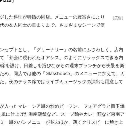
izza」
ジした料理が特徴の同店。メニューの豊富さにより
［広告］
代の友人同士の集まりまで、さまざまなシーンで使
ンセプトとし、「グリーナリー」の名前にふさわしく、店内
て「都会に現われたオアシス」のようにリラックスできる内
0席を設け、日差しを浴びながらの週末ブランチから夜景を楽
め、同店では他の「Glasshouse」のメニューに加えて、カ
た。夜のテラス席ではライブミュージックの演出も用意して
が入ったマレーシア風の炒めビーフン、 フォアグラと目玉焼
ト風に仕上げた海南鶏飯など。スープ麺やカレー類など東南ア
ミー風のパンメニューが並ぶほか、薄くクリスピーに焼き上