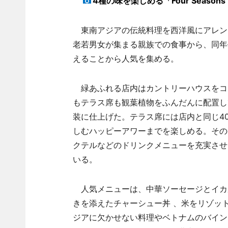
4種の味を楽しめる「Four Seasons P
東南アジアの伝統料理を西洋風にアレン
老若男女が集まる親族での食事から、同年
えることから人気を集める。
緑あふれる店内はカントリーハウスをコ
もテラス席も観葉植物をふんだんに配置し
装に仕上げた。テラス席には店内と同じ4
しむハッピーアワーまでを楽しめる。そのた
クテルなどのドリンクメニューを充実させ
いる。
人気メニューは、中華ソーセージとイカ
きを添えたチャーシュー丼 、米をリゾッ
ジアに欠かせない料理やベトナムのバイン