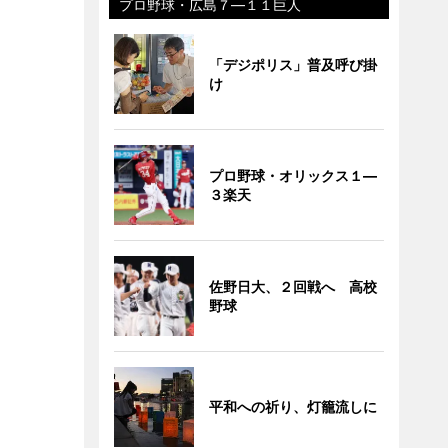
プロ野球・広島７―１１巨人
「デジポリス」普及呼び掛
け
プロ野球・オリックス１―
３楽天
佐野日大、２回戦へ 高校
野球
平和への祈り、灯籠流しに