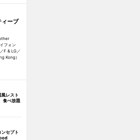
ティーブ
her
カイフォン
 & LG／
Hong Kong）
国風レスト
」 食べ放題
コンセプト
ood