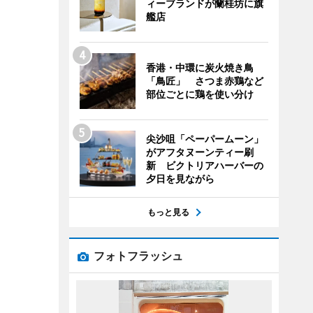
ィーブランドが蘭桂坊に旗
艦店
香港・中環に炭火焼き鳥
「鳥匠」 さつま赤鶏など
部位ごとに鶏を使い分け
尖沙咀「ペーパームーン」
がアフタヌーンティー刷
新 ビクトリアハーバーの
夕日を見ながら
もっと見る
フォトフラッシュ