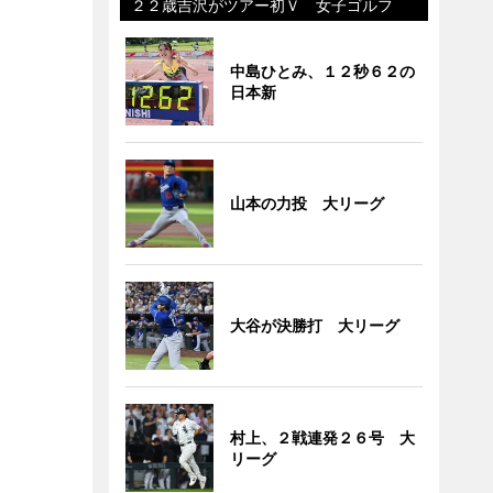
２２歳吉沢がツアー初Ｖ 女子ゴルフ
中島ひとみ、１２秒６２の
日本新
山本の力投 大リーグ
大谷が決勝打 大リーグ
村上、２戦連発２６号 大
リーグ