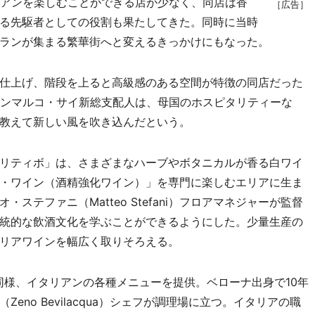
アンを楽しむことができる店が少なく、同店は香
［広告］
る先駆者としての役割も果たしてきた。同時に当時
ランが集まる繁華街へと変えるきっかけにもなった。
仕上げ、階段を上ると高級感のある空間が特徴の同店だった
ャンマルコ・サイ新総支配人は、母国のホスピタリティーな
教えて新しい風を吹き込んだという。
リティボ」は、さまざまなハーブやボタニカルが香る白ワイ
・ワイン（酒精強化ワイン）」を専門に楽しむエリアに生ま
ステファニ（Matteo Stefani）フロアマネジャーが監督
統的な飲酒文化を学ぶことができるようにした。少量生産の
リアワインを幅広く取りそろえる。
様、イタリアンの各種メニューを提供。ベローナ出身で10年
no Bevilacqua）シェフが調理場に立つ。イタリアの職