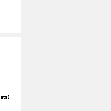
】
ats】