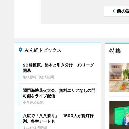
前の
みん経トピックス
特集
SC相模原、熊本と引き分け J3リーグ
開幕
相模原町田経済新聞
関門海峡花火大会、無料エリアなしの門
司側をライブ配信
小倉経済新聞
八広で「八八祭り」 1500人が提灯行
列、多幸アートも
すみだ経済新聞