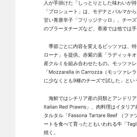
人が手掛けた「しっとりとした味わいが持ち味
「プロシュート」は、モデナとパルマから
甘い青唐辛子「フリッジテッロ」、チーズ
のブラータチーズなど、香港では他では手
季節ごとに内容を変えるピッツァは、特
ローナ」を提供。赤紫の葉「ラディッキオ
産クルミを組み合わせたもの。モッツァレ
「Mozzarella in Carrozza
に少なくとも9種のチーズで試した」とい
海鮮ではシチリア産の貝類とアンドリア産
Italian Red Prawns」、肉料
タルタル「Fassona Tartare Be
ートを食べて育ったともいわれる牛「Tagli
焼く。