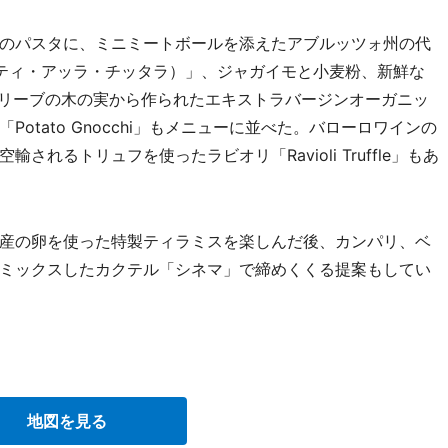
のパスタに、ミニミートボールを添えたアブルッツォ州の代
rra（スパゲティ・アッラ・チッタラ）」、ジャガイモと小麦粉、新鮮な
オリーブの木の実から作られたエキストラバージンオーガニッ
otato Gnocchi」もメニューに並べた。バローロワインの
れるトリュフを使ったラビオリ「Ravioli Truffle」もあ
産の卵を使った特製ティラミスを楽しんだ後、カンパリ、ベ
ミックスしたカクテル「シネマ」で締めくくる提案もしてい
地図を見る