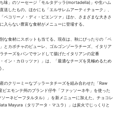
」のソーセージ「モルタデッラ(mortadella)」や生ハム
直送したもの。ほかにも「エルサレムアーティチョーク」、
「ペコリーノ・ディ・ピエンツァ」ほか、さまざまな大きさ
に入らない豊富な食材がメニューに登場する。
別な食材にスポットも当てる。現在は、秋にぴったりの「ベ
」とカボチャのピューレ、ゴルゴンゾーラチーズ、イタリア
ラチーズをパンでサンドして揚げたイタリアンの定番
（モッツァレラ・イン・カロッツァ）」は、「最適なチーズを見極めるため
う。
のクリーミーなブッラータチーズを組み合わせた「Raw
理はイタリア産ピエモンテ州のブランド仔牛「ファッソーネ牛」を使った
ef （ファツソーネビーフタルタル）」を新メニューに加えた。チョコレ
ata Mayura（タリアータ・マユラ）」は炭火でじっくりと