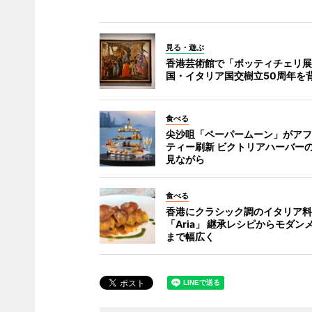
見る・遊ぶ
香港芸術館で「ボッティチェリ展
国・イタリア国交樹立50周年を
食べる
尖沙咀「ペーパームーン」がアフ
ティー刷新 ビクトリアハーバー
見ながら
食べる
香港にクラシック調のイタリア料
「Aria」 継承レシピからモダン
まで幅広く