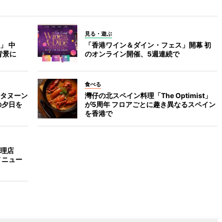
見る・遊ぶ
」 中
「香港ワイン＆ダイン・フェス」開幕 初
背景に
のオンライン開催、5週連続で
食べる
タヌーン
灣仔の北スペイン料理「The Optimist」
の夕日を
が5周年 フロアごとに趣き異なるスペイン
を香港で
理店
メニュー