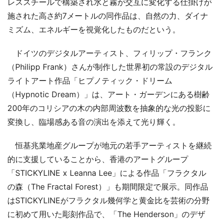
レススチールで構築され水と霧が交互に変化する仕掛けが
施された高さ約7メートルの同作品は、自然の力、ダイナ
ミズム、エネルギーを視覚化したものだという。
ドイツのデジタルアーティスト、フィリップ・フランク
（Philipp Frank）さんが制作した世界初の常設のデジタル
ライトアート作品「ヒプノティック・ドリーム
（Hypnotic Dream）」は、アート・ガーデンにある樹齢
200年のコリシアの木の内部周波数を抽象的な光の投影に
変換し、臨場感ある音の演出を添えて光り輝く。
恒基兆業地産グループが地元の若手アーティストを継続
的に支援していることから、香港のアートグループ
「STICKYLINE x Leanna Lee」による作品「フラクタル
の森（The Fractal Forest）」も期間限定で展示。同作品
はSTICKYLINEがフラクタル幾何学と黄金比を芸術の分野
に初めて用いた彫刻作品で、「The Henderson」のデザ