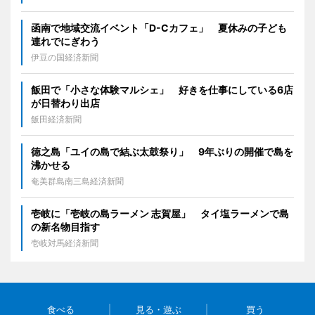
函南で地域交流イベント「D-Cカフェ」 夏休みの子ども
連れでにぎわう
伊豆の国経済新聞
飯田で「小さな体験マルシェ」 好きを仕事にしている6店
が日替わり出店
飯田経済新聞
徳之島「ユイの島で結ぶ太鼓祭り」 9年ぶりの開催で島を
沸かせる
奄美群島南三島経済新聞
壱岐に「壱岐の島ラーメン 志賀屋」 タイ塩ラーメンで島
の新名物目指す
壱岐対馬経済新聞
食べる
見る・遊ぶ
買う