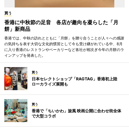
買う
香港に中秋節の足音 各店が趣向を凝らした「月
餅」新商品
香港では、中秋の訪れとともに「月餅」を贈り合うことが人々への感謝
の気持ちを表す大切な文化的慣習として今も受け継がれている中、8月
に入り香港のレストランやベーカリーなど各社が相次ぎ今年の月餅のラ
インアップを発表した。
買う
日本セレクトショップ「RAGTAG」香港初上陸
ローカライズ展開も
買う
香港で「ちいかわ」旋風 映画公開に合わせ街全体
で大型コラボ