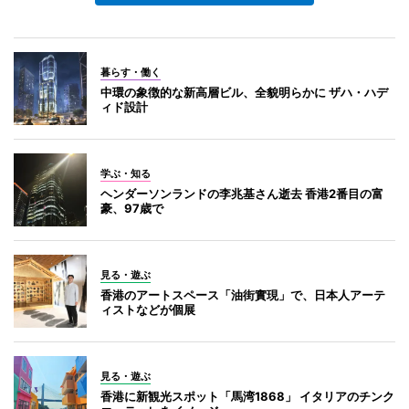
暮らす・働く
中環の象徴的な新高層ビル、全貌明らかに ザハ・ハデ
ィド設計
学ぶ・知る
ヘンダーソンランドの李兆基さん逝去 香港2番目の富
豪、97歳で
見る・遊ぶ
香港のアートスペース「油街實現」で、日本人アーテ
ィストなどが個展
見る・遊ぶ
香港に新観光スポット「馬湾1868」 イタリアのチンク