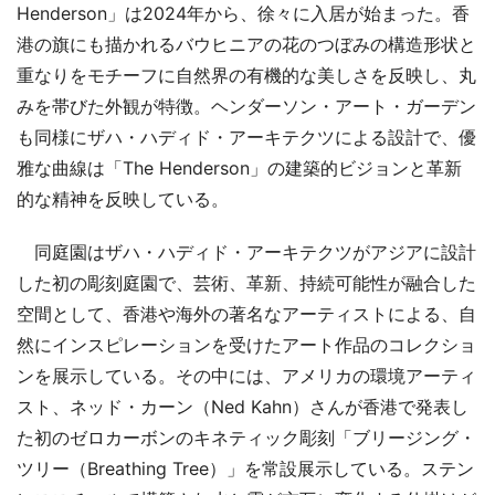
Henderson」は2024年から、徐々に入居が始まった。香
港の旗にも描かれるバウヒニアの花のつぼみの構造形状と
重なりをモチーフに自然界の有機的な美しさを反映し、丸
みを帯びた外観が特徴。ヘンダーソン・アート・ガーデン
も同様にザハ・ハディド・アーキテクツによる設計で、優
雅な曲線は「The Henderson」の建築的ビジョンと革新
的な精神を反映している。
同庭園はザハ・ハディド・アーキテクツがアジアに設計
した初の彫刻庭園で、芸術、革新、持続可能性が融合した
空間として、香港や海外の著名なアーティストによる、自
然にインスピレーションを受けたアート作品のコレクショ
ンを展示している。その中には、アメリカの環境アーティ
スト、ネッド・カーン（Ned Kahn）さんが香港で発表し
た初のゼロカーボンのキネティック彫刻「ブリージング・
ツリー（Breathing Tree）」を常設展示している。ステン