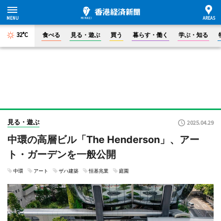
32°C
食べる
見る・遊ぶ
買う
暮らす・働く
学ぶ・知る
見る・遊ぶ
2025.04.29
中環の高層ビル「The Henderson」、アー
ト・ガーデンを一般公開
中環
アート
ザハ建築
恒基兆業
庭園