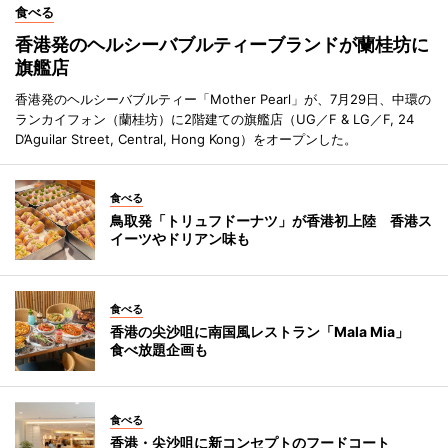
食べる
香港発のヘルシーバブルティーブランドが蘭桂坊に
旗艦店
香港発のヘルシーバブルティー「Mother Pearl」が、7月29日、中環の
ランカイフォン（蘭桂坊）に2階建ての旗艦店（UG／F & LG／F, 24
D’Aguilar Street, Central, Hong Kong）をオープンした。
食べる
鳥取発「トリュフドーナツ」が香港初上陸 香港ス
イーツやドリアン味も
食べる
香港の尖沙咀に南国風レストラン「Mala Mia」
食べ放題企画も
食べる
香港・尖沙咀に新コンセプトのフードコート