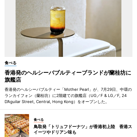
食べる
香港発のヘルシーバブルティーブランドが蘭桂坊に
旗艦店
香港発のヘルシーバブルティー「Mother Pearl」が、7月29日、中環の
ランカイフォン（蘭桂坊）に2階建ての旗艦店（UG／F & LG／F, 24
D’Aguilar Street, Central, Hong Kong）をオープンした。
食べる
鳥取発「トリュフドーナツ」が香港初上陸 香港ス
イーツやドリアン味も