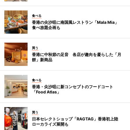
食べる
香港の尖沙咀に南国風レストラン「Mala Mia」
食べ放題企画も
買う
香港に中秋節の足音 各店が趣向を凝らした「月
餅」新商品
食べる
香港・尖沙咀に新コンセプトのフードコート
「Food Atlas」
買う
日本セレクトショップ「RAGTAG」香港初上陸
ローカライズ展開も