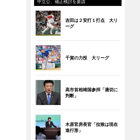
中立公、補正検討を要請
吉田は２安打１打点 大リ
ーグ
千賀の力投 大リーグ
高市首相靖国参拝「適切に
判断」
木原官房長官「拉致は現在
進行形」