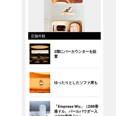
店舗外観
2階にバーカウンターを設
置
ゆったりとしたソファ席も
「Empress Wu」（286香
港ドル、パールパウダー入