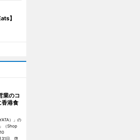
ats】
営業のコ
に香港食
ATA）」の
」（Shop
10
が7月31日、啓