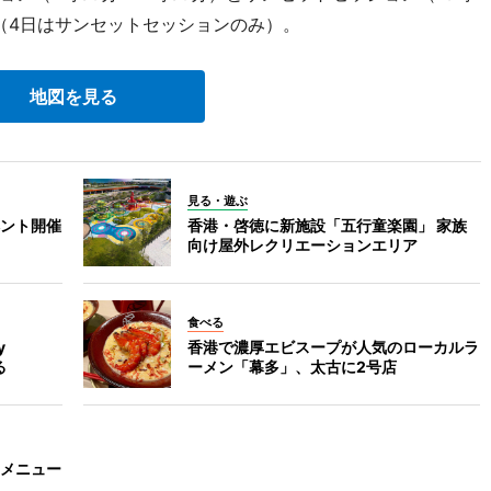
で（4日はサンセットセッションのみ）。
地図を見る
見る・遊ぶ
ント開催
香港・啓徳に新施設「五行童楽園」 家族
向け屋外レクリエーションエリア
食べる
y
香港で濃厚エビスープが人気のローカルラ
る
ーメン「幕多」、太古に2号店
メニュー