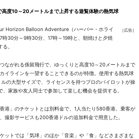
高度10～20メートルまで上昇する遊覧体験の熱気球
rizon Balloon Adventure（ハーバー・ホライ
［広告］
30分～9時30分、17時～19時と、朝焼けと夕焼
する。
ながれる係留飛行で、ゆっくりと高度10～20メートルまで
カイラインを一望することできるのが特徴。使用する熱気球
ートルの大型サイズで、ライセンスを持つプロのパイロットが操
人で、家族や友人同士で参加して楽しむ機会を提供する。
港」のチケットとは別料金で、1人当たり580香港。乗客が
、撮影サービスも200香港ドルの追加料金で用意した。
ケットでは「気球」のほか「音楽」や「食」などさまざまな