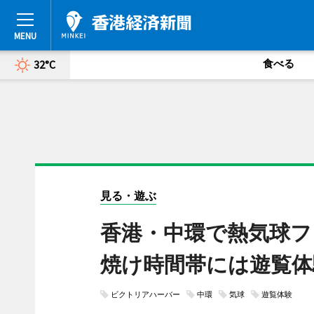
食べる
32°C
見る・遊ぶ
香港・中環で熱気球フ
焼け時間帯には遊覧体
ビクトリアハーバー
中環
気球
遊覧体験