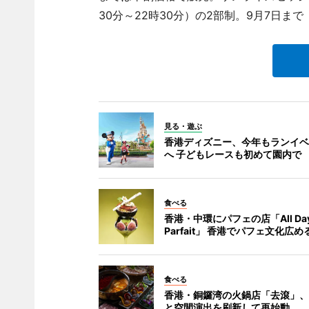
30分～22時30分）の2部制。9月7日ま
見る・遊ぶ
香港ディズニー、今年もランイベ
へ 子どもレースも初めて園内で
食べる
香港・中環にパフェの店「All Da
Parfait」 香港でパフェ文化広め
食べる
香港・銅鑼湾の火鍋店「去滾」、
と空間演出を刷新して再始動