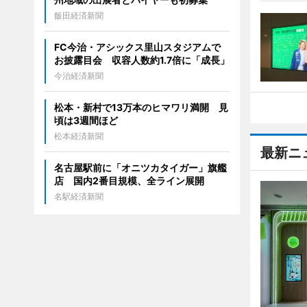
飯田経済新聞
FC今治・アシックス里山スタジアムで
お披露目会 収容人数約1.7倍に「成長」
今治経済新聞
松本・新村で13万本のヒマワリ満開 見
頃は3週間ほど
松本経済新聞
最新ニ
名古屋駅前に「オニツカタイガー」旗艦
店 国内2番目規模、全ライン展開
名駅経済新聞