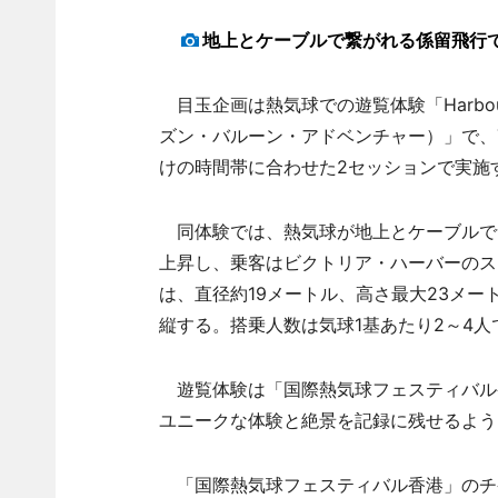
地上とケーブルで繋がれる係留飛行で
目玉企画は熱気球での遊覧体験「Harbour Ho
ズン・バルーン・アドベンチャー）」で、7時
けの時間帯に合わせた2セッションで実施
同体験では、熱気球が地上とケーブルでつ
上昇し、乗客はビクトリア・ハーバーのス
は、直径約19メートル、高さ最大23メ
縦する。搭乗人数は気球1基あたり2～4
遊覧体験は「国際熱気球フェスティバル香
ユニークな体験と絶景を記録に残せるよう
「国際熱気球フェスティバル香港」のチ