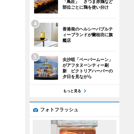
「鳥匠」 さつま赤鶏など
部位ごとに鶏を使い分け
香港発のヘルシーバブルテ
ィーブランドが蘭桂坊に旗
艦店
尖沙咀「ペーパームーン」
がアフタヌーンティー刷
新 ビクトリアハーバーの
夕日を見ながら
もっと見る
フォトフラッシュ