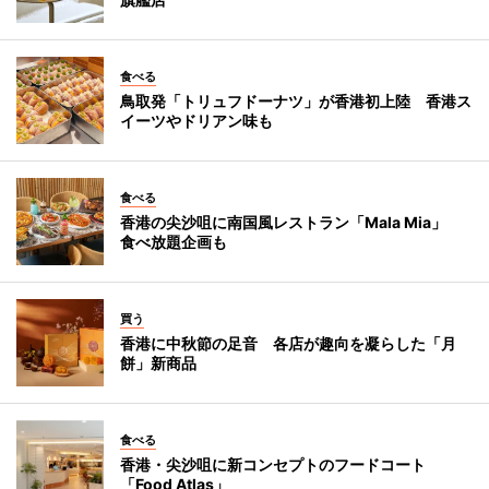
食べる
鳥取発「トリュフドーナツ」が香港初上陸 香港ス
イーツやドリアン味も
食べる
香港の尖沙咀に南国風レストラン「Mala Mia」
食べ放題企画も
買う
香港に中秋節の足音 各店が趣向を凝らした「月
餅」新商品
食べる
香港・尖沙咀に新コンセプトのフードコート
「Food Atlas」