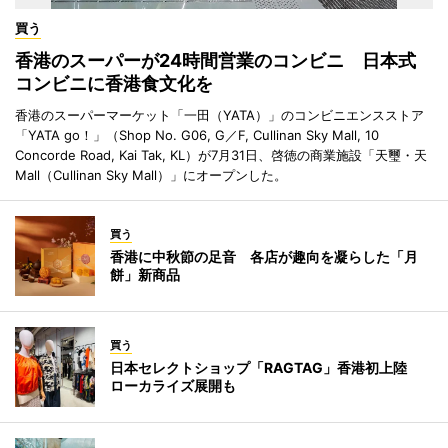
買う
香港のスーパーが24時間営業のコンビニ 日本式
コンビニに香港食文化を
香港のスーパーマーケット「一田（YATA）」のコンビニエンスストア
「YATA go！」（Shop No. G06, G／F, Cullinan Sky Mall, 10
Concorde Road, Kai Tak, KL）が7月31日、啓徳の商業施設「天璽・天
Mall（Cullinan Sky Mall）」にオープンした。
買う
香港に中秋節の足音 各店が趣向を凝らした「月
餅」新商品
買う
日本セレクトショップ「RAGTAG」香港初上陸
ローカライズ展開も