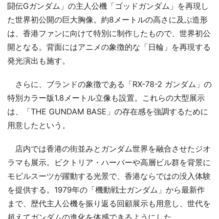
闘伝Gガンダム」の主人公機「ゴッドガンダム」を再現し
た世界初公開の巨大胸像。約8メートルの高さに及ぶ造形
は、香港ファンに向けて特別に制作したもので、世界初公
開となる。背面にはアニメの象徴的な「日輪」を再現する
発光演出も施す。
さらに、ブランドの象徴である「RX-78-2 ガンダム」の
特別カラー版1.8メートル立像も設置。これらの大型展示
は、「THE GUNDAM BASE」の存在感を強調するために
用意したという。
店内では香港の街並みとガンダム世界を融合させたジオ
ラマも展示。ビクトリア・ハーバーや高層ビル群を背景に
モビルスーツが躍動する光景で、香港ならではの没入体験
を提供する。1979年の「機動戦士ガンダム」から最新作
まで、歴代主人公機を振り返る回顧展示も用意し、世代を
超えてガンダムの進化を体感できるようにした。