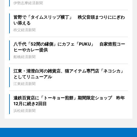
伊勢志摩経済新聞
皆野で「タイムスリップ横丁」 秩父音頭まつりににぎわ
い添える
秩父経済新聞
八千代「52間の縁側」にカフェ「PUKU」 自家焙煎コー
ヒーやカレー提供
船橋経済新聞
江東・清澄白河の雑貨店、猫アイテム専門店「ネコシカ」
としてリニューアル
江東経済新聞
遠鉄百貨店に「トーキョー煎餅」期間限定ショップ 昨年
12月に続き2回目
浜松経済新聞