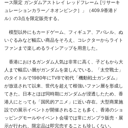
ース限定 ガンダムアストレイ レッドフレーム [リサーキ
ュレーションカラー／ネオンピンク］」（409.9香港ド
ル）の3点を限定販売する。
模型以外にもカードゲーム、フィギュア、アパレル、ぬ
いぐるみなど幅広い商品をそろえ、コレクターからライト
ファンまで楽しめるラインアップを用意した。
香港におけるガンダム人気は非常に高く、子どもから大
人まで幅広い層がガンダムを楽しんでいる。「太空戰士」
のタイトルで1980年にTVBで初代「機動戦士ガンダム」
が放送されて以来、世代を超えて根強いファン層を形成し
てきた。日本とほぼ同時期にガンダムが浸透したため、香
港人にとっても「国民的アニメ」に近い存在。大型商業施
設での展示イベントが開催されることも多く、香港のショ
ッピングモールやイベント会場では常にガンプラ販売・展
示が行われ、限定品は即完売することも珍しくない。