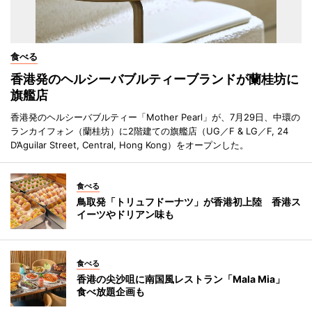
食べる
香港発のヘルシーバブルティーブランドが蘭桂坊に
旗艦店
香港発のヘルシーバブルティー「Mother Pearl」が、7月29日、中環の
ランカイフォン（蘭桂坊）に2階建ての旗艦店（UG／F & LG／F, 24
D’Aguilar Street, Central, Hong Kong）をオープンした。
食べる
鳥取発「トリュフドーナツ」が香港初上陸 香港ス
イーツやドリアン味も
食べる
香港の尖沙咀に南国風レストラン「Mala Mia」
食べ放題企画も