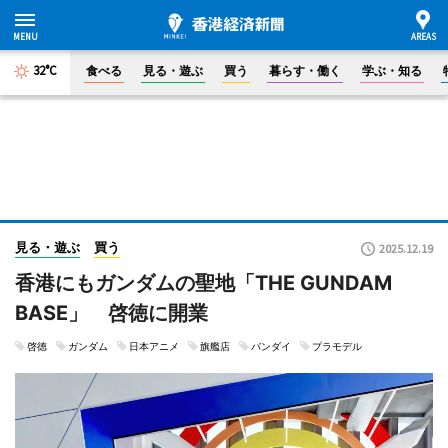
32°C
食べる
見る・遊ぶ
買う
暮らす・働く
学ぶ・知る
見る・遊ぶ
買う
2025.12.19
香港にもガンダムの聖地「THE GUNDAM
BASE」 啓徳に開業
啓徳
ガンダム
日本アニメ
旗艦店
バンダイ
プラモデル