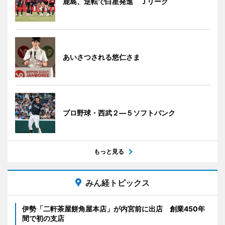
鹿島、逆転で白星発進 Ｊリーグ
あいさつされる悠仁さま
プロ野球・西武２―５ソフトバンク
もっと見る
みん経トピックス
伊勢「二軒茶屋餅角屋本店」が内宮前に出店 創業450年
間で初の支店