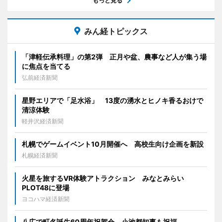
もっと見る
みん経トピックス
「津軽伝承料理」の第2弾 正月や盆、農事など人が集う場
に焦点を当てる
弘前経済新聞
星野エリアで「足水浴」 13度の湧水とヒノキ香るおけで
清涼体験
軽井沢経済新聞
札幌でゲームイベント10月開催へ 高校生向け企画を新設
札幌経済新聞
火星を旅するVR体験アトラクション みなとみらい
PLOT48に登場
ヨコハマ経済新聞
八広で町名誕生60周年祝賀会 小池都知事も祝福