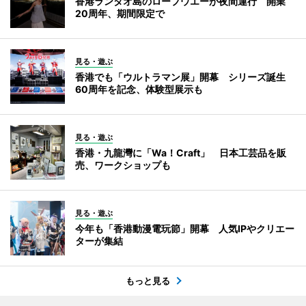
香港ランタオ島のロープウエーが夜間運行 開業
20周年、期間限定で
見る・遊ぶ
香港でも「ウルトラマン展」開幕 シリーズ誕生
60周年を記念、体験型展示も
見る・遊ぶ
香港・九龍灣に「Wa！Craft」 日本工芸品を販
売、ワークショップも
見る・遊ぶ
今年も「香港動漫電玩節」開幕 人気IPやクリエー
ターが集結
もっと見る