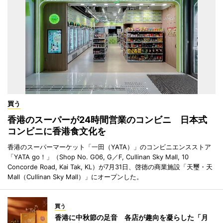
買う
香港のスーパーが24時間営業のコンビニ 日本式
コンビニに香港食文化を
香港のスーパーマーケット「一田（YATA）」のコンビニエンスストア
「YATA go！」（Shop No. G06, G／F, Cullinan Sky Mall, 10
Concorde Road, Kai Tak, KL）が7月31日、啓徳の商業施設「天璽・天
Mall（Cullinan Sky Mall）」にオープンした。
買う
香港に中秋節の足音 各店が趣向を凝らした「月