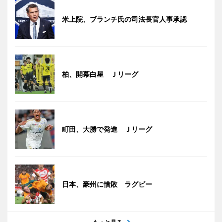
米上院、ブランチ氏の司法長官人事承認
柏、開幕白星 Ｊリーグ
町田、大勝で発進 Ｊリーグ
日本、豪州に惜敗 ラグビー