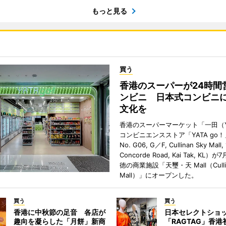
もっと見る
買う
香港のスーパーが24時間
ンビニ 日本式コンビニ
文化を
香港のスーパーマーケット「一田（Y
コンビニエンスストア「YATA go！
No. G06, G／F, Cullinan Sky Mall, 
Concorde Road, Kai Tak, KL）
徳の商業施設「天璽・天 Mall（Cullin
Mall）」にオープンした。
買う
買う
香港に中秋節の足音 各店が
日本セレクトショ
趣向を凝らした「月餅」新商
「RAGTAG」香