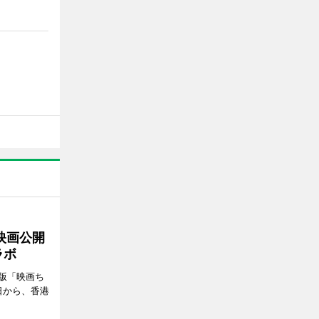
映画公開
ラボ
版「映画ち
日から、香港