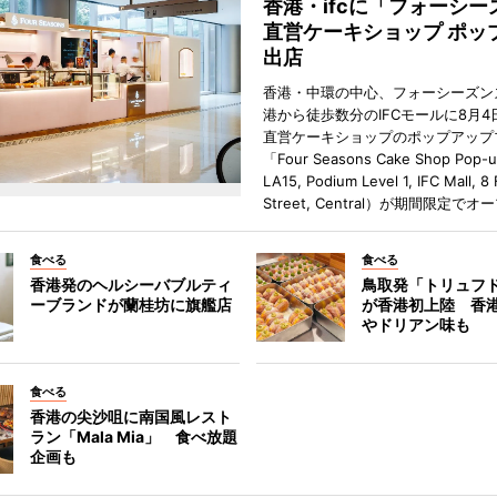
香港・ifcに「フォーシー
直営ケーキショップ ポッ
出店
香港・中環の中心、フォーシーズン
港から徒歩数分のIFCモールに8月4
直営ケーキショップのポップアップ
「Four Seasons Cake Shop Pop-
LA15, Podium Level 1, IFC Mall, 8
Street, Central）が期間限定で
食べる
食べる
香港発のヘルシーバブルティ
鳥取発「トリュフ
ーブランドが蘭桂坊に旗艦店
が香港初上陸 香
やドリアン味も
食べる
香港の尖沙咀に南国風レスト
ラン「Mala Mia」 食べ放題
企画も