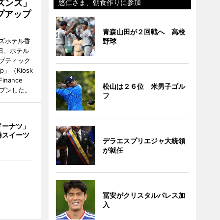
ズンズ」
悠仁さま、朝食作りに参加
プアップ
青森山田が２回戦へ 高校
野球
ズホテル香
日、ホテル
ブティック
up」（Kiosk
 Finance
松山は２６位 米男子ゴル
オープンした。
フ
ドーナツ」
港スイーツ
デラエスプリエジャ大統領
が就任
冨安がクリスタルパレス加
入