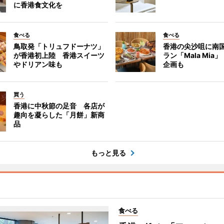
に香港食文化を
食べる
食べる
鳥取発「トリュフドーナツ」
香港の尖沙咀に南
が香港初上陸 香港スイーツ
ラン「Mala Mia
やドリアン味も
企画も
買う
香港に中秋節の足音 各店が
趣向を凝らした「月餅」新商
品
もっと見る
食べる