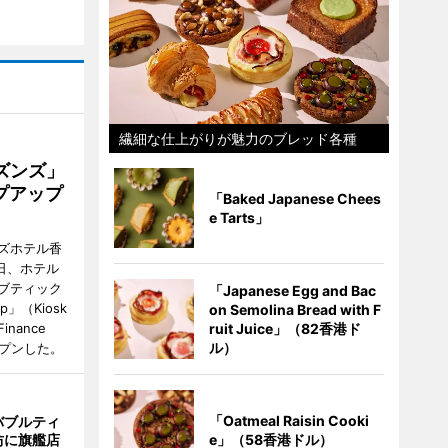
繊細な仕上がりが魅力のブレッド各種
ズンズ」
プアップ
「Baked Japanese Chees
e Tarts」
ズホテル香
日、ホテル
ブティック
「Japanese Egg and Bac
up」（Kiosk
on Semolina Bread with F
ruit Juice」（82香港ド
 Finance
ル）
オープンした。
「Oatmeal Raisin Cooki
バブルティ
e」（58香港ドル）
坊に旗艦店