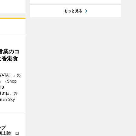
もっと見る
営業のコ
に香港食
ATA）」の
」（Shop
10
が7月31日、啓
an Sky
ップ
港初上陸 ロ