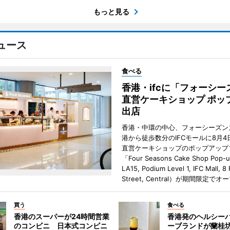
もっと見る
ュース
食べる
香港・ifcに「フォーシー
直営ケーキショップ ポッ
出店
香港・中環の中心、フォーシーズン
港から徒歩数分のIFCモールに8月4
直営ケーキショップのポップアップ
「Four Seasons Cake Shop Pop-
LA15, Podium Level 1, IFC Mall, 8
Street, Central）が期間限定で
買う
食べる
香港のスーパーが24時間営業
香港発のヘルシー
のコンビニ 日本式コンビニ
ーブランドが蘭桂